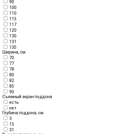
90
100
110
115
117
120
130
131
135
Ширина, см
70
77
78
80
82
85
90
Съемный экран поддона
есть
нет
Глубина поддона, см
3
15
31