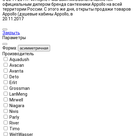
официальным дилером бренда сантехники Appollo на всей
территории России. С этого же дня, открыты продажи товаров
Appollo (душевые кабины Appollo, в
20.11.2017
Закрыть
Параметры
Форма:
асимметричная
Производитель
Aquadush
Avacan
Avanta
Deto
Erlit
Grossman
LanMeng
Mirwell
Niagara
Nivis
Parly
River
Timo
WeltWasser