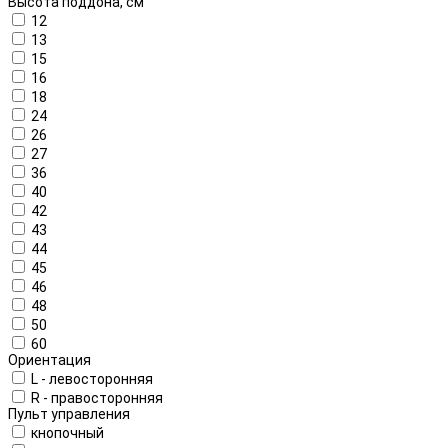
Высота поддона, см
12
13
15
16
18
24
26
27
36
40
42
43
44
45
46
48
50
60
Ориентация
L - левосторонняя
R - правосторонняя
Пульт управления
кнопочный