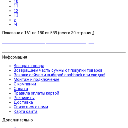
10
11
12
13
>
>|
Показано с 161 по 180 из 589 (всего 30 страниц)
Закажи сейчас и выбирай cashback или скидка!
Возвращаем часть суммы от покупки товаров
Информация
Возврат товара
Возвращаем часть суммы от покупки товаров
Закажи сейчас и выбирай cashback или скидка!
Монтаж и подключение
О компании
Оплата
Правила оплаты картой
Реквизиты
Доставка
Связаться с нами
Карта сайта
Дополнительно