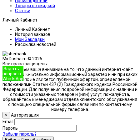
Производители
Товары со скидкой
Статьи
Личный Кабинет
Личный Кабинет
История заказов
Мои Закладки
Рассылка новостей
MirDusha.ru © 2026.
Все права защищены.
Задать
+7 (933)
Обращаем ваше внимание на то, что данный интернет-сайт
вопрос в
888-8322
носит исключительно информационный характер и ни при каких
WhatsApp
Позвонить
условиях не является публичной офертой, определяемой
положениями Статьи 437 (2) Гражданского кодекса Российской
Федерации. Для получения подробной информации о наличии и
стоимости указанных товаров и (или) услуг, пожалуйста,
обращайтесь к менеджерам отдела клиентского обслуживания
с помощью специальной формы связи или по контактному
номеру телефона.
Авторизация
×
Email
Пароль
Забыли пароль?
Войти в Личный кабинет