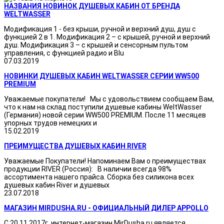
НАЗВАНИЯ НОВИНОК ДУШЕВЫХ КАБИН ОТ БРЕНДА
WELTWASSER
Модификация 1 - без крыши, ручной и верхний душ, душ с
функцией 2 в 1. Модификация 2 – с крышей, ручной и верхний
душ. Модификация 3 – с крышей и сенсорным пультом
управления, с функцией радио и Blu
07.03.2019
НОВИНКИ ДУШЕВЫХ КАБИН WELTWASSER СЕРИИ WW500
PREMIUM
Уважаемые покупатели! Мы с удовольствием сообщаем Вам,
что к нам на склад поступили душевые кабины WeltWasser
(Германия) новой серии WW500 PREMIUM. После 11 месяцев
упорных трудов немецких и
15.02.2019
ПРЕИМУЩЕСТВА ДУШЕВЫХ КАБИН RIVER
Уважаемые Покупатели! Напоминаем Вам о преимуществах
продукции RIVER (Россия): В наличии всегда 98%
ассортимента нашего прайса. Сборка без силикона всех
душевых кабин River и душевых
23.07.2018
МАГАЗИН MIRDUSHA.RU - ОФИЦИАЛЬНЫЙ ДИЛЕР APPOLLO
С 20.11.2017г. интернет-магазин MirDusha.ru является