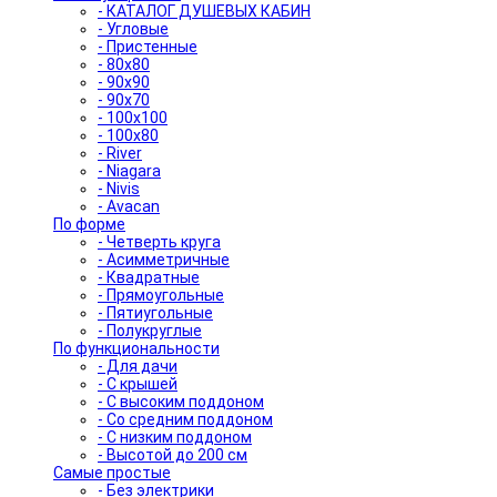
- КАТАЛОГ ДУШЕВЫХ КАБИН
- Угловые
- Пристенные
- 80x80
- 90x90
- 90x70
- 100x100
- 100x80
- River
- Niagara
- Nivis
- Avacan
По форме
- Четверть круга
- Асимметричные
- Квадратные
- Прямоугольные
- Пятиугольные
- Полукруглые
По функциональности
- Для дачи
- С крышей
- С высоким поддоном
- Со средним поддоном
- С низким поддоном
- Высотой до 200 см
Самые простые
- Без электрики