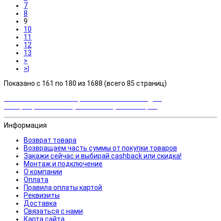
7
8
9
10
11
12
13
>
>|
Показано с 161 по 180 из 1688 (всего 85 страниц)
Закажи сейчас и выбирай cashback или скидка!
Возвращаем часть суммы от покупки товаров
Информация
Возврат товара
Возвращаем часть суммы от покупки товаров
Закажи сейчас и выбирай cashback или скидка!
Монтаж и подключение
О компании
Оплата
Правила оплаты картой
Реквизиты
Доставка
Связаться с нами
Карта сайта