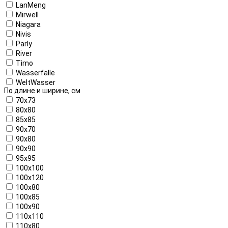
LanMeng
Mirwell
Niagara
Nivis
Parly
River
Timo
Wasserfalle
WeltWasser
По длине и ширине, см
70x73
80x80
85x85
90x70
90x80
90x90
95x95
100x100
100x120
100x80
100x85
100x90
110x110
110x80