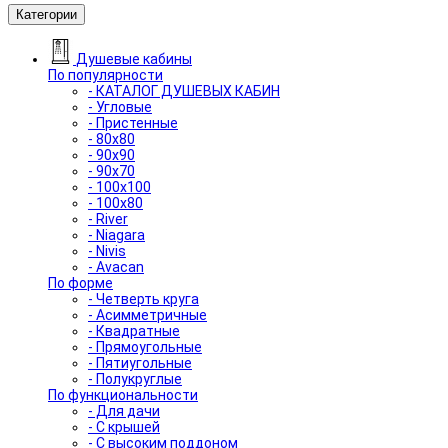
Категории
Душевые кабины
По популярности
- КАТАЛОГ ДУШЕВЫХ КАБИН
- Угловые
- Пристенные
- 80x80
- 90x90
- 90x70
- 100x100
- 100x80
- River
- Niagara
- Nivis
- Avacan
По форме
- Четверть круга
- Асимметричные
- Квадратные
- Прямоугольные
- Пятиугольные
- Полукруглые
По функциональности
- Для дачи
- С крышей
- С высоким поддоном