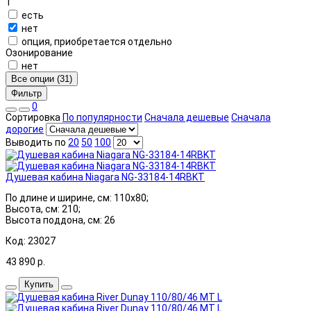
1
есть
нет
опция, приобретается отдельно
Озонирование
нет
Все опции (31)
Фильтр
0
Сортировка
По популярности
Сначала дешевые
Сначала
дорогие
Выводить по
20
50
100
Душевая кабина Niagara NG-33184-14RBKT
По длине и ширине, см: 110x80;
Высота, см: 210;
Высота поддона, см: 26
Код: 23027
43 890
р.
Купить