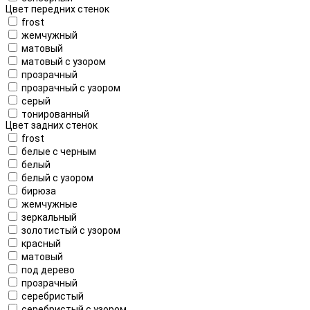
Цвет передних стенок
frost
жемчужный
матовый
матовый с узором
прозрачный
прозрачный с узором
серый
тонированный
Цвет задних стенок
frost
белые с черным
белый
белый с узором
бирюза
жемчужные
зеркальный
золотистый с узором
красный
матовый
под дерево
прозрачный
серебристый
серебристый с узором