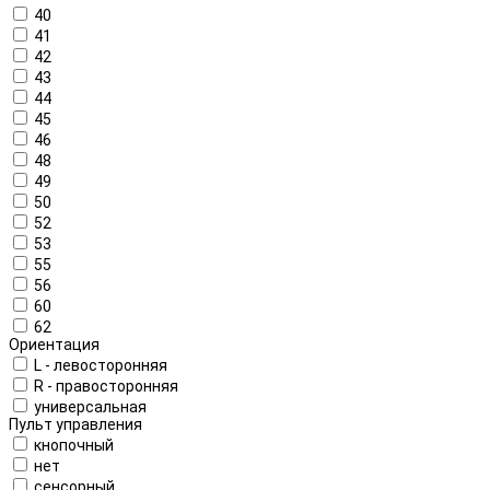
40
41
42
43
44
45
46
48
49
50
52
53
55
56
60
62
Ориентация
L - левосторонняя
R - правосторонняя
универсальная
Пульт управления
кнопочный
нет
сенсорный