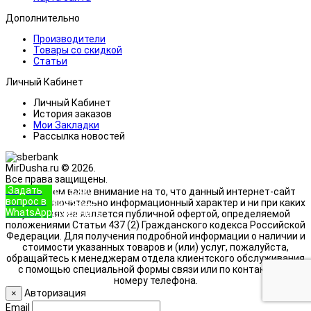
Дополнительно
Производители
Товары со скидкой
Статьи
Личный Кабинет
Личный Кабинет
История заказов
Мои Закладки
Рассылка новостей
MirDusha.ru © 2026.
Все права защищены.
Задать
+7 (933)
Обращаем ваше внимание на то, что данный интернет-сайт
вопрос в
888-8322
носит исключительно информационный характер и ни при каких
WhatsApp
Позвонить
условиях не является публичной офертой, определяемой
положениями Статьи 437 (2) Гражданского кодекса Российской
Федерации. Для получения подробной информации о наличии и
стоимости указанных товаров и (или) услуг, пожалуйста,
обращайтесь к менеджерам отдела клиентского обслуживания
с помощью специальной формы связи или по контактному
номеру телефона.
Авторизация
×
Email