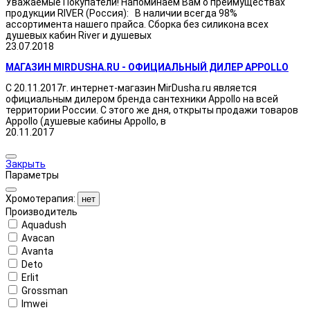
Уважаемые Покупатели! Напоминаем Вам о преимуществах
продукции RIVER (Россия): В наличии всегда 98%
ассортимента нашего прайса. Сборка без силикона всех
душевых кабин River и душевых
23.07.2018
МАГАЗИН MIRDUSHA.RU - ОФИЦИАЛЬНЫЙ ДИЛЕР APPOLLO
С 20.11.2017г. интернет-магазин MirDusha.ru является
официальным дилером бренда сантехники Appollo на всей
территории России. С этого же дня, открыты продажи товаров
Appollo (душевые кабины Appollo, в
20.11.2017
Закрыть
Параметры
Хромотерапия:
нет
Производитель
Aquadush
Avacan
Avanta
Deto
Erlit
Grossman
Imwei