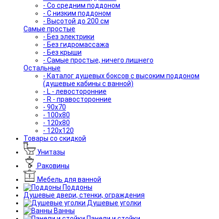
- Со средним поддоном
- С низким поддоном
- Высотой до 200 см
Самые простые
- Без электрики
- Без гидромассажа
- Без крыши
- Самые простые, ничего лишнего
Остальные
- Каталог душевых боксов с высоким поддоном
(душевые кабины с ванной)
- L - левосторонние
- R - правосторонние
- 90x70
- 100x80
- 120x80
- 120x120
Товары со скидкой
Унитазы
Раковины
Мебель для ванной
Поддоны
Душевые двери, стенки, ограждения
Душевые уголки
Ванны
Панели и стойки