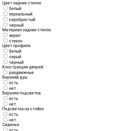
Цвет задних стенок
белый
зеркальный
серебристый
черный
Материал задних стенок
акрил
стекло
Цвет профиля
белый
серый
черный
Конструкция дверей
раздвижные
Верхний душ
есть
нет
Верхняя подсветка
есть
нет
Подсветка на стойке
есть
нет
Сиденье
есть