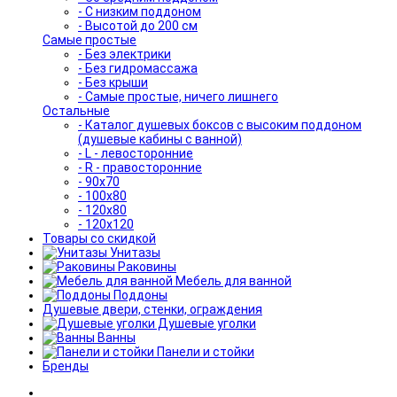
- С низким поддоном
- Высотой до 200 см
Самые простые
- Без электрики
- Без гидромассажа
- Без крыши
- Самые простые, ничего лишнего
Остальные
- Каталог душевых боксов с высоким поддоном
(душевые кабины с ванной)
- L - левосторонние
- R - правосторонние
- 90x70
- 100x80
- 120x80
- 120x120
Товары со скидкой
Унитазы
Раковины
Мебель для ванной
Поддоны
Душевые двери, стенки, ограждения
Душевые уголки
Ванны
Панели и стойки
Бренды