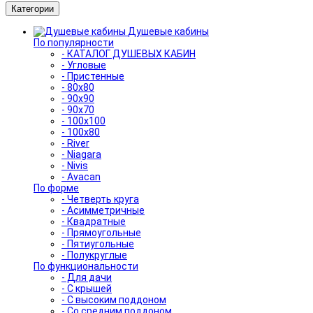
Категории
Душевые кабины
По популярности
- КАТАЛОГ ДУШЕВЫХ КАБИН
- Угловые
- Пристенные
- 80x80
- 90x90
- 90x70
- 100x100
- 100x80
- River
- Niagara
- Nivis
- Avacan
По форме
- Четверть круга
- Асимметричные
- Квадратные
- Прямоугольные
- Пятиугольные
- Полукруглые
По функциональности
- Для дачи
- С крышей
- С высоким поддоном
- Со средним поддоном