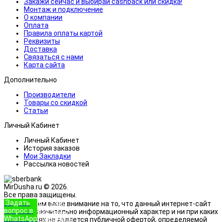
Закажи сейчас и выбирай cashback или скидка!
Монтаж и подключение
О компании
Оплата
Правила оплаты картой
Реквизиты
Доставка
Связаться с нами
Карта сайта
Дополнительно
Производители
Товары со скидкой
Статьи
Личный Кабинет
Личный Кабинет
История заказов
Мои Закладки
Рассылка новостей
MirDusha.ru © 2026.
Все права защищены.
Задать
+7 (933)
Обращаем ваше внимание на то, что данный интернет-сайт
вопрос в
888-8322
носит исключительно информационный характер и ни при каких
WhatsApp
Позвонить
условиях не является публичной офертой, определяемой