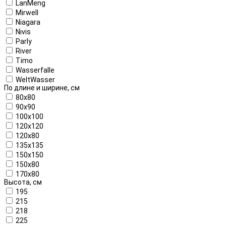
LanMeng
Mirwell
Niagara
Nivis
Parly
River
Timo
Wasserfalle
WeltWasser
По длине и ширине, см
80x80
90x90
100x100
120x120
120x80
135x135
150x150
150x80
170x80
Высота, см
195
215
218
225