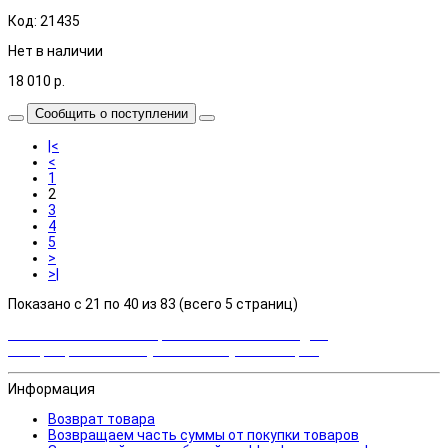
Код: 21435
Нет в наличии
18 010
р.
Сообщить о поступлении
|<
<
1
2
3
4
5
>
>|
Показано с 21 по 40 из 83 (всего 5 страниц)
Закажи сейчас и выбирай cashback или скидка!
Возвращаем часть суммы от покупки товаров
Информация
Возврат товара
Возвращаем часть суммы от покупки товаров