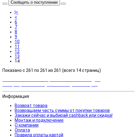
Сообщить о поступлении
|<
<
6
7
8
9
10
11
12
13
14
Показано с 261 по 261 из 261 (всего 14 страниц)
Закажи сейчас и выбирай cashback или скидка!
Возвращаем часть суммы от покупки товаров
Информация
Возврат товара
Возвращаем часть суммы от покупки товаров
Закажи сейчас и выбирай cashback или скидка!
Монтаж и подключение
О компании
Оплата
Правила оплаты картой