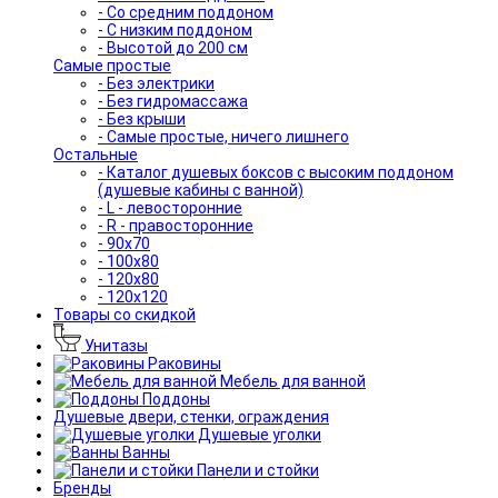
- Со средним поддоном
- С низким поддоном
- Высотой до 200 см
Самые простые
- Без электрики
- Без гидромассажа
- Без крыши
- Самые простые, ничего лишнего
Остальные
- Каталог душевых боксов с высоким поддоном
(душевые кабины с ванной)
- L - левосторонние
- R - правосторонние
- 90x70
- 100x80
- 120x80
- 120x120
Товары со скидкой
Унитазы
Раковины
Мебель для ванной
Поддоны
Душевые двери, стенки, ограждения
Душевые уголки
Ванны
Панели и стойки
Бренды