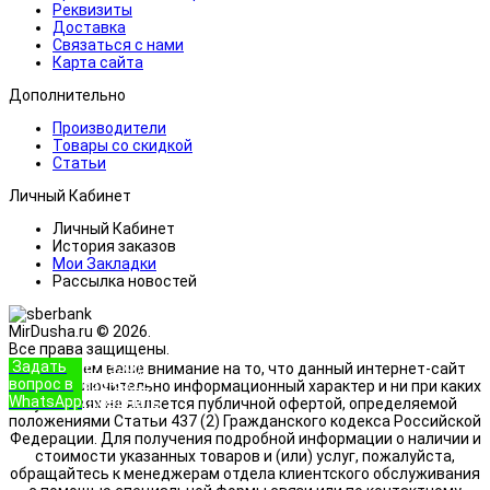
Реквизиты
Доставка
Связаться с нами
Карта сайта
Дополнительно
Производители
Товары со скидкой
Статьи
Личный Кабинет
Личный Кабинет
История заказов
Мои Закладки
Рассылка новостей
MirDusha.ru © 2026.
Все права защищены.
Задать
+7 (933)
Обращаем ваше внимание на то, что данный интернет-сайт
вопрос в
888-8322
носит исключительно информационный характер и ни при каких
WhatsApp
Позвонить
условиях не является публичной офертой, определяемой
положениями Статьи 437 (2) Гражданского кодекса Российской
Федерации. Для получения подробной информации о наличии и
стоимости указанных товаров и (или) услуг, пожалуйста,
обращайтесь к менеджерам отдела клиентского обслуживания