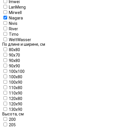
Imwei
LanMeng
Mirwell
Niagara
Nivis
River
Timo
WeltWasser
По длине и ширине, см
80x80
90x70
90x80
90x90
100x100
100x80
100x90
110x80
110x90
120x80
120x90
130x90
Высота, см
200
205