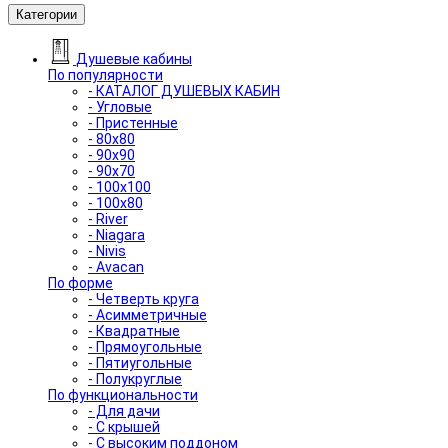
Категории
Душевые кабины
По популярности
- КАТАЛОГ ДУШЕВЫХ КАБИН
- Угловые
- Пристенные
- 80x80
- 90x90
- 90x70
- 100x100
- 100x80
- River
- Niagara
- Nivis
- Avacan
По форме
- Четверть круга
- Асимметричные
- Квадратные
- Прямоугольные
- Пятиугольные
- Полукруглые
По функциональности
- Для дачи
- С крышей
- С высоким поддоном