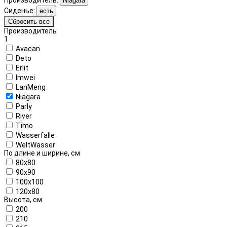
Niagara
Сиденье:
есть
Сбросить все
Производитель
1
Avacan
Deto
Erlit
Imwei
LanMeng
Niagara
Parly
River
Timo
Wasserfalle
WeltWasser
По длине и ширине, см
80x80
90x90
100x100
120x80
Высота, см
200
210