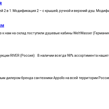
R
ей 2 в 1. Модификация 2 – с крышей, ручной и верхний душ. Модиф
UM
 к нам на склад поступили душевые кабины WeltWasser (Германи
ии RIVER (Россия): В наличии всегда 98% ассортимента нашего п
ным дилером бренда сантехники Appollo на всей территории Росси