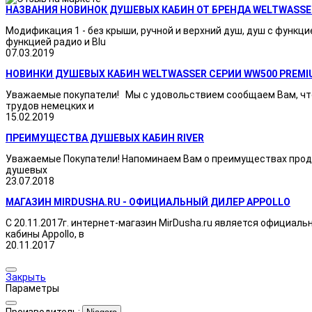
НАЗВАНИЯ НОВИНОК ДУШЕВЫХ КАБИН ОТ БРЕНДА WELTWASSE
Модификация 1 - без крыши, ручной и верхний душ, душ с функци
функцией радио и Blu
07.03.2019
НОВИНКИ ДУШЕВЫХ КАБИН WELTWASSER СЕРИИ WW500 PREMI
Уважаемые покупатели! Мы с удовольствием сообщаем Вам, что
трудов немецких и
15.02.2019
ПРЕИМУЩЕСТВА ДУШЕВЫХ КАБИН RIVER
Уважаемые Покупатели! Напоминаем Вам о преимуществах продукц
душевых
23.07.2018
МАГАЗИН MIRDUSHA.RU - ОФИЦИАЛЬНЫЙ ДИЛЕР APPOLLO
С 20.11.2017г. интернет-магазин MirDusha.ru является официаль
кабины Appollo, в
20.11.2017
Закрыть
Параметры
Производитель: