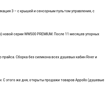
икация 3 – с крышей и сенсорным пультом управления, с
я) новой серии WW500 PREMIUM. После 11 месяцев упорных
райса. Сборка без силикона всех душевых кабин River и
и. С этого же дня, открыты продажи товаров Appollo (душевые