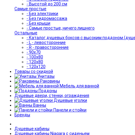
- Высотой до 200 см
Самые простые
- Без электрики
- Без гидромассажа
- Без крыши
- Самые простые, ничего лишнего
Остальные
- Каталог душевых боксов с высоким поддоном (душ
- L - левосторонние
- R - правосторонние
- 90x70
- 100x80
- 120x80
- 120x120
Товары со скидкой
Унитазы
Раковины
Мебель для ванной
Поддоны
Душевые двери, стенки, ограждения
Душевые уголки
Ванны
Панели и стойки
Бренды
Душевые кабины
Душевые кабины Niagara с сиденьем