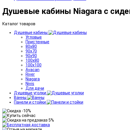
Душевые кабины Niagara с сид
Каталог товаров
Душевые кабины
Угловые
Пристенные
80x80
90x70
90x90
100x80
100x100
Avacan
River
Niagara
Nivis
Для дачи
Душевые уголки
Ванны
Панели и стойки