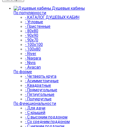
Душевые кабины
По популярности
- КАТАЛОГ ДУШЕВЫХ КАБИН
- Угловые
- Пристенные
- 80x80
- 90x90
- 90x70
- 100x100
- 100x80
- River
- Niagara
- Nivis
- Avacan
По форме
- Четверть круга
- Асимметричные
- Квадратные
- Прямоугольные
- Пятиугольные
- Полукруглые
По функциональности
- Для дачи
- С крышей
- С высоким поддоном
- Со средним поддоном
- С низким поддоном