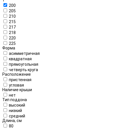
200
205
210
215
217
218
220
225
Форма
асимметричная
квадратная
прямоугольная
четверть круга
Расположение
пристенная
угловая
Наличие крыши
нет
Тип поддона
высокий
низкий
средний
Длина, см
80