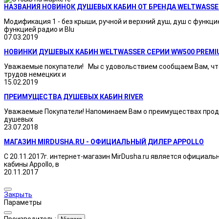
НАЗВАНИЯ НОВИНОК ДУШЕВЫХ КАБИН ОТ БРЕНДА WELTWASSE
Модификация 1 - без крыши, ручной и верхний душ, душ с функци
функцией радио и Blu
07.03.2019
НОВИНКИ ДУШЕВЫХ КАБИН WELTWASSER СЕРИИ WW500 PREMI
Уважаемые покупатели! Мы с удовольствием сообщаем Вам, что
трудов немецких и
15.02.2019
ПРЕИМУЩЕСТВА ДУШЕВЫХ КАБИН RIVER
Уважаемые Покупатели! Напоминаем Вам о преимуществах продукц
душевых
23.07.2018
МАГАЗИН MIRDUSHA.RU - ОФИЦИАЛЬНЫЙ ДИЛЕР APPOLLO
С 20.11.2017г. интернет-магазин MirDusha.ru является официаль
кабины Appollo, в
20.11.2017
Закрыть
Параметры
Производитель: