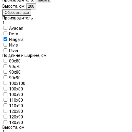
Niagara
Высота, см:
200
Сбросить все
Производитель
1
Avacan
Deto
Niagara
Nivis
River
По длине и ширине, см
80x80
90x70
90x80
90x90
100x100
100x80
100x90
110x80
110x90
120x80
120x90
130x90
Высота, см
1