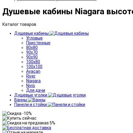
Душевые кабины Niagara высот
Каталог товаров
Душевые кабины
Угловые
Пристенные
80x80
90x70
90x90
100x80
100x100
Avacan
River
Niagara
Nivis
Для дачи
Душевые уголки
Ванны
Панели и стойки