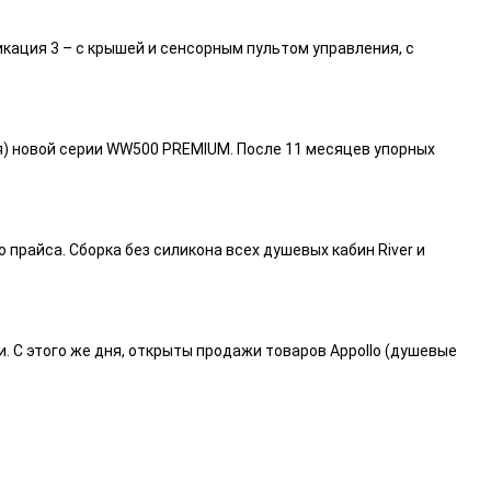
икация 3 – с крышей и сенсорным пультом управления, с
я) новой серии WW500 PREMIUM. После 11 месяцев упорных
райса. Сборка без силикона всех душевых кабин River и
и. С этого же дня, открыты продажи товаров Appollo (душевые