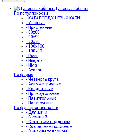
Душевые кабины
По популярности
- КАТАЛОГ ДУШЕВЫХ КАБИН
- Угловые
- Пристенные
- 80x80
- 90x90
- 90x70
- 100x100
- 100x80
- River
- Niagara
- Nivis
- Avacan
По форме
- Четверть круга
- Асимметричные
- Квадратные
- Прямоугольные
- Пятиугольные
- Полукруглые
По функциональности
- Для дачи
- С крышей
- С высоким поддоном
- Со средним поддоном
- С низким поддоном