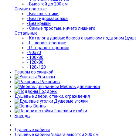
- Высотой до 200 см
Самые простые
- Без электрики
- Без гидромассажа
- Без крыши
- Самые простые, ничего лишнего
Остальные
- Каталог душевых боксов с высоким поддоном (душ
- L - левосторонние
- R - правосторонние
- 90x70
- 100x80
- 120x80
- 120x120
Товары со скидкой
Унитазы
Раковины
Мебель для ванной
Поддоны
Душевые двери, стенки, ограждения
Душевые уголки
Ванны
Панели и стойки
Бренды
Душевые кабины
Душевые кабины Niagara высотой 200 см