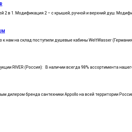
R
ей 2 в 1. Модификация 2 – с крышей, ручной и верхний душ. Модиф
UM
 к нам на склад поступили душевые кабины WeltWasser (Германи
ии RIVER (Россия): В наличии всегда 98% ассортимента нашего п
ным дилером бренда сантехники Appollo на всей территории Росси