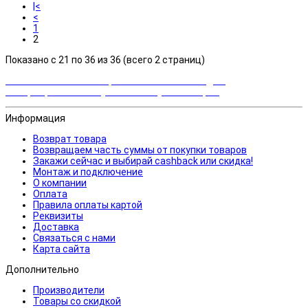
|<
<
1
2
Показано с 21 по 36 из 36 (всего 2 страниц)
Закажи сейчас и выбирай cashback или скидка!
Возвращаем часть суммы от покупки товаров
Информация
Возврат товара
Возвращаем часть суммы от покупки товаров
Закажи сейчас и выбирай cashback или скидка!
Монтаж и подключение
О компании
Оплата
Правила оплаты картой
Реквизиты
Доставка
Связаться с нами
Карта сайта
Дополнительно
Производители
Товары со скидкой