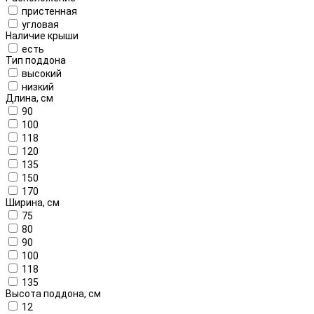
пристенная
угловая
Наличие крыши
есть
Тип поддона
высокий
низкий
Длина, см
90
100
118
120
135
150
170
Ширина, см
75
80
90
100
118
135
Высота поддона, см
12