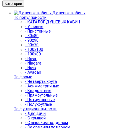
Категории
Душевые кабины
По популярности
- КАТАЛОГ ДУШЕВЫХ КАБИН
- Угловые
- Пристенные
- 80x80
- 90x90
- 90x70
- 100x100
- 100x80
- River
- Niagara
- Nivis
- Avacan
По форме
- Четверть круга
- Асимметричные
- Квадратные
- Прямоугольные
- Пятиугольные
- Полукруглые
По функциональности
- Для дачи
- С крышей
- С высоким поддоном
- Со средним поддоном