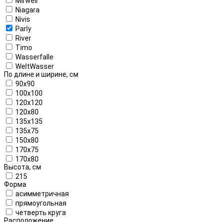
Mirwell
Niagara
Nivis
Parly
River
Timo
Wasserfalle
WeltWasser
По длине и ширине, см
90x90
100x100
120x120
120x80
135x135
135x75
150x80
170x75
170x80
Высота, см
215
Форма
асимметричная
прямоугольная
четверть круга
Расположение