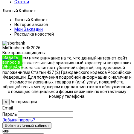
Статьи
Личный Кабинет
Личный Кабинет
История заказов
Мои Закладки
Рассылка новостей
MirDusha.ru © 2026.
Все права защищены.
Задать
+7 (933)
Обращаем ваше внимание на то, что данный интернет-сайт
вопрос в
888-8322
носит исключительно информационный характер и ни при каких
WhatsApp
Позвонить
условиях не является публичной офертой, определяемой
положениями Статьи 437 (2) Гражданского кодекса Российской
Федерации. Для получения подробной информации о наличии и
стоимости указанных товаров и (или) услуг, пожалуйста,
обращайтесь к менеджерам отдела клиентского обслуживания
с помощью специальной формы связи или по контактному
номеру телефона.
Авторизация
×
Email
Пароль
Забыли пароль?
Войти в Личный кабинет
или