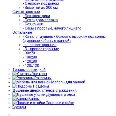
- С низким поддоном
- Высотой до 200 см
Самые простые
- Без электрики
- Без гидромассажа
- Без крыши
- Самые простые, ничего лишнего
Остальные
- Каталог душевых боксов с высоким поддоном
(душевые кабины с ванной)
- L - левосторонние
- R - правосторонние
- 90x70
- 100x80
- 120x80
- 120x120
Товары со скидкой
Унитазы
Раковины
Мебель для ванной
Поддоны
Душевые двери, стенки, ограждения
Душевые уголки
Ванны
Панели и стойки
Бренды