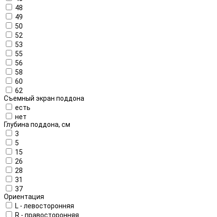
48
49
50
52
53
55
56
58
60
62
Съемный экран поддона
есть
нет
Глубина поддона, см
3
5
15
26
28
31
37
Ориентация
L - левосторонняя
R - правосторонняя