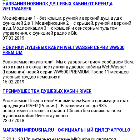
НАЗВАНИЯ НОВИНОК ДУШЕВЫХ КАБИН ОТ БРЕНДА
WELTWASSER
Модификация 1 - без крыши, ручной и верхний душ, душ с
функцией 2 в 1. Модификация 2 – с крышей, ручной и верхний
душ. Модификация 3 – с крышей и сенсорным пультом
управления, с функцией радио и Blu
07.03.2019
НОВИНКИ ДУШЕВЫХ КАБИН WELTWASSER СЕРИИ WW500
PREMIUM
Уважаемые покупатели! Мы с удовольствием сообщаем Вам,
что к нам на склад поступили душевые кабины WeltWasser
(Германия) новой серии WW500 PREMIUM. После 11 месяцев
упорных трудов немецких и
15.02.2019
ПРЕИМУЩЕСТВА ДУШЕВЫХ КАБИН RIVER
Уважаемые Покупатели! Напоминаем Вам о преимуществах
продукции RIVER (Россия): В наличии всегда 98%
ассортимента нашего прайса. Сборка без силикона всех
душевых кабин River и душевых
23.07.2018
МАГАЗИН MIRDUSHA.RU - ОФИЦИАЛЬНЫЙ ДИЛЕР APPOLLO
С 20.11.2017г. интернет-магазин MirDusha.ru является