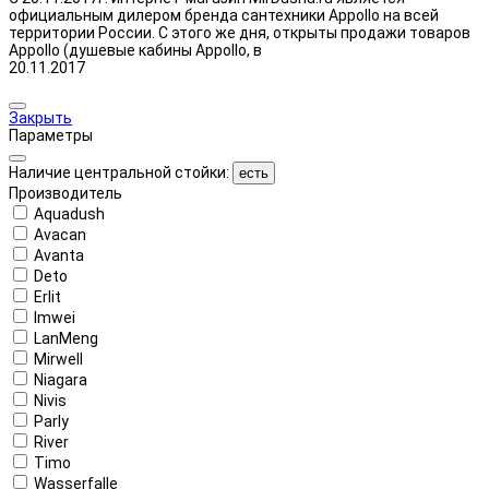
официальным дилером бренда сантехники Appollo на всей
территории России. С этого же дня, открыты продажи товаров
Appollo (душевые кабины Appollo, в
20.11.2017
Закрыть
Параметры
Наличие центральной стойки:
есть
Производитель
Aquadush
Avacan
Avanta
Deto
Erlit
Imwei
LanMeng
Mirwell
Niagara
Nivis
Parly
River
Timo
Wasserfalle