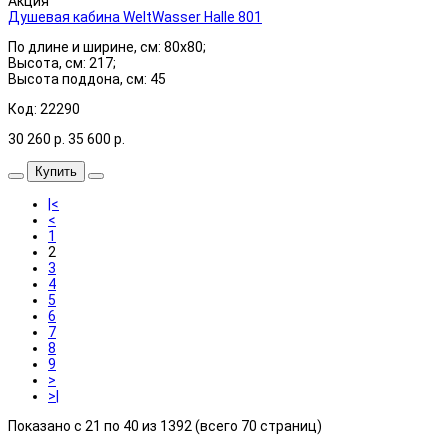
Акция
Душевая кабина WeltWasser Halle 801
По длине и ширине, см: 80x80;
Высота, см: 217;
Высота поддона, см: 45
Код: 22290
30 260
р.
35 600
р.
Купить
|<
<
1
2
3
4
5
6
7
8
9
>
>|
Показано с 21 по 40 из 1392 (всего 70 страниц)