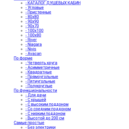
- КАТАЛОГ ДУШЕВЫХ КАБИН
- Угловые
- Пристенные
- 80x80
- 90x90
- 90x70
- 100x100
- 100x80
- River
- Niagara
- Nivis
- Avacan
По форме
- Четверть круга
- Асимметричные
- Квадратные
- Прямоугольные
- Пятиугольные
- Полукруглые
По функциональности
- Для дачи
- С крышей
- С высоким поддоном
- Со средним поддоном
- С низким поддоном
- Высотой до 200 см
Самые простые
- Без электрики