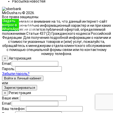
Рассылка новостей
MirDusha.ru © 2026.
Все права защищены.
Задать
+7 (933)
Обращаем ваше внимание на то, что данный интернет-сайт
вопрос в
888-8322
носит исключительно информационный характер и ни при каких
WhatsApp
Позвонить
условиях не является публичной офертой, определяемой
положениями Статьи 437 (2) Гражданского кодекса Российской
Федерации. Для получения подробной информации о наличии и
стоимости указанных товаров и (или) услуг, пожалуйста,
обращайтесь к менеджерам отдела клиентского обслуживания
с помощью специальной формы связи или по контактному
номеру телефона.
Авторизация
×
Email
Пароль
Забыли пароль?
Войти в Личный кабинет
или
Зарегистрироваться
Регистрация
×
Ваше имя:
Email
Ваш телефон: