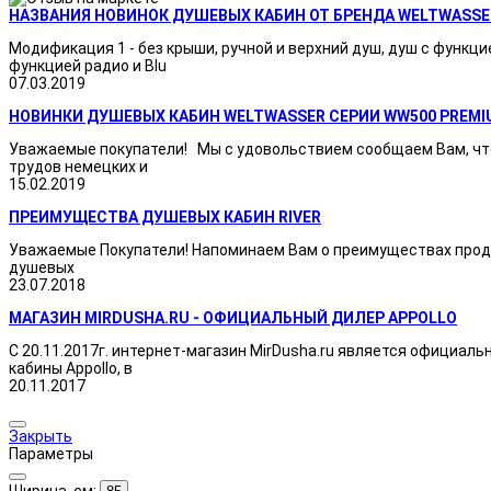
НАЗВАНИЯ НОВИНОК ДУШЕВЫХ КАБИН ОТ БРЕНДА WELTWASSE
Модификация 1 - без крыши, ручной и верхний душ, душ с функци
функцией радио и Blu
07.03.2019
НОВИНКИ ДУШЕВЫХ КАБИН WELTWASSER СЕРИИ WW500 PREMI
Уважаемые покупатели! Мы с удовольствием сообщаем Вам, что
трудов немецких и
15.02.2019
ПРЕИМУЩЕСТВА ДУШЕВЫХ КАБИН RIVER
Уважаемые Покупатели! Напоминаем Вам о преимуществах продукц
душевых
23.07.2018
МАГАЗИН MIRDUSHA.RU - ОФИЦИАЛЬНЫЙ ДИЛЕР APPOLLO
С 20.11.2017г. интернет-магазин MirDusha.ru является официаль
кабины Appollo, в
20.11.2017
Закрыть
Параметры
Ширина, см: