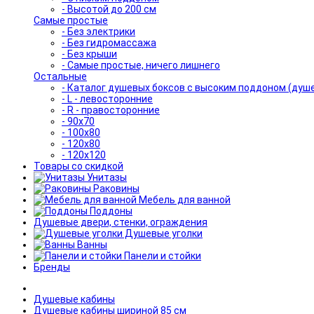
- Высотой до 200 см
Самые простые
- Без электрики
- Без гидромассажа
- Без крыши
- Самые простые, ничего лишнего
Остальные
- Каталог душевых боксов с высоким поддоном (душ
- L - левосторонние
- R - правосторонние
- 90x70
- 100x80
- 120x80
- 120x120
Товары со скидкой
Унитазы
Раковины
Мебель для ванной
Поддоны
Душевые двери, стенки, ограждения
Душевые уголки
Ванны
Панели и стойки
Бренды
Душевые кабины
Душевые кабины шириной 85 см