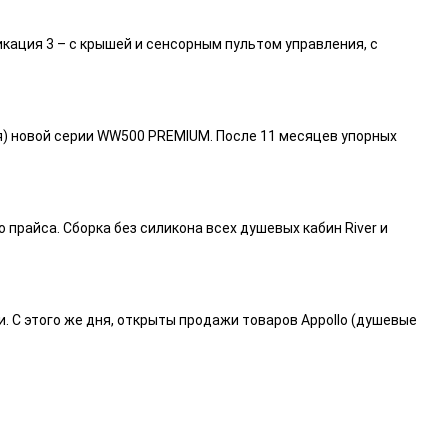
икация 3 – с крышей и сенсорным пультом управления, с
я) новой серии WW500 PREMIUM. После 11 месяцев упорных
райса. Сборка без силикона всех душевых кабин River и
и. С этого же дня, открыты продажи товаров Appollo (душевые