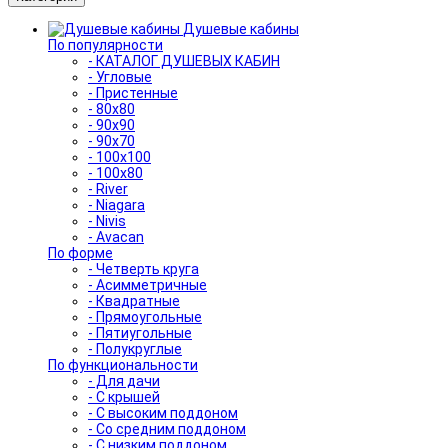
Душевые кабины
По популярности
- КАТАЛОГ ДУШЕВЫХ КАБИН
- Угловые
- Пристенные
- 80x80
- 90x90
- 90x70
- 100x100
- 100x80
- River
- Niagara
- Nivis
- Avacan
По форме
- Четверть круга
- Асимметричные
- Квадратные
- Прямоугольные
- Пятиугольные
- Полукруглые
По функциональности
- Для дачи
- С крышей
- С высоким поддоном
- Со средним поддоном
- С низким поддоном