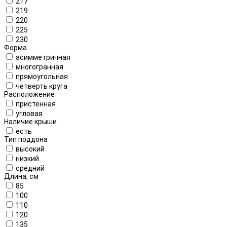
217
219
220
225
230
Форма
асимметричная
многогранная
прямоугольная
четверть круга
Расположение
пристенная
угловая
Наличие крыши
есть
Тип поддона
высокий
низкий
средний
Длина, см
85
100
110
120
135