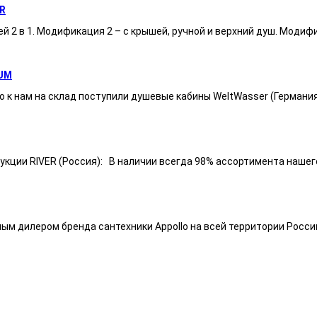
R
ей 2 в 1. Модификация 2 – с крышей, ручной и верхний душ. Модиф
UM
 к нам на склад поступили душевые кабины WeltWasser (Германи
ии RIVER (Россия): В наличии всегда 98% ассортимента нашего п
ным дилером бренда сантехники Appollo на всей территории Росси