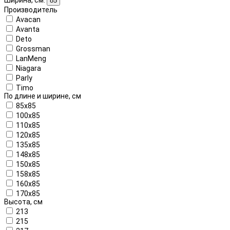
85
Производитель
Avacan
Avanta
Deto
Grossman
LanMeng
Niagara
Parly
Timo
По длине и ширине, см
85x85
100x85
110x85
120x85
135x85
148x85
150x85
158x85
160х85
170x85
Высота, см
213
215