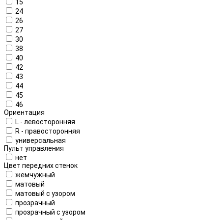
15
24
26
27
30
38
40
42
43
44
45
46
Ориентация
L - левосторонняя
R - правосторонняя
универсальная
Пульт управления
нет
Цвет передних стенок
жемчужный
матовый
матовый с узором
прозрачный
прозрачный с узором