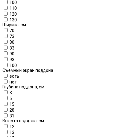
100
110
120
130
Ширина, см
70
73
80
83
90
93
100
Съемный экран поддона
есть
нет
Глубина поддона, см
3
5
15
28
31
Высота поддона, см
12
13