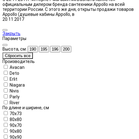
официальным дилером бренда сантехники Appollo на всей
территории России. С этого же дня, открыты продажи товаров
Appollo (душевые кабины Appollo, в
20.11.2017
Закрыть
Параметры
Высота, см:
190
195
196
200
Сбросить все
Производитель
Avacan
Deto
Erlit
Niagara
Nivis
Parly
River
По длине и ширине, см
70x73
80x80
90x70
90x80
90x90