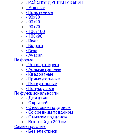
- КАТАЛОГ ДУШЕВЫХ КАБИН
- Угловые
- Пристенные
- 80x80
- 90x90
- 90x70
- 100x100
- 100x80
- River
- Niagara
- Nivis
- Avacan
По форме
- Четверть круга
- Асимметричные
- Квадратные
- Прямоугольные
- Пятиугольные
- Полукруглые
По функциональности
- Для дачи
- С крышей
- С высоким поддоном
- Со средним поддоном
- С низким поддоном
- Высотой до 200 см
Самые простые
- Без электрики