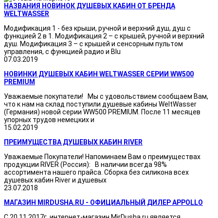
НАЗВАНИЯ НОВИНОК ДУШЕВЫХ КАБИН ОТ БРЕНДА
WELTWASSER
Модификация 1 - без крыши, ручной и верхний душ, душ с
функцией 2 в 1. Модификация 2 – с крышей, ручной и верхний
душ. Модификация 3 – с крышей и сенсорным пультом
управления, с функцией радио и Blu
07.03.2019
НОВИНКИ ДУШЕВЫХ КАБИН WELTWASSER СЕРИИ WW500
PREMIUM
Уважаемые покупатели! Мы с удовольствием сообщаем Вам,
что к нам на склад поступили душевые кабины WeltWasser
(Германия) новой серии WW500 PREMIUM. После 11 месяцев
упорных трудов немецких и
15.02.2019
ПРЕИМУЩЕСТВА ДУШЕВЫХ КАБИН RIVER
Уважаемые Покупатели! Напоминаем Вам о преимуществах
продукции RIVER (Россия): В наличии всегда 98%
ассортимента нашего прайса. Сборка без силикона всех
душевых кабин River и душевых
23.07.2018
МАГАЗИН MIRDUSHA.RU - ОФИЦИАЛЬНЫЙ ДИЛЕР APPOLLO
С 20.11.2017г. интернет-магазин MirDusha.ru является