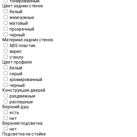
тонированный
Цвет задних стенок
белый
жемчужные
матовый
прозрачный
черный
Материал задних стенок
ABS пластик
акрил
стекло
Цвет профиля
белый
серый
хромированный
черный
Конструкция дверей
раздвижные
распашные
Верхний душ
есть
нет
Верхняя подсветка
нет
Подсветка на стойке