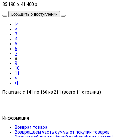
35 190
р.
41 400
р.
Сообщить о поступлении
|<
<
3
4
5
6
7
8
9
10
11
>
>|
Показано с 141 по 160 из 211 (всего 11 страниц)
Закажи сейчас и выбирай cashback или скидка!
Возвращаем часть суммы от покупки товаров
Информация
Возврат товара
Возвращаем часть суммы от покупки товаров
Закажи сейчас и выбирай cashback или скидка!