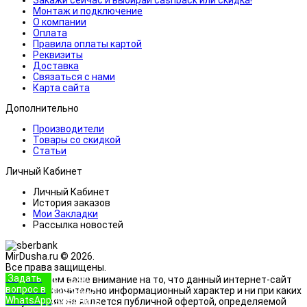
Монтаж и подключение
О компании
Оплата
Правила оплаты картой
Реквизиты
Доставка
Связаться с нами
Карта сайта
Дополнительно
Производители
Товары со скидкой
Статьи
Личный Кабинет
Личный Кабинет
История заказов
Мои Закладки
Рассылка новостей
MirDusha.ru © 2026.
Все права защищены.
Задать
+7 (933)
Обращаем ваше внимание на то, что данный интернет-сайт
вопрос в
888-8322
носит исключительно информационный характер и ни при каких
WhatsApp
Позвонить
условиях не является публичной офертой, определяемой