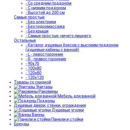
- Со средним поддоном
- С низким поддоном
- Высотой до 200 см
Самые простые
- Без электрики
- Без гидромассажа
- Без крыши
- Самые простые, ничего лишнего
Остальные
- Каталог душевых боксов с высоким поддоном
(душевые кабины с ванной)
- L - левосторонние
- R - правосторонние
- 90x70
- 100x80
- 120x80
- 120x120
Товары со скидкой
Унитазы
Раковины
Мебель для ванной
Поддоны
Душевые двери, стенки, ограждения
Душевые уголки
Ванны
Панели и стойки
Бренды