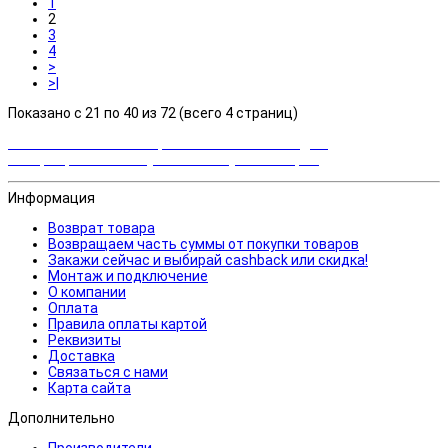
1
2
3
4
>
>|
Показано с 21 по 40 из 72 (всего 4 страниц)
Закажи сейчас и выбирай cashback или скидка!
Возвращаем часть суммы от покупки товаров
Информация
Возврат товара
Возвращаем часть суммы от покупки товаров
Закажи сейчас и выбирай cashback или скидка!
Монтаж и подключение
О компании
Оплата
Правила оплаты картой
Реквизиты
Доставка
Связаться с нами
Карта сайта
Дополнительно
Производители