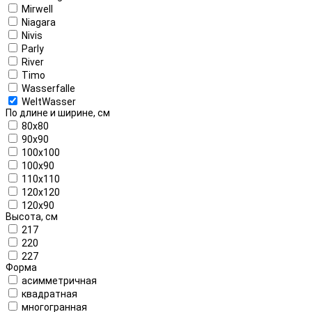
Mirwell
Niagara
Nivis
Parly
River
Timo
Wasserfalle
WeltWasser
По длине и ширине, см
80x80
90x90
100x100
100x90
110x110
120x120
120x90
Высота, см
217
220
227
Форма
асимметричная
квадратная
многогранная