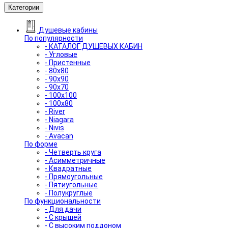
Категории
Душевые кабины
По популярности
- КАТАЛОГ ДУШЕВЫХ КАБИН
- Угловые
- Пристенные
- 80x80
- 90x90
- 90x70
- 100x100
- 100x80
- River
- Niagara
- Nivis
- Avacan
По форме
- Четверть круга
- Асимметричные
- Квадратные
- Прямоугольные
- Пятиугольные
- Полукруглые
По функциональности
- Для дачи
- С крышей
- С высоким поддоном