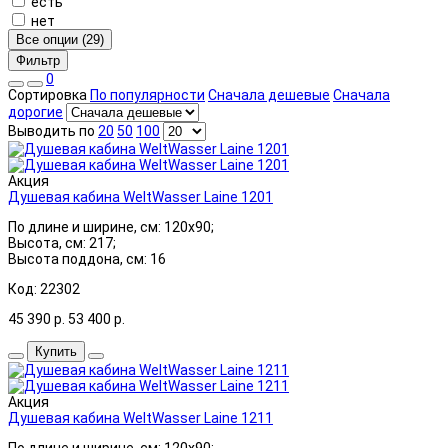
есть
нет
Все опции (29)
Фильтр
0
Сортировка
По популярности
Сначала дешевые
Сначала
дорогие
Выводить по
20
50
100
Акция
Душевая кабина WeltWasser Laine 1201
По длине и ширине, см: 120x90;
Высота, см: 217;
Высота поддона, см: 16
Код: 22302
45 390
р.
53 400
р.
Купить
Акция
Душевая кабина WeltWasser Laine 1211
По длине и ширине, см: 120x90;