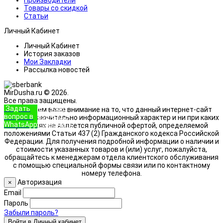
Товары со скидкой
Статьи
Личный Кабинет
Личный Кабинет
История заказов
Мои Закладки
Рассылка новостей
MirDusha.ru © 2026.
Все права защищены.
Задать
+7 (933)
Обращаем ваше внимание на то, что данный интернет-сайт
вопрос в
888-8322
носит исключительно информационный характер и ни при каких
WhatsApp
Позвонить
условиях не является публичной офертой, определяемой
положениями Статьи 437 (2) Гражданского кодекса Российской
Федерации. Для получения подробной информации о наличии и
стоимости указанных товаров и (или) услуг, пожалуйста,
обращайтесь к менеджерам отдела клиентского обслуживания
с помощью специальной формы связи или по контактному
номеру телефона.
Авторизация
×
Email
Пароль
Забыли пароль?
Войти в Личный кабинет