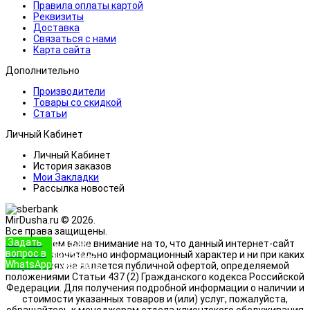
Правила оплаты картой
Реквизиты
Доставка
Связаться с нами
Карта сайта
Дополнительно
Производители
Товары со скидкой
Статьи
Личный Кабинет
Личный Кабинет
История заказов
Мои Закладки
Рассылка новостей
MirDusha.ru © 2026.
Все права защищены.
Задать
+7 (933)
Обращаем ваше внимание на то, что данный интернет-сайт
вопрос в
888-8322
носит исключительно информационный характер и ни при каких
WhatsApp
Позвонить
условиях не является публичной офертой, определяемой
положениями Статьи 437 (2) Гражданского кодекса Российской
Федерации. Для получения подробной информации о наличии и
стоимости указанных товаров и (или) услуг, пожалуйста,
обращайтесь к менеджерам отдела клиентского обслуживания