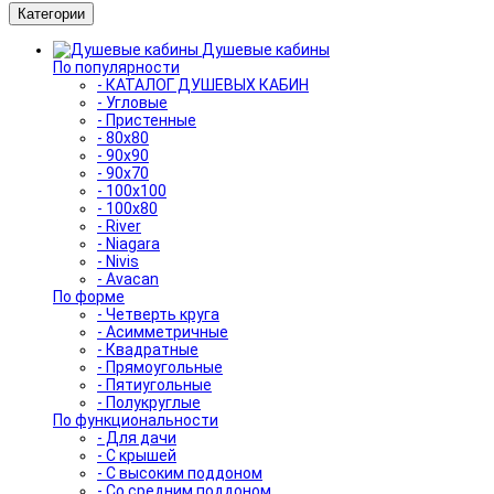
Категории
Душевые кабины
По популярности
- КАТАЛОГ ДУШЕВЫХ КАБИН
- Угловые
- Пристенные
- 80x80
- 90x90
- 90x70
- 100x100
- 100x80
- River
- Niagara
- Nivis
- Avacan
По форме
- Четверть круга
- Асимметричные
- Квадратные
- Прямоугольные
- Пятиугольные
- Полукруглые
По функциональности
- Для дачи
- С крышей
- С высоким поддоном
- Со средним поддоном