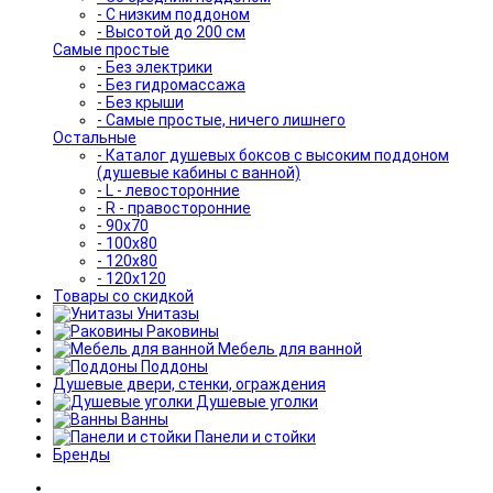
- С низким поддоном
- Высотой до 200 см
Самые простые
- Без электрики
- Без гидромассажа
- Без крыши
- Самые простые, ничего лишнего
Остальные
- Каталог душевых боксов с высоким поддоном
(душевые кабины с ванной)
- L - левосторонние
- R - правосторонние
- 90x70
- 100x80
- 120x80
- 120x120
Товары со скидкой
Унитазы
Раковины
Мебель для ванной
Поддоны
Душевые двери, стенки, ограждения
Душевые уголки
Ванны
Панели и стойки
Бренды