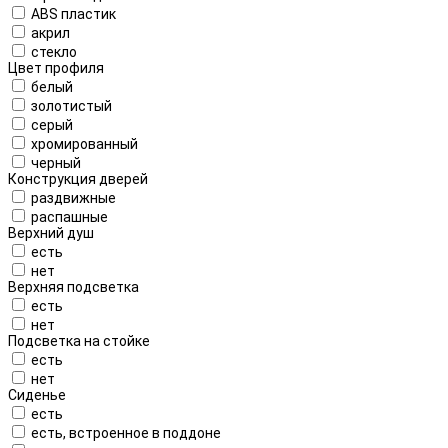
ABS пластик
акрил
стекло
Цвет профиля
белый
золотистый
серый
хромированный
черный
Конструкция дверей
раздвижные
распашные
Верхний душ
есть
нет
Верхняя подсветка
есть
нет
Подсветка на стойке
есть
нет
Сиденье
есть
есть, встроенное в поддоне