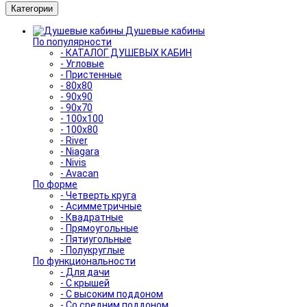
Категории
Душевые кабины
По популярности
- КАТАЛОГ ДУШЕВЫХ КАБИН
- Угловые
- Пристенные
- 80x80
- 90x90
- 90x70
- 100x100
- 100x80
- River
- Niagara
- Nivis
- Avacan
По форме
- Четверть круга
- Асимметричные
- Квадратные
- Прямоугольные
- Пятиугольные
- Полукруглые
По функциональности
- Для дачи
- С крышей
- С высоким поддоном
- Со средним поддоном