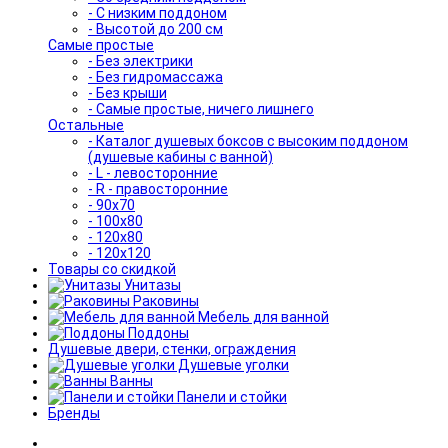
- С низким поддоном
- Высотой до 200 см
Самые простые
- Без электрики
- Без гидромассажа
- Без крыши
- Самые простые, ничего лишнего
Остальные
- Каталог душевых боксов с высоким поддоном
(душевые кабины с ванной)
- L - левосторонние
- R - правосторонние
- 90x70
- 100x80
- 120x80
- 120x120
Товары со скидкой
Унитазы
Раковины
Мебель для ванной
Поддоны
Душевые двери, стенки, ограждения
Душевые уголки
Ванны
Панели и стойки
Бренды