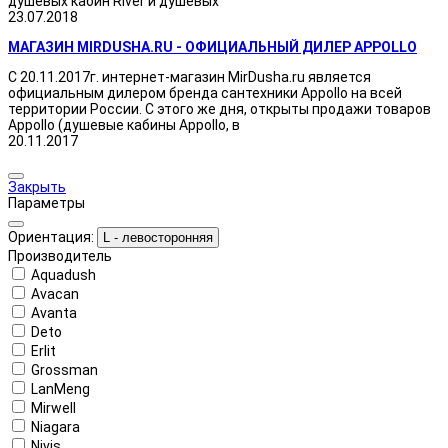
душевых кабин River и душевых
23.07.2018
МАГАЗИН MIRDUSHA.RU - ОФИЦИАЛЬНЫЙ ДИЛЕР APPOLLO
С 20.11.2017г. интернет-магазин MirDusha.ru является
официальным дилером бренда сантехники Appollo на всей
территории России. С этого же дня, открыты продажи товаров
Appollo (душевые кабины Appollo, в
20.11.2017
Закрыть
Параметры
Ориентация:
L - левосторонняя
Производитель
Aquadush
Avacan
Avanta
Deto
Erlit
Grossman
LanMeng
Mirwell
Niagara
Nivis