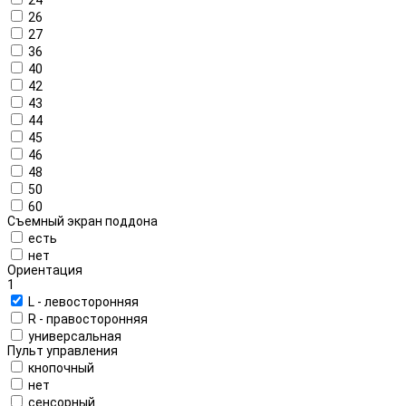
26
27
36
40
42
43
44
45
46
48
50
60
Съемный экран поддона
есть
нет
Ориентация
1
L - левосторонняя
R - правосторонняя
универсальная
Пульт управления
кнопочный
нет
сенсорный