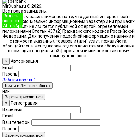
MirDusha.ru © 2026.
Все права защищены.
Задать
+7 (933)
Обращаем ваше внимание на то, что данный интернет-сайт
вопрос в
888-8322
носит исключительно информационный характер и ни при каких
WhatsApp
Позвонить
условиях не является публичной офертой, определяемой
положениями Статьи 437 (2) Гражданского кодекса Российской
Федерации. Для получения подробной информации о наличии и
стоимости указанных товаров и (или) услуг, пожалуйста,
обращайтесь к менеджерам отдела клиентского обслуживания
с помощью специальной формы связи или по контактному
номеру телефона.
Авторизация
×
Email
Пароль
Забыли пароль?
Войти в Личный кабинет
или
Зарегистрироваться
Регистрация
×
Ваше имя:
Email
Ваш телефон:
Пароль
Зарегистрироваться