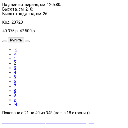
По длине и ширине, см: 120x80;
Высота, см: 210;
Высота поддона, см: 26
Код: 20720
40 375
р.
47 500
р.
Купить
|<
<
1
2
3
4
5
6
7
8
9
>
>|
Показано с 21 по 40 из 348 (всего 18 страниц)
Закажи сейчас и выбирай cashback или скидка!
Возвращаем часть суммы от покупки товаров