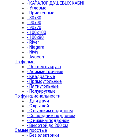
- КАТАЛОГ ДУШЕВЫХ КАБИН
- Угловые
- Пристенные
- 80x80
- 90x90
- 90x70
- 100x100
- 100x80
- River
- Niagara
- Nivis
- Avacan
По форме
- Четверть круга
- Асимметричные
- Квадратные
- Прямоугольные
- Пятиугольные
- Полукруглые
По функциональности
- Для дачи
- С крышей
- С высоким поддоном
- Со средним поддоном
- С низким поддоном
- Высотой до 200 см
Самые простые
- Без электрики