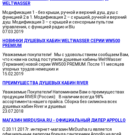
WELTWASSER
Модификация 1 - без крыши, ручной и верхний душ, душ с
функцией 2 в 1. Модификация 2 – с крышей, ручной и верхний
душ. Модификация 3 – с крышей и сенсорным пультом
управления, с функцией радио и Blu
07.03.2019
НОВИНКИ ДУШЕВЫХ КАБИН WELTWASSER СЕРИИ WW500
PREMIUM
Уважаемые покупатели! Мы с удовольствием сообщаем Вам,
что к нам на склад поступили душевые кабины WeltWasser
(Германия) новой серии WW500 PREMIUM. После 11 месяцев
упорных трудов немецких и
15.02.2019
ПРЕИМУЩЕСТВА ДУШЕВЫХ КАБИН RIVER
Уважаемые Покупатели! Напоминаем Вам о преимуществах
продукции RIVER (Россия): В наличии всегда 98%
ассортимента нашего прайса. Сборка без силикона всех
душевых кабин River и душевых
23.07.2018
МАГАЗИН MIRDUSHA.RU - ОФИЦИАЛЬНЫЙ ДИЛЕР APPOLLO
С 20.11.2017г. интернет-магазин MirDusha.ru является
официальным дилером бренда сантехники Appollo на всей