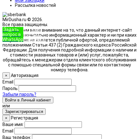
Мои Закладки
Рассылка новостей
MirDusha.ru © 2026.
Все права защищены.
Задать
+7 (933)
Обращаем ваше внимание на то, что данный интернет-сайт
вопрос в
888-8322
носит исключительно информационный характер и ни при каких
WhatsApp
Позвонить
условиях не является публичной офертой, определяемой
положениями Статьи 437 (2) Гражданского кодекса Российской
Федерации. Для получения подробной информации о наличии и
стоимости указанных товаров и (или) услуг, пожалуйста,
обращайтесь к менеджерам отдела клиентского обслуживания
с помощью специальной формы связи или по контактному
номеру телефона.
Авторизация
×
Email
Пароль
Забыли пароль?
Войти в Личный кабинет
или
Зарегистрироваться
Регистрация
×
Ваше имя:
Email
Ваш телефон: