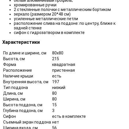
белый алюминиевый профиль;
хромированные ручки
2 стеклянные полочки с металлическим бортиком
зеркало (размером 20*48 см)
усиленные металлические петли
расположение слива на поддоне: по центру, ближе к
задней стенке
сифон с гидрозатвором в комплекте
Характеристики
По длине и ширине, см
80x80
Высота, см
215
Форма
квадратная
Расположение
пристенная
Наличие крыши
есть
Внутренняя высота, см
197
Тип поддона
низкий
Длина, см
80
Ширина, см
80
Высота поддона, см
15
Глубина поддона, см
3
Сифон
есть в комплекте
Съемный экран поддона
нет
Ширина входа, см
56