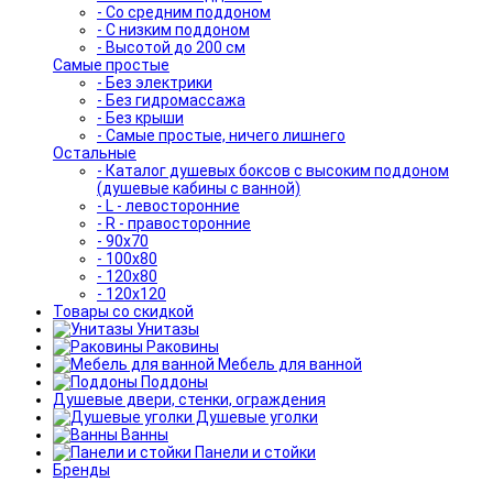
- Со средним поддоном
- С низким поддоном
- Высотой до 200 см
Самые простые
- Без электрики
- Без гидромассажа
- Без крыши
- Самые простые, ничего лишнего
Остальные
- Каталог душевых боксов с высоким поддоном
(душевые кабины с ванной)
- L - левосторонние
- R - правосторонние
- 90x70
- 100x80
- 120x80
- 120x120
Товары со скидкой
Унитазы
Раковины
Мебель для ванной
Поддоны
Душевые двери, стенки, ограждения
Душевые уголки
Ванны
Панели и стойки
Бренды