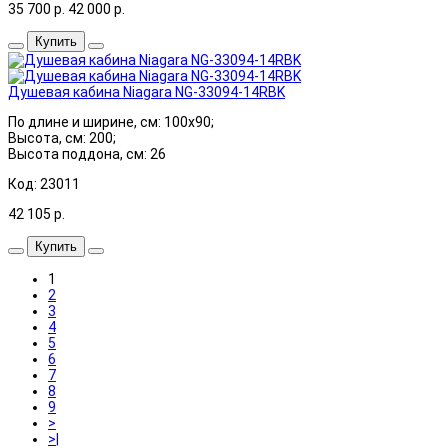
35 700
р.
42 000
р.
Купить
Душевая кабина Niagara NG-33094-14RBK
По длине и ширине, см: 100x90;
Высота, см: 200;
Высота поддона, см: 26
Код: 23011
42 105
р.
Купить
1
2
3
4
5
6
7
8
9
>
>|