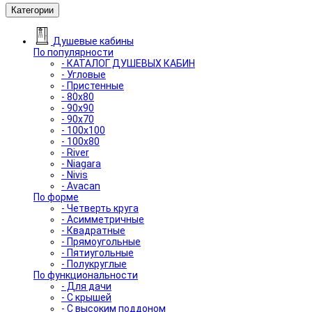
Категории
Душевые кабины
По популярности
- КАТАЛОГ ДУШЕВЫХ КАБИН
- Угловые
- Пристенные
- 80x80
- 90x90
- 90x70
- 100x100
- 100x80
- River
- Niagara
- Nivis
- Avacan
По форме
- Четверть круга
- Асимметричные
- Квадратные
- Прямоугольные
- Пятиугольные
- Полукруглые
По функциональности
- Для дачи
- С крышей
- С высоким поддоном