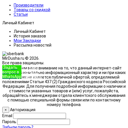
Производители
Товары со скидкой
Статьи
Личный Кабинет
Личный Кабинет
История заказов
Мои Закладки
Рассылка новостей
MirDusha.ru © 2026.
Все права защищены.
Задать
+7 (933)
Обращаем ваше внимание на то, что данный интернет-сайт
вопрос в
888-8322
носит исключительно информационный характер и ни при каких
WhatsApp
Позвонить
условиях не является публичной офертой, определяемой
положениями Статьи 437 (2) Гражданского кодекса Российской
Федерации. Для получения подробной информации о наличии и
стоимости указанных товаров и (или) услуг, пожалуйста,
обращайтесь к менеджерам отдела клиентского обслуживания
с помощью специальной формы связи или по контактному
номеру телефона.
Авторизация
×
Email
Пароль
Забыли пароль?