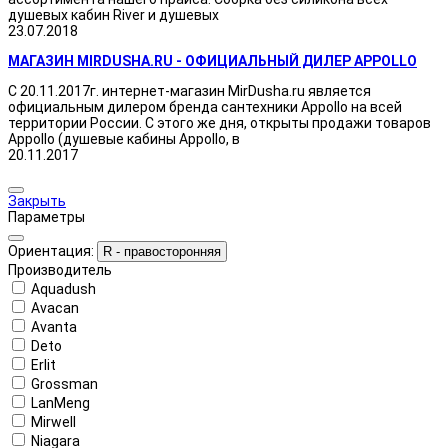
душевых кабин River и душевых
23.07.2018
МАГАЗИН MIRDUSHA.RU - ОФИЦИАЛЬНЫЙ ДИЛЕР APPOLLO
С 20.11.2017г. интернет-магазин MirDusha.ru является
официальным дилером бренда сантехники Appollo на всей
территории России. С этого же дня, открыты продажи товаров
Appollo (душевые кабины Appollo, в
20.11.2017
Закрыть
Параметры
Ориентация:
R - правосторонняя
Производитель
Aquadush
Avacan
Avanta
Deto
Erlit
Grossman
LanMeng
Mirwell
Niagara