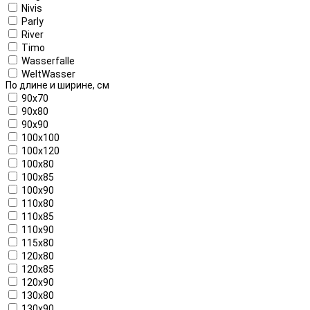
Nivis
Parly
River
Timo
Wasserfalle
WeltWasser
По длине и ширине, см
90x70
90x80
90x90
100x100
100x120
100x80
100x85
100x90
110x80
110x85
110x90
115x80
120x80
120x85
120x90
130x80
130x90