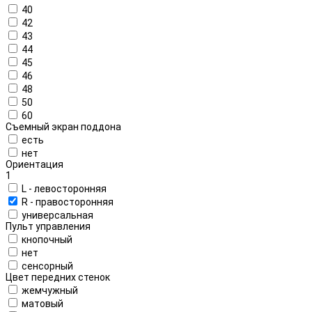
40
42
43
44
45
46
48
50
60
Съемный экран поддона
есть
нет
Ориентация
1
L - левосторонняя
R - правосторонняя
универсальная
Пульт управления
кнопочный
нет
сенсорный
Цвет передних стенок
жемчужный
матовый