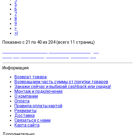
5
6
7
8
9
>
>|
Показано с 21 по 40 из 204 (всего 11 страниц)
Закажи сейчас и выбирай cashback или скидка!
Возвращаем часть суммы от покупки товаров
Информация
Возврат товара
Возвращаем часть суммы от покупки товаров
Закажи сейчас и выбирай cashback или скидка!
Монтаж и подключение
О компании
Оплата
Правила оплаты картой
Реквизиты
Доставка
Связаться с нами
Карта сайта
Дополнительно