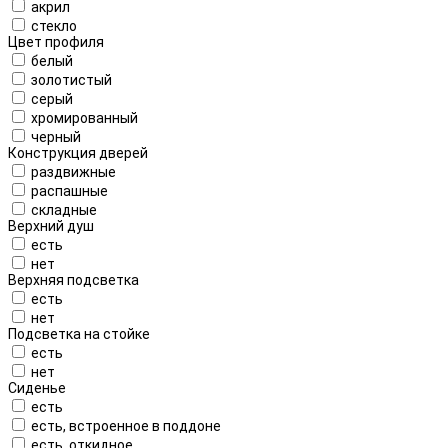
акрил
стекло
Цвет профиля
белый
золотистый
серый
хромированный
черный
Конструкция дверей
раздвижные
распашные
складные
Верхний душ
есть
нет
Верхняя подсветка
есть
нет
Подсветка на стойке
есть
нет
Сиденье
есть
есть, встроенное в поддоне
есть, откидное