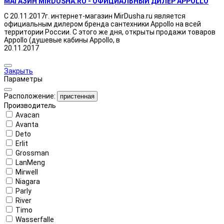
МАГАЗИН MIRDUSHA.RU - ОФИЦИАЛЬНЫЙ ДИЛЕР APPOLLO
С 20.11.2017г. интернет-магазин MirDusha.ru является
официальным дилером бренда сантехники Appollo на всей
территории России. С этого же дня, открыты продажи товаров
Appollo (душевые кабины Appollo, в
20.11.2017
Закрыть
Параметры
Расположение:
пристенная
Производитель
Avacan
Avanta
Deto
Erlit
Grossman
LanMeng
Mirwell
Niagara
Parly
River
Timo
Wasserfalle