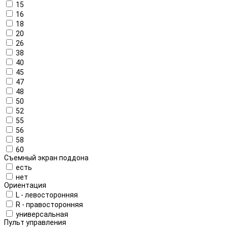
15
16
18
20
26
38
40
45
47
48
50
52
55
56
58
60
Съемный экран поддона
есть
нет
Ориентация
L - левосторонняя
R - правосторонняя
универсальная
Пульт управления