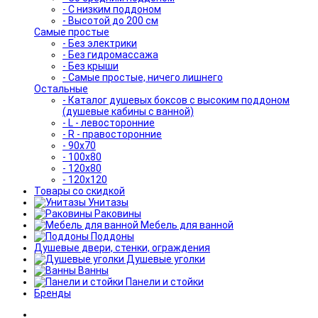
- С низким поддоном
- Высотой до 200 см
Самые простые
- Без электрики
- Без гидромассажа
- Без крыши
- Самые простые, ничего лишнего
Остальные
- Каталог душевых боксов с высоким поддоном
(душевые кабины с ванной)
- L - левосторонние
- R - правосторонние
- 90x70
- 100x80
- 120x80
- 120x120
Товары со скидкой
Унитазы
Раковины
Мебель для ванной
Поддоны
Душевые двери, стенки, ограждения
Душевые уголки
Ванны
Панели и стойки
Бренды