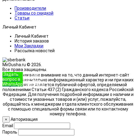
Производители
Товары со скидкой
Статьи
Личный Кабинет
Личный Кабинет
История заказов
Мои Закладки
Рассылка новостей
MirDusha.ru © 2026.
Все права защищены.
Задать
+7 (933)
Обращаем ваше внимание на то, что данный интернет-сайт
вопрос в
888-8322
носит исключительно информационный характер и ни при каких
WhatsApp
Позвонить
условиях не является публичной офертой, определяемой
положениями Статьи 437 (2) Гражданского кодекса Российской
Федерации. Для получения подробной информации о наличии и
стоимости указанных товаров и (или) услуг, пожалуйста,
обращайтесь к менеджерам отдела клиентского обслуживания
с помощью специальной формы связи или по контактному
номеру телефона.
Авторизация
×
Email
Пароль