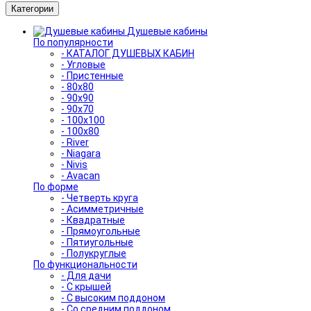
Категории
Душевые кабины
По популярности
- КАТАЛОГ ДУШЕВЫХ КАБИН
- Угловые
- Пристенные
- 80x80
- 90x90
- 90x70
- 100x100
- 100x80
- River
- Niagara
- Nivis
- Avacan
По форме
- Четверть круга
- Асимметричные
- Квадратные
- Прямоугольные
- Пятиугольные
- Полукруглые
По функциональности
- Для дачи
- С крышей
- С высоким поддоном
- Со средним поддоном