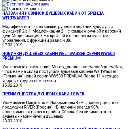
НАЗВАНИЯ НОВИНОК ДУШЕВЫХ КАБИН ОТ БРЕНДА
WELTWASSER
Модификация 1 - без крыши, ручной и верхний душ, душ с
функцией 2 в 1. Модификация 2 – с крышей, ручной и верхний
душ. Модификация 3 – с крышей и сенсорным пультом
управления, с функцией радио и Blu
07.03.2019
НОВИНКИ ДУШЕВЫХ КАБИН WELTWASSER СЕРИИ WW500
PREMIUM
Уважаемые покупатели! Мы с удовольствием сообщаем Вам,
что к нам на склад поступили душевые кабины WeltWasser
(Германия) новой серии WW500 PREMIUM. После 11 месяцев
упорных трудов немецких и
15.02.2019
ПРЕИМУЩЕСТВА ДУШЕВЫХ КАБИН RIVER
Уважаемые Покупатели! Напоминаем Вам о преимуществах
продукции RIVER (Россия): В наличии всегда 98%
ассортимента нашего прайса. Сборка без силикона всех
душевых кабин River и душевых
23.07.2018