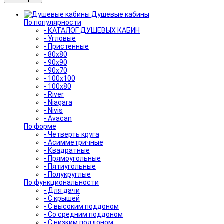
Душевые кабины
По популярности
- КАТАЛОГ ДУШЕВЫХ КАБИН
- Угловые
- Пристенные
- 80x80
- 90x90
- 90x70
- 100x100
- 100x80
- River
- Niagara
- Nivis
- Avacan
По форме
- Четверть круга
- Асимметричные
- Квадратные
- Прямоугольные
- Пятиугольные
- Полукруглые
По функциональности
- Для дачи
- С крышей
- С высоким поддоном
- Со средним поддоном
- С низким поддоном