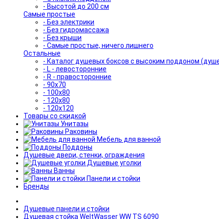
- Высотой до 200 см
Самые простые
- Без электрики
- Без гидромассажа
- Без крыши
- Самые простые, ничего лишнего
Остальные
- Каталог душевых боксов с высоким поддоном (душ
- L - левосторонние
- R - правосторонние
- 90x70
- 100x80
- 120x80
- 120x120
Товары со скидкой
Унитазы
Раковины
Мебель для ванной
Поддоны
Душевые двери, стенки, ограждения
Душевые уголки
Ванны
Панели и стойки
Бренды
Душевые панели и стойки
Душевая стойка WeltWasser WW TS 6090