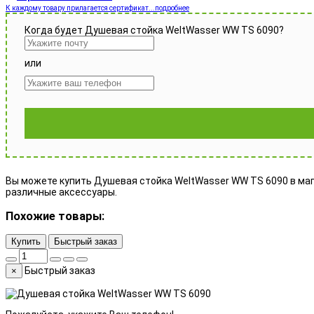
К каждому товару прилагается сертификат...подробнее
Когда будет Душевая стойка WeltWasser WW TS 6090?
или
Вы можете купить Душевая стойка WeltWasser WW TS 6090 в магаз
различные аксессуары.
Похожие товары:
Купить
Быстрый заказ
Быстрый заказ
×