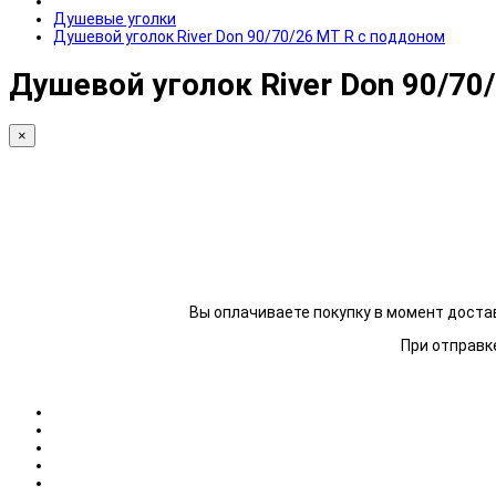
Душевые уголки
Душевой уголок River Don 90/70/26 МТ R с поддоном
Душевой уголок River Don 90/70
×
Вы оплачиваете покупку в момент достав
При отправке