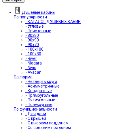
Душевые кабины
По популярности
- КАТАЛОГ ДУШЕВЫХ КАБИН
- Угловые
- Пристенные
- 80x80
- 90x90
- 90x70
- 100x100
- 100x80
- River
- Niagara
- Nivis
- Avacan
По форме
- Четверть круга
- Асимметричные
- Квадратные
- Прямоугольные
- Пятиугольные
- Полукруглые
По функциональности
- Для дачи
- С крышей
- С высоким поддоном
- Со средним поддоном