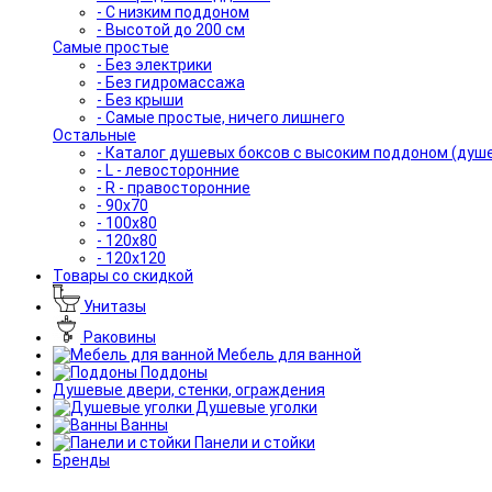
- С низким поддоном
- Высотой до 200 см
Самые простые
- Без электрики
- Без гидромассажа
- Без крыши
- Самые простые, ничего лишнего
Остальные
- Каталог душевых боксов с высоким поддоном (душ
- L - левосторонние
- R - правосторонние
- 90x70
- 100x80
- 120x80
- 120x120
Товары со скидкой
Унитазы
Раковины
Мебель для ванной
Поддоны
Душевые двери, стенки, ограждения
Душевые уголки
Ванны
Панели и стойки
Бренды