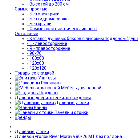
- Высотой до 200 см
Самые простые
- Без электрики
- Без гидромассажа
- Без крыши
- Самые простые, ничего лишнего
Остальные
- Каталог душевых боксов с высоким поддоном (душ
- L - левосторонние
- R - правосторонние
- 90x70
- 100x80
- 120x80
- 120x120
Товары со скидкой
Унитазы
Раковины
Мебель для ванной
Поддоны
Душевые двери, стенки, ограждения
Душевые уголки
Ванны
Панели и стойки
Бренды
Душевые уголки
Душевой уголок River Morava 80/26 МТ без поддона