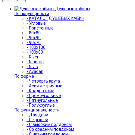
Душевые кабины
По популярности
- КАТАЛОГ ДУШЕВЫХ КАБИН
- Угловые
- Пристенные
- 80x80
- 90x90
- 90x70
- 100x100
- 100x80
- River
- Niagara
- Nivis
- Avacan
По форме
- Четверть круга
- Асимметричные
- Квадратные
- Прямоугольные
- Пятиугольные
- Полукруглые
По функциональности
- Для дачи
- С крышей
- С высоким поддоном
- Со средним поддоном
- С низким поддоном