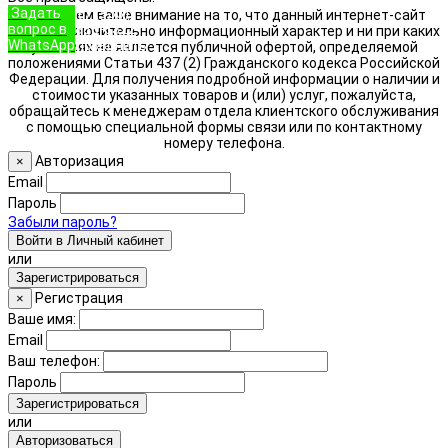
Задать
+7 (933)
Обращаем ваше внимание на то, что данный интернет-сайт
вопрос в
888-8322
носит исключительно информационный характер и ни при каких
WhatsApp
Позвонить
условиях не является публичной офертой, определяемой
положениями Статьи 437 (2) Гражданского кодекса Российской
Федерации. Для получения подробной информации о наличии и
стоимости указанных товаров и (или) услуг, пожалуйста,
обращайтесь к менеджерам отдела клиентского обслуживания
с помощью специальной формы связи или по контактному
номеру телефона.
Авторизация
×
Email
Пароль
Забыли пароль?
Войти в Личный кабинет
или
Зарегистрироваться
Регистрация
×
Ваше имя:
Email
Ваш телефон:
Пароль
Зарегистрироваться
или
Авторизоваться