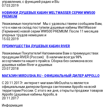
управления, с функцией радио и Blu
07.03.2019
НОВИНКИ ДУШЕВЫХ КАБИН WELTWASSER СЕРИИ WW500
PREMIUM
Уважаемые покупатели! Мы с удовольствием сообщаем Вам,
что к нам на склад поступили душевые кабины WeltWasser
(Германия) новой серии WW500 PREMIUM. После 11 месяцев
упорных трудов немецких и
15.02.2019
ПРЕИМУЩЕСТВА ДУШЕВЫХ КАБИН RIVER
Уважаемые Покупатели! Напоминаем Вам о преимуществах
продукции RIVER (Россия): В наличии всегда 98%
ассортимента нашего прайса. Сборка без силикона всех
душевых кабин River и душевых
23.07.2018
МАГАЗИН MIRDUSHA.RU - ОФИЦИАЛЬНЫЙ ДИЛЕР APPOLLO
С 20.11.2017г. интернет-магазин MirDusha.ru является
официальным дилером бренда сантехники Appollo на всей
территории России. С этого же дня, открыты продажи товаров
Appollo (душевые кабины Appollo, в
20.11.2017
Информация