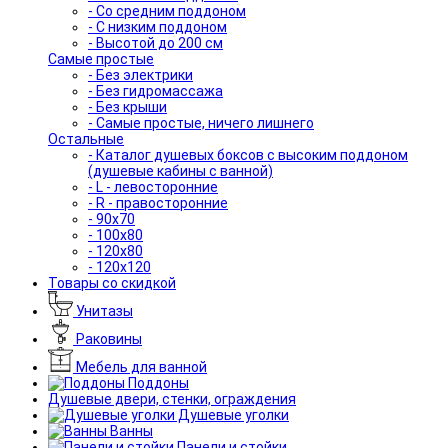
- Со средним поддоном
- С низким поддоном
- Высотой до 200 см
Самые простые
- Без электрики
- Без гидромассажа
- Без крыши
- Самые простые, ничего лишнего
Остальные
- Каталог душевых боксов с высоким поддоном
(душевые кабины с ванной)
- L - левосторонние
- R - правосторонние
- 90x70
- 100x80
- 120x80
- 120x120
Товары со скидкой
Унитазы
Раковины
Мебель для ванной
Поддоны
Душевые двери, стенки, ограждения
Душевые уголки
Ванны
Панели и стойки