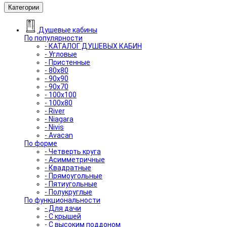
Категории
Душевые кабины
По популярности
- КАТАЛОГ ДУШЕВЫХ КАБИН
- Угловые
- Пристенные
- 80x80
- 90x90
- 90x70
- 100x100
- 100x80
- River
- Niagara
- Nivis
- Avacan
По форме
- Четверть круга
- Асимметричные
- Квадратные
- Прямоугольные
- Пятиугольные
- Полукруглые
По функциональности
- Для дачи
- С крышей
- С высоким поддоном