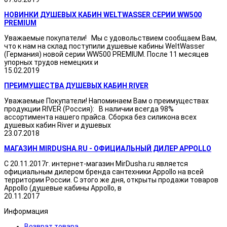
НОВИНКИ ДУШЕВЫХ КАБИН WELTWASSER СЕРИИ WW500
PREMIUM
Уважаемые покупатели! Мы с удовольствием сообщаем Вам,
что к нам на склад поступили душевые кабины WeltWasser
(Германия) новой серии WW500 PREMIUM. После 11 месяцев
упорных трудов немецких и
15.02.2019
ПРЕИМУЩЕСТВА ДУШЕВЫХ КАБИН RIVER
Уважаемые Покупатели! Напоминаем Вам о преимуществах
продукции RIVER (Россия): В наличии всегда 98%
ассортимента нашего прайса. Сборка без силикона всех
душевых кабин River и душевых
23.07.2018
МАГАЗИН MIRDUSHA.RU - ОФИЦИАЛЬНЫЙ ДИЛЕР APPOLLO
С 20.11.2017г. интернет-магазин MirDusha.ru является
официальным дилером бренда сантехники Appollo на всей
территории России. С этого же дня, открыты продажи товаров
Appollo (душевые кабины Appollo, в
20.11.2017
Информация
Возврат товара