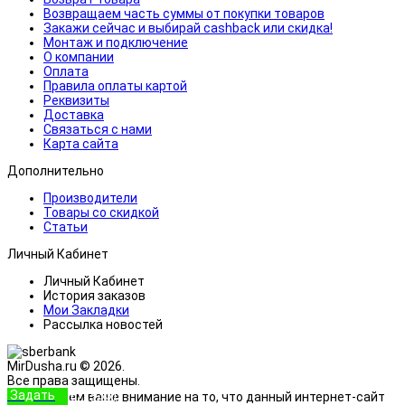
Возвращаем часть суммы от покупки товаров
Закажи сейчас и выбирай cashback или скидка!
Монтаж и подключение
О компании
Оплата
Правила оплаты картой
Реквизиты
Доставка
Связаться с нами
Карта сайта
Дополнительно
Производители
Товары со скидкой
Статьи
Личный Кабинет
Личный Кабинет
История заказов
Мои Закладки
Рассылка новостей
MirDusha.ru © 2026.
Все права защищены.
Задать
+7 (933)
Обращаем ваше внимание на то, что данный интернет-сайт