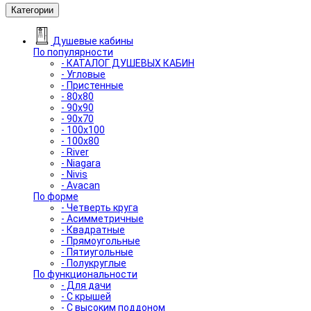
Категории
Душевые кабины
По популярности
- КАТАЛОГ ДУШЕВЫХ КАБИН
- Угловые
- Пристенные
- 80x80
- 90x90
- 90x70
- 100x100
- 100x80
- River
- Niagara
- Nivis
- Avacan
По форме
- Четверть круга
- Асимметричные
- Квадратные
- Прямоугольные
- Пятиугольные
- Полукруглые
По функциональности
- Для дачи
- С крышей
- С высоким поддоном