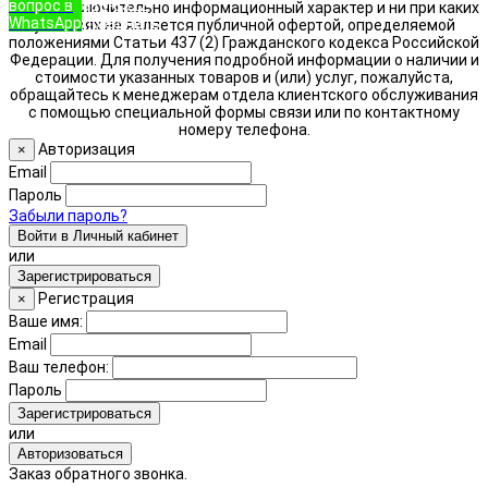
вопрос в
888-8322
носит исключительно информационный характер и ни при каких
WhatsApp
Позвонить
условиях не является публичной офертой, определяемой
положениями Статьи 437 (2) Гражданского кодекса Российской
Федерации. Для получения подробной информации о наличии и
стоимости указанных товаров и (или) услуг, пожалуйста,
обращайтесь к менеджерам отдела клиентского обслуживания
с помощью специальной формы связи или по контактному
номеру телефона.
Авторизация
×
Email
Пароль
Забыли пароль?
Войти в Личный кабинет
или
Зарегистрироваться
Регистрация
×
Ваше имя:
Email
Ваш телефон:
Пароль
Зарегистрироваться
или
Авторизоваться
Заказ обратного звонка.