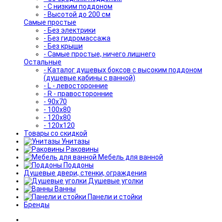
- С низким поддоном
- Высотой до 200 см
Самые простые
- Без электрики
- Без гидромассажа
- Без крыши
- Самые простые, ничего лишнего
Остальные
- Каталог душевых боксов с высоким поддоном
(душевые кабины с ванной)
- L - левосторонние
- R - правосторонние
- 90x70
- 100x80
- 120x80
- 120x120
Товары со скидкой
Унитазы
Раковины
Мебель для ванной
Поддоны
Душевые двери, стенки, ограждения
Душевые уголки
Ванны
Панели и стойки
Бренды