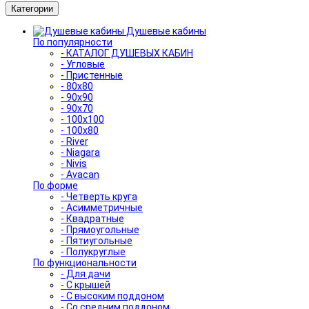
Категории
Душевые кабины
По популярности
- КАТАЛОГ ДУШЕВЫХ КАБИН
- Угловые
- Пристенные
- 80x80
- 90x90
- 90x70
- 100x100
- 100x80
- River
- Niagara
- Nivis
- Avacan
По форме
- Четверть круга
- Асимметричные
- Квадратные
- Прямоугольные
- Пятиугольные
- Полукруглые
По функциональности
- Для дачи
- С крышей
- С высоким поддоном
- Со средним поддоном