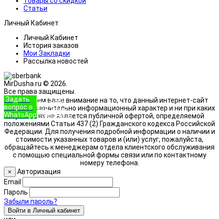
Товары со скидкой
Статьи
Личный Кабинет
Личный Кабинет
История заказов
Мои Закладки
Рассылка новостей
MirDusha.ru © 2026.
Все права защищены.
Задать
+7 (933)
Обращаем ваше внимание на то, что данный интернет-сайт
вопрос в
888-8322
носит исключительно информационный характер и ни при каких
WhatsApp
Позвонить
условиях не является публичной офертой, определяемой
положениями Статьи 437 (2) Гражданского кодекса Российской
Федерации. Для получения подробной информации о наличии и
стоимости указанных товаров и (или) услуг, пожалуйста,
обращайтесь к менеджерам отдела клиентского обслуживания
с помощью специальной формы связи или по контактному
номеру телефона.
Авторизация
×
Email
Пароль
Забыли пароль?
Войти в Личный кабинет