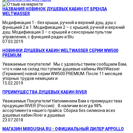
НАЗВАНИЯ НОВИНОК ДУШЕВЫХ КАБИН ОТ БРЕНДА
WELTWASSER
Модификация 1 - без крыши, ручной и верхний душ, душ с
функцией 2 в 1. Модификация 2 – с крышей, ручной и верхний
душ. Модификация 3 – с крышей и сенсорным пультом
управления, с функцией радио и Blu
07.03.2019
НОВИНКИ ДУШЕВЫХ КАБИН WELTWASSER СЕРИИ WW500
PREMIUM
Уважаемые покупатели! Мы с удовольствием сообщаем Вам,
что к нам на склад поступили душевые кабины WeltWasser
(Германия) новой серии WW500 PREMIUM. После 11 месяцев
упорных трудов немецких и
15.02.2019
ПРЕИМУЩЕСТВА ДУШЕВЫХ КАБИН RIVER
Уважаемые Покупатели! Напоминаем Вам о преимуществах
продукции RIVER (Россия): В наличии всегда 98%
ассортимента нашего прайса. Сборка без силикона всех
душевых кабин River и душевых
23.07.2018
МАГАЗИН MIRDUSHA.RU - ОФИЦИАЛЬНЫЙ ДИЛЕР APPOLLO