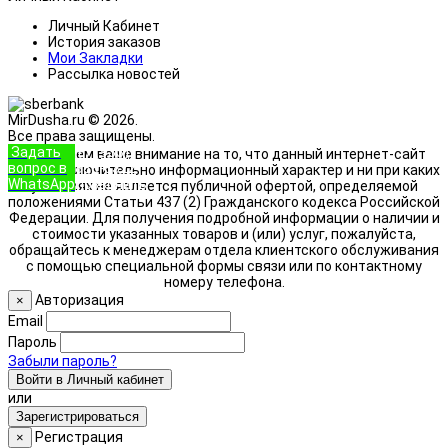
Личный Кабинет
История заказов
Мои Закладки
Рассылка новостей
MirDusha.ru © 2026.
Все права защищены.
Задать
+7 (933)
Обращаем ваше внимание на то, что данный интернет-сайт
вопрос в
888-8322
носит исключительно информационный характер и ни при каких
WhatsApp
Позвонить
условиях не является публичной офертой, определяемой
положениями Статьи 437 (2) Гражданского кодекса Российской
Федерации. Для получения подробной информации о наличии и
стоимости указанных товаров и (или) услуг, пожалуйста,
обращайтесь к менеджерам отдела клиентского обслуживания
с помощью специальной формы связи или по контактному
номеру телефона.
Авторизация
×
Email
Пароль
Забыли пароль?
Войти в Личный кабинет
или
Зарегистрироваться
Регистрация
×