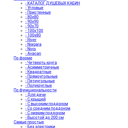
- КАТАЛОГ ДУШЕВЫХ КАБИН
- Угловые
- Пристенные
- 80x80
- 90x90
- 90x70
- 100x100
- 100x80
- River
- Niagara
- Nivis
- Avacan
По форме
- Четверть круга
- Асимметричные
- Квадратные
- Прямоугольные
- Пятиугольные
- Полукруглые
По функциональности
- Для дачи
- С крышей
- С высоким поддоном
- Со средним поддоном
- С низким поддоном
- Высотой до 200 см
Самые простые
- Без электрики