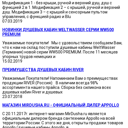
Модификация 1 - без крыши, ручной и верхний душ, душ с
функцией 2 в 1. Модификация 2 – с крышей, ручной и верхний
душ. Модификация 3 – с крышей и сенсорным пультом
управления, с функцией радио и Blu
07.03.2019
НОВИНКИ ДУШЕВЫХ КАБИН WELTWASSER СЕРИИ WW500
PREMIUM
Уважаемые покупатели! Мы с удовольствием сообщаем Вам,
что к нам на склад поступили душевые кабины WeltWasser
(Германия) новой серии WW500 PREMIUM. После 11 месяцев
упорных трудов немецких и
15.02.2019
ПРЕИМУЩЕСТВА ДУШЕВЫХ КАБИН RIVER
Уважаемые Покупатели! Напоминаем Вам о преимуществах
продукции RIVER (Россия): В наличии всегда 98%
ассортимента нашего прайса. Сборка без силикона всех
душевых кабин River и душевых
23.07.2018
МАГАЗИН MIRDUSHA.RU - ОФИЦИАЛЬНЫЙ ДИЛЕР APPOLLO
С 20.11.2017г. интернет-магазин MirDusha.ru является
официальным дилером бренда сантехники Appollo на всей
территории России. С этого же дня, открыты продажи товаров
Appollo (душевые кабины Appollo, в