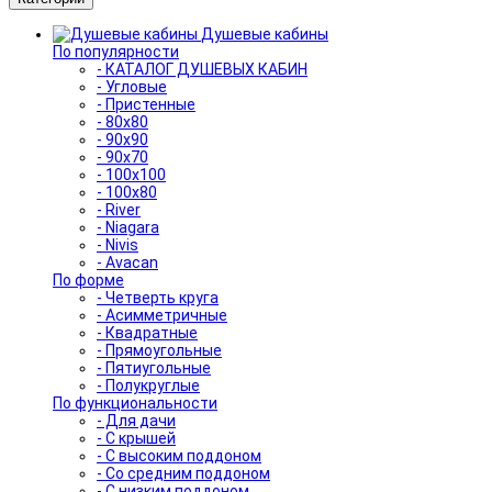
Душевые кабины
По популярности
- КАТАЛОГ ДУШЕВЫХ КАБИН
- Угловые
- Пристенные
- 80x80
- 90x90
- 90x70
- 100x100
- 100x80
- River
- Niagara
- Nivis
- Avacan
По форме
- Четверть круга
- Асимметричные
- Квадратные
- Прямоугольные
- Пятиугольные
- Полукруглые
По функциональности
- Для дачи
- С крышей
- С высоким поддоном
- Со средним поддоном
- С низким поддоном