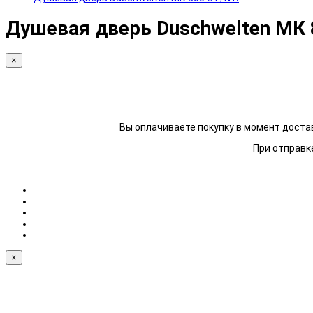
Душевая дверь Duschwelten МК 
×
Вы оплачиваете покупку в момент достав
При отправке
×