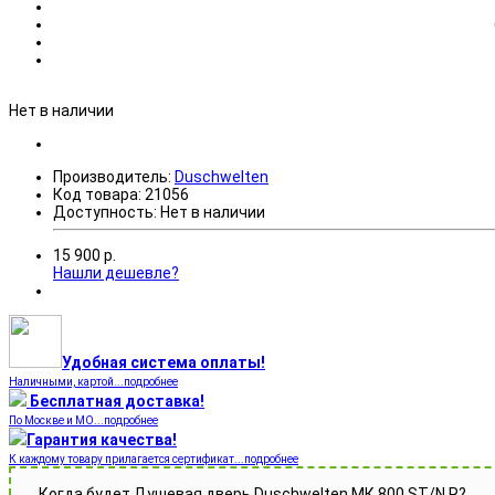
Нет в наличии
Производитель:
Duschwelten
Код товара:
21056
Доступность:
Нет в наличии
15 900
р.
Нашли дешевле?
Удобная система оплаты!
Наличными, картой...подробнее
Бесплатная доставка!
По Москве и МО...подробнее
Гарантия качества!
К каждому товару прилагается сертификат...подробнее
Когда будет Душевая дверь Duschwelten МК 800 ST/N R?