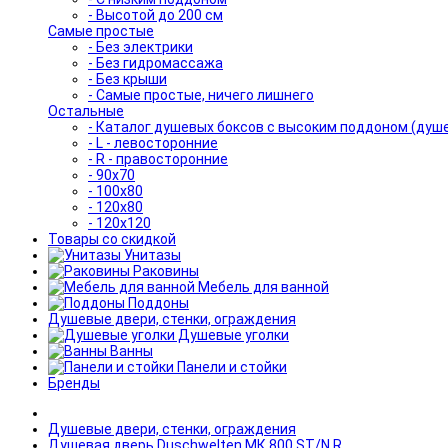
- Высотой до 200 см
Самые простые
- Без электрики
- Без гидромассажа
- Без крыши
- Самые простые, ничего лишнего
Остальные
- Каталог душевых боксов с высоким поддоном (душ
- L - левосторонние
- R - правосторонние
- 90x70
- 100x80
- 120x80
- 120x120
Товары со скидкой
Унитазы
Раковины
Мебель для ванной
Поддоны
Душевые двери, стенки, ограждения
Душевые уголки
Ванны
Панели и стойки
Бренды
Душевые двери, стенки, ограждения
Душевая дверь Duschwelten МК 800 ST/N R