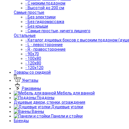
- С низким поддоном
- Высотой до 200 см
Самые простые
- Без электрики
- Без гидромассажа
- Без крыши
- Самые простые, ничего лишнего
Остальные
- Каталог душевых боксов с высоким поддоном (душ
- L - левосторонние
- R - правосторонние
- 90x70
- 100x80
- 120x80
- 120x120
Товары со скидкой
Унитазы
Раковины
Мебель для ванной
Поддоны
Душевые двери, стенки, ограждения
Душевые уголки
Ванны
Панели и стойки
Бренды