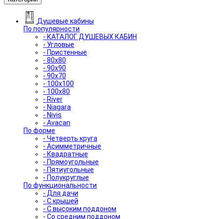
Душевые кабины
По популярности
- КАТАЛОГ ДУШЕВЫХ КАБИН
- Угловые
- Пристенные
- 80x80
- 90x90
- 90x70
- 100x100
- 100x80
- River
- Niagara
- Nivis
- Avacan
По форме
- Четверть круга
- Асимметричные
- Квадратные
- Прямоугольные
- Пятиугольные
- Полукруглые
По функциональности
- Для дачи
- С крышей
- С высоким поддоном
- Со средним поддоном