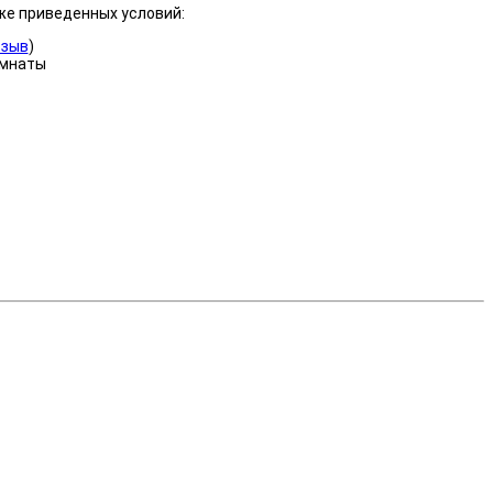
же приведенных условий:
тзыв
)
омнаты