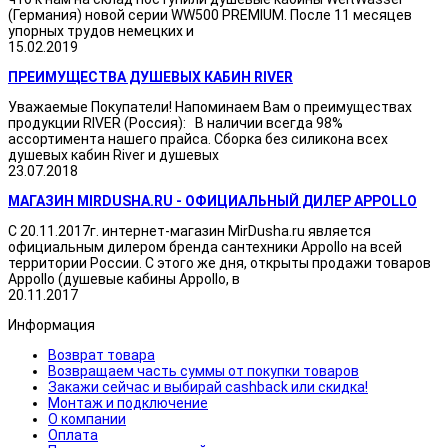
(Германия) новой серии WW500 PREMIUM. После 11 месяцев
упорных трудов немецких и
15.02.2019
ПРЕИМУЩЕСТВА ДУШЕВЫХ КАБИН RIVER
Уважаемые Покупатели! Напоминаем Вам о преимуществах
продукции RIVER (Россия): В наличии всегда 98%
ассортимента нашего прайса. Сборка без силикона всех
душевых кабин River и душевых
23.07.2018
МАГАЗИН MIRDUSHA.RU - ОФИЦИАЛЬНЫЙ ДИЛЕР APPOLLO
С 20.11.2017г. интернет-магазин MirDusha.ru является
официальным дилером бренда сантехники Appollo на всей
территории России. С этого же дня, открыты продажи товаров
Appollo (душевые кабины Appollo, в
20.11.2017
Информация
Возврат товара
Возвращаем часть суммы от покупки товаров
Закажи сейчас и выбирай cashback или скидка!
Монтаж и подключение
О компании
Оплата