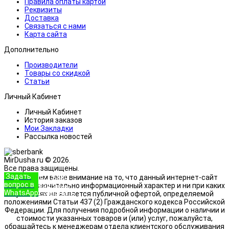
Правила оплаты картой
Реквизиты
Доставка
Связаться с нами
Карта сайта
Дополнительно
Производители
Товары со скидкой
Статьи
Личный Кабинет
Личный Кабинет
История заказов
Мои Закладки
Рассылка новостей
MirDusha.ru © 2026.
Все права защищены.
Задать
+7 (933)
Обращаем ваше внимание на то, что данный интернет-сайт
вопрос в
888-8322
носит исключительно информационный характер и ни при каких
WhatsApp
Позвонить
условиях не является публичной офертой, определяемой
положениями Статьи 437 (2) Гражданского кодекса Российской
Федерации. Для получения подробной информации о наличии и
стоимости указанных товаров и (или) услуг, пожалуйста,
обращайтесь к менеджерам отдела клиентского обслуживания