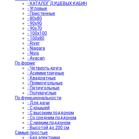
- КАТАЛОГ ДУШЕВЫХ КАБИН
- Угловые
- Пристенные
- 80x80
- 90x90
- 90x70
- 100x100
- 100x80
- River
- Niagara
- Nivis
- Avacan
По форме
- Четверть круга
- Асимметричные
- Квадратные
- Прямоугольные
- Пятиугольные
- Полукруглые
По функциональности
- Для дачи
- С крышей
- С высоким поддоном
- Со средним поддоном
- С низким поддоном
- Высотой до 200 см
Самые простые
- Без электрики