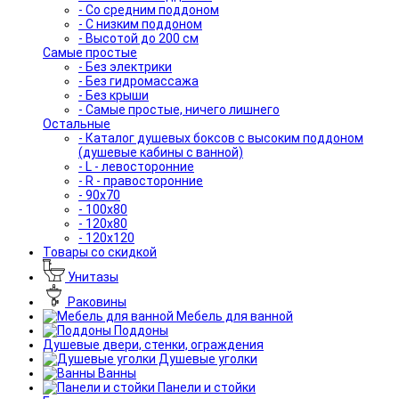
- Со средним поддоном
- С низким поддоном
- Высотой до 200 см
Самые простые
- Без электрики
- Без гидромассажа
- Без крыши
- Самые простые, ничего лишнего
Остальные
- Каталог душевых боксов с высоким поддоном
(душевые кабины с ванной)
- L - левосторонние
- R - правосторонние
- 90x70
- 100x80
- 120x80
- 120x120
Товары со скидкой
Унитазы
Раковины
Мебель для ванной
Поддоны
Душевые двери, стенки, ограждения
Душевые уголки
Ванны
Панели и стойки