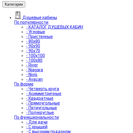
Категории
Душевые кабины
По популярности
- КАТАЛОГ ДУШЕВЫХ КАБИН
- Угловые
- Пристенные
- 80x80
- 90x90
- 90x70
- 100x100
- 100x80
- River
- Niagara
- Nivis
- Avacan
По форме
- Четверть круга
- Асимметричные
- Квадратные
- Прямоугольные
- Пятиугольные
- Полукруглые
По функциональности
- Для дачи
- С крышей
- С высоким поддоном