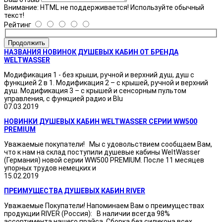
Внимание:
HTML не поддерживается! Используйте обычный
текст!
Рейтинг
Продолжить
НАЗВАНИЯ НОВИНОК ДУШЕВЫХ КАБИН ОТ БРЕНДА
WELTWASSER
Модификация 1 - без крыши, ручной и верхний душ, душ с
функцией 2 в 1. Модификация 2 – с крышей, ручной и верхний
душ. Модификация 3 – с крышей и сенсорным пультом
управления, с функцией радио и Blu
07.03.2019
НОВИНКИ ДУШЕВЫХ КАБИН WELTWASSER СЕРИИ WW500
PREMIUM
Уважаемые покупатели! Мы с удовольствием сообщаем Вам,
что к нам на склад поступили душевые кабины WeltWasser
(Германия) новой серии WW500 PREMIUM. После 11 месяцев
упорных трудов немецких и
15.02.2019
ПРЕИМУЩЕСТВА ДУШЕВЫХ КАБИН RIVER
Уважаемые Покупатели! Напоминаем Вам о преимуществах
продукции RIVER (Россия): В наличии всегда 98%
ассортимента нашего прайса. Сборка без силикона всех