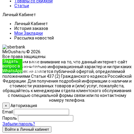
Товары со скидкой
Статьи
Личный Кабинет
Личный Кабинет
История заказов
Мои Закладки
Рассылка новостей
MirDusha.ru © 2026.
Все права защищены.
Задать
+7 (933)
Обращаем ваше внимание на то, что данный интернет-сайт
вопрос в
888-8322
носит исключительно информационный характер и ни при каких
WhatsApp
Позвонить
условиях не является публичной офертой, определяемой
положениями Статьи 437 (2) Гражданского кодекса Российской
Федерации. Для получения подробной информации о наличии и
стоимости указанных товаров и (или) услуг, пожалуйста,
обращайтесь к менеджерам отдела клиентского обслуживания
с помощью специальной формы связи или по контактному
номеру телефона.
Авторизация
×
Email
Пароль
Забыли пароль?
Войти в Личный кабинет