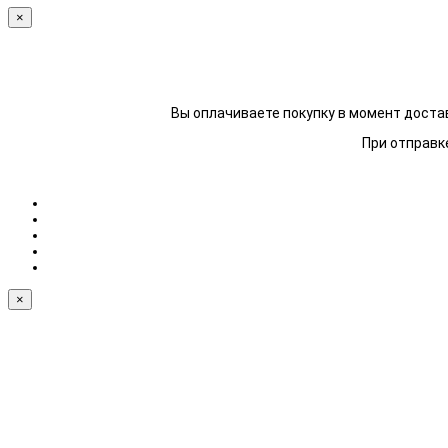
×
Вы оплачиваете покупку в момент достав
При отправке
×