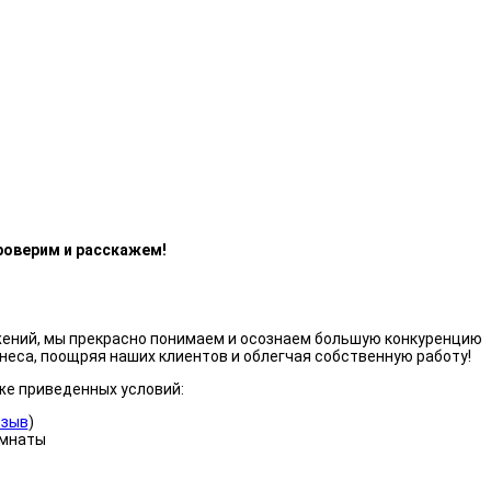
роверим и расскажем!
жений, мы прекрасно понимаем и осознаем большую конкуренцию
неса, поощряя наших клиентов и облегчая собственную работу!
же приведенных условий:
тзыв
)
омнаты