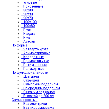
- Угловые
- Пристенные
- 80x80
- 90x90
- 90x70
- 100x100
- 100x80
- River
- Niagara
- Nivis
- Avacan
По форме
- Четверть круга
- Асимметричные
- Квадратные
- Прямоугольные
- Пятиугольные
- Полукруглые
По функциональности
- Для дачи
- С крышей
- С высоким поддоном
- Со средним поддоном
- С низким поддоном
- Высотой до 200 см
Самые простые
- Без электрики
- Без гидромассажа