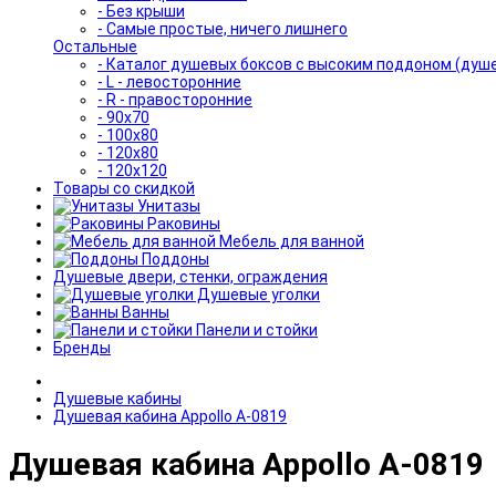
- Без крыши
- Самые простые, ничего лишнего
Остальные
- Каталог душевых боксов с высоким поддоном (душ
- L - левосторонние
- R - правосторонние
- 90x70
- 100x80
- 120x80
- 120x120
Товары со скидкой
Унитазы
Раковины
Мебель для ванной
Поддоны
Душевые двери, стенки, ограждения
Душевые уголки
Ванны
Панели и стойки
Бренды
Душевые кабины
Душевая кабина Appollo A-0819
Душевая кабина Appollo A-0819