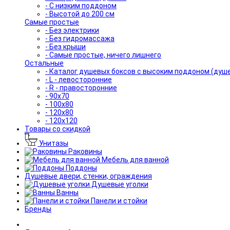
- С низким поддоном
- Высотой до 200 см
Самые простые
- Без электрики
- Без гидромассажа
- Без крыши
- Самые простые, ничего лишнего
Остальные
- Каталог душевых боксов с высоким поддоном (душ
- L - левосторонние
- R - правосторонние
- 90x70
- 100x80
- 120x80
- 120x120
Товары со скидкой
Унитазы
Раковины
Мебель для ванной
Поддоны
Душевые двери, стенки, ограждения
Душевые уголки
Ванны
Панели и стойки
Бренды