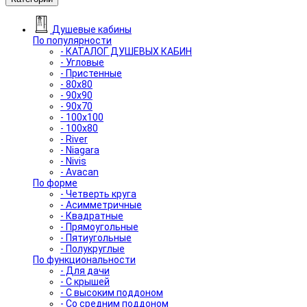
Душевые кабины
По популярности
- КАТАЛОГ ДУШЕВЫХ КАБИН
- Угловые
- Пристенные
- 80x80
- 90x90
- 90x70
- 100x100
- 100x80
- River
- Niagara
- Nivis
- Avacan
По форме
- Четверть круга
- Асимметричные
- Квадратные
- Прямоугольные
- Пятиугольные
- Полукруглые
По функциональности
- Для дачи
- С крышей
- С высоким поддоном
- Со средним поддоном