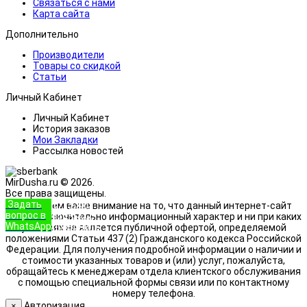
Связаться с нами
Карта сайта
Дополнительно
Производители
Товары со скидкой
Статьи
Личный Кабинет
Личный Кабинет
История заказов
Мои Закладки
Рассылка новостей
MirDusha.ru © 2026.
Все права защищены.
Задать
+7 (933)
Обращаем ваше внимание на то, что данный интернет-сайт
вопрос в
888-8322
носит исключительно информационный характер и ни при каких
WhatsApp
Позвонить
условиях не является публичной офертой, определяемой
положениями Статьи 437 (2) Гражданского кодекса Российской
Федерации. Для получения подробной информации о наличии и
стоимости указанных товаров и (или) услуг, пожалуйста,
обращайтесь к менеджерам отдела клиентского обслуживания
с помощью специальной формы связи или по контактному
номеру телефона.
Авторизация
×