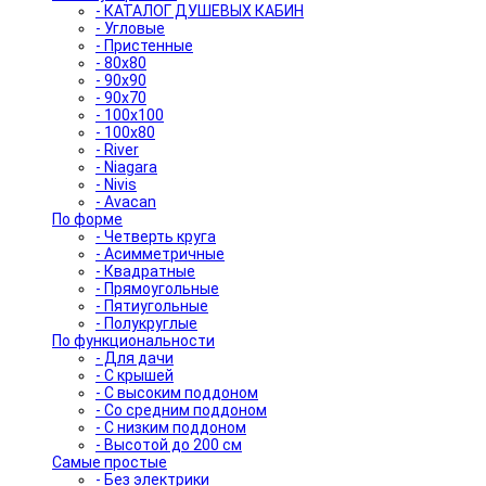
- КАТАЛОГ ДУШЕВЫХ КАБИН
- Угловые
- Пристенные
- 80x80
- 90x90
- 90x70
- 100x100
- 100x80
- River
- Niagara
- Nivis
- Avacan
По форме
- Четверть круга
- Асимметричные
- Квадратные
- Прямоугольные
- Пятиугольные
- Полукруглые
По функциональности
- Для дачи
- С крышей
- С высоким поддоном
- Со средним поддоном
- С низким поддоном
- Высотой до 200 см
Самые простые
- Без электрики