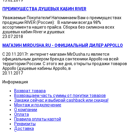
ПРЕИМУЩЕСТВА ДУШЕВЫХ КАБИН RIVER
Уважаемые Покупатели! Напоминаем Вам о преимуществах
продукции RIVER (Россия): В наличии всегда 98%
ассортимента нашего прайса. Сборка без силикона всех
душевых кабин River и душевых
23.07.2018
МАГАЗИН MIRDUSHA.RU - ОФИЦИАЛЬНЫЙ ДИЛЕР APPOLLO
С 20.11.2017г. интернет-магазин MirDusha.ru является
официальным дилером бренда сантехники Appollo на всей
территории России. С этого же дня, открыты продажи товаров
Appollo (душевые кабины Appollo, в
20.11.2017
Информация
Возврат товара
Возвращаем часть суммы от покупки товаров
Закажи сейчас и выбирай cashback или скидка!
Монтаж и подключение
О компании
Оплата
Правила оплаты картой
Реквизиты
Доставка