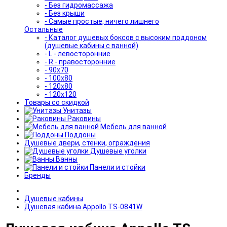
- Без гидромассажа
- Без крыши
- Самые простые, ничего лишнего
Остальные
- Каталог душевых боксов с высоким поддоном
(душевые кабины с ванной)
- L - левосторонние
- R - правосторонние
- 90x70
- 100x80
- 120x80
- 120x120
Товары со скидкой
Унитазы
Раковины
Мебель для ванной
Поддоны
Душевые двери, стенки, ограждения
Душевые уголки
Ванны
Панели и стойки
Бренды
Душевые кабины
Душевая кабина Appollo TS-0841W