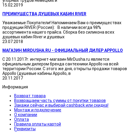
упорных трудов немецких и
15.02.2019
ПРЕИМУЩЕСТВА ДУШЕВЫХ КАБИН RIVER
Уважаемые Покупатели! Напоминаем Вам о преимуществах
продукции RIVER (Россия): В наличии всегда 98%
ассортимента нашего прайса. Сборка без силикона всех
душевых кабин River и душевых
23.07.2018
МАГАЗИН MIRDUSHA.RU - ОФИЦИАЛЬНЫЙ ДИЛЕР APPOLLO
С 20.11.2017г. интернет-магазин MirDusha.ru является
официальным дилером бренда сантехники Appollo на всей
территории России. С этого же дня, открыты продажи товаров
Appollo (душевые кабины Appollo, в
20.11.2017
Информация
Возврат товара
Возвращаем часть суммы от покупки товаров
Закажи сейчас и выбирай cashback или скидка!
Монтаж и подключение
О компании
Оплата
Правила оплаты картой
Реквизиты