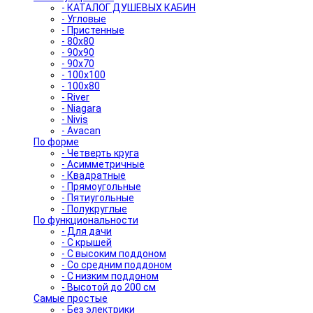
- КАТАЛОГ ДУШЕВЫХ КАБИН
- Угловые
- Пристенные
- 80x80
- 90x90
- 90x70
- 100x100
- 100x80
- River
- Niagara
- Nivis
- Avacan
По форме
- Четверть круга
- Асимметричные
- Квадратные
- Прямоугольные
- Пятиугольные
- Полукруглые
По функциональности
- Для дачи
- С крышей
- С высоким поддоном
- Со средним поддоном
- С низким поддоном
- Высотой до 200 см
Самые простые
- Без электрики