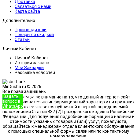
Доставка
Связаться с нами
Карта сайта
Дополнительно
Производители
Товары со скидкой
Статьи
Личный Кабинет
Личный Кабинет
История заказов
Мои Закладки
Рассылка новостей
MirDusha.ru © 2026.
Все права защищены.
Задать
+7 (933)
Обращаем ваше внимание на то, что данный интернет-сайт
вопрос в
888-8322
носит исключительно информационный характер и ни при каких
WhatsApp
Позвонить
условиях не является публичной офертой, определяемой
положениями Статьи 437 (2) Гражданского кодекса Российской
Федерации. Для получения подробной информации о наличии и
стоимости указанных товаров и (или) услуг, пожалуйста,
обращайтесь к менеджерам отдела клиентского обслуживания
с помощью специальной формы связи или по контактному
номеру телефона.