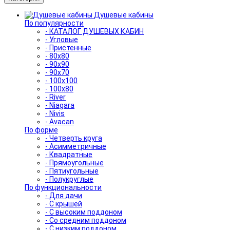
Душевые кабины
По популярности
- КАТАЛОГ ДУШЕВЫХ КАБИН
- Угловые
- Пристенные
- 80x80
- 90x90
- 90x70
- 100x100
- 100x80
- River
- Niagara
- Nivis
- Avacan
По форме
- Четверть круга
- Асимметричные
- Квадратные
- Прямоугольные
- Пятиугольные
- Полукруглые
По функциональности
- Для дачи
- С крышей
- С высоким поддоном
- Со средним поддоном
- С низким поддоном