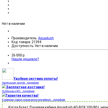
Нет в наличии
Производитель:
Aquadush
Код товара:
21394
Доступность:
Нет в наличии
26 000
р.
Нашли дешевле?
Удобная система оплаты!
Наличными, картой...подробнее
Бесплатная доставка!
По Москве и МО...подробнее
Гарантия качества!
К каждому товару прилагается сертификат...подробнее
Когда будет Душевая кабина Aquadush AD-BOX 100/80 L черн