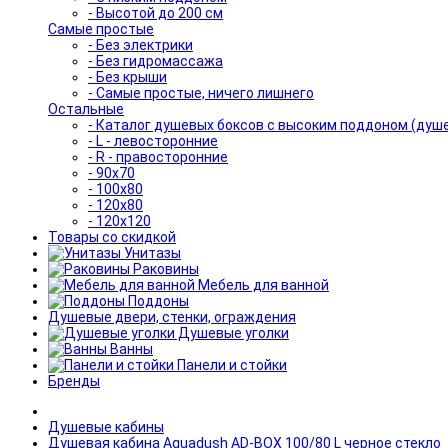
- Высотой до 200 см
Самые простые
- Без электрики
- Без гидромассажа
- Без крыши
- Самые простые, ничего лишнего
Остальные
- Каталог душевых боксов с высоким поддоном (душ
- L - левосторонние
- R - правосторонние
- 90x70
- 100x80
- 120x80
- 120x120
Товары со скидкой
Унитазы
Раковины
Мебель для ванной
Поддоны
Душевые двери, стенки, ограждения
Душевые уголки
Ванны
Панели и стойки
Бренды
Душевые кабины
Душевая кабина Aquadush AD-BOX 100/80 L черное стекло