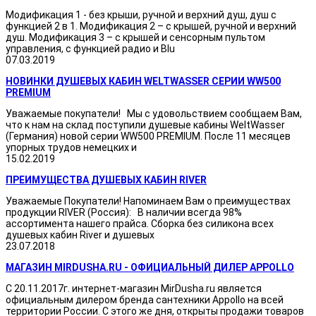
Модификация 1 - без крыши, ручной и верхний душ, душ с
функцией 2 в 1. Модификация 2 – с крышей, ручной и верхний
душ. Модификация 3 – с крышей и сенсорным пультом
управления, с функцией радио и Blu
07.03.2019
НОВИНКИ ДУШЕВЫХ КАБИН WELTWASSER СЕРИИ WW500
PREMIUM
Уважаемые покупатели! Мы с удовольствием сообщаем Вам,
что к нам на склад поступили душевые кабины WeltWasser
(Германия) новой серии WW500 PREMIUM. После 11 месяцев
упорных трудов немецких и
15.02.2019
ПРЕИМУЩЕСТВА ДУШЕВЫХ КАБИН RIVER
Уважаемые Покупатели! Напоминаем Вам о преимуществах
продукции RIVER (Россия): В наличии всегда 98%
ассортимента нашего прайса. Сборка без силикона всех
душевых кабин River и душевых
23.07.2018
МАГАЗИН MIRDUSHA.RU - ОФИЦИАЛЬНЫЙ ДИЛЕР APPOLLO
С 20.11.2017г. интернет-магазин MirDusha.ru является
официальным дилером бренда сантехники Appollo на всей
территории России. С этого же дня, открыты продажи товаров