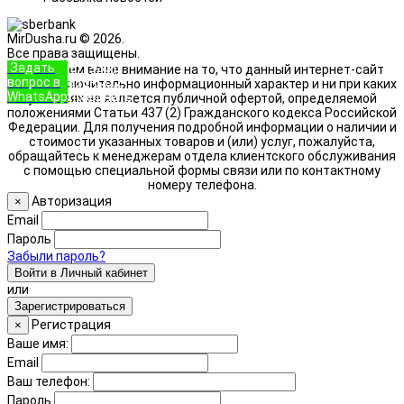
MirDusha.ru © 2026.
Все права защищены.
Задать
+7 (933)
Обращаем ваше внимание на то, что данный интернет-сайт
вопрос в
888-8322
носит исключительно информационный характер и ни при каких
WhatsApp
Позвонить
условиях не является публичной офертой, определяемой
положениями Статьи 437 (2) Гражданского кодекса Российской
Федерации. Для получения подробной информации о наличии и
стоимости указанных товаров и (или) услуг, пожалуйста,
обращайтесь к менеджерам отдела клиентского обслуживания
с помощью специальной формы связи или по контактному
номеру телефона.
Авторизация
×
Email
Пароль
Забыли пароль?
Войти в Личный кабинет
или
Зарегистрироваться
Регистрация
×
Ваше имя:
Email
Ваш телефон:
Пароль