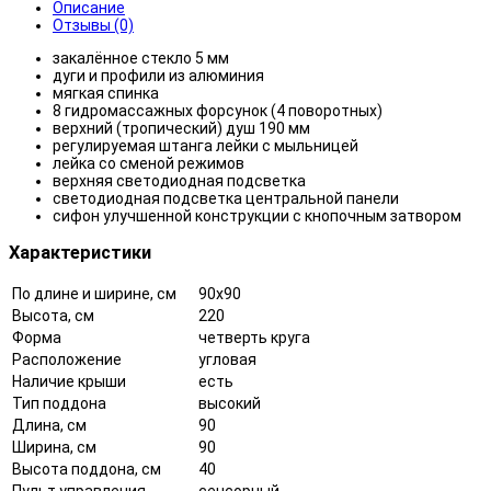
Описание
Отзывы (0)
закалённое стекло 5 мм
дуги и профили из алюминия
мягкая спинка
8 гидромассажных форсунок (4 поворотных)
верхний (тропический) душ 190 мм
регулируемая штанга лейки с мыльницей
лейка со сменой режимов
верхняя светодиодная подсветка
светодиодная подсветка центральной панели
сифон улучшенной конструкции с кнопочным затвором
Характеристики
По длине и ширине, см
90x90
Высота, см
220
Форма
четверть круга
Расположение
угловая
Наличие крыши
есть
Тип поддона
высокий
Длина, см
90
Ширина, см
90
Высота поддона, см
40
Пульт управления
сенсорный