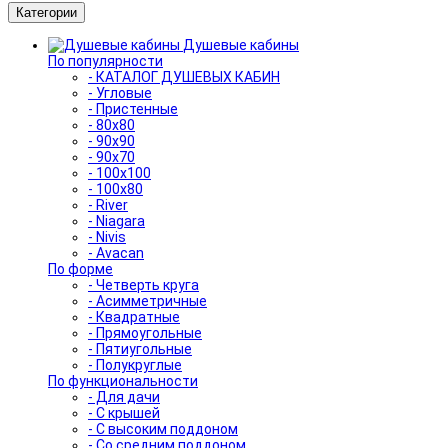
Категории
Душевые кабины
По популярности
- КАТАЛОГ ДУШЕВЫХ КАБИН
- Угловые
- Пристенные
- 80x80
- 90x90
- 90x70
- 100x100
- 100x80
- River
- Niagara
- Nivis
- Avacan
По форме
- Четверть круга
- Асимметричные
- Квадратные
- Прямоугольные
- Пятиугольные
- Полукруглые
По функциональности
- Для дачи
- С крышей
- С высоким поддоном
- Со средним поддоном