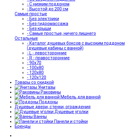
- С низким поддоном
- Высотой до 200 см
Самые простые
- Без электрики
- Без гидромассажа
- Без крыши
- Самые простые, ничего лишнего
Остальные
- Каталог душевых боксов с высоким поддоном
(душевые кабины с ванной)
- L - левосторонние
- R - правосторонние
- 90x70
- 100x80
- 120x80
- 120x120
Товары со скидкой
Унитазы
Раковины
Мебель для ванной
Поддоны
Душевые двери, стенки, ограждения
Душевые уголки
Ванны
Панели и стойки
Бренды