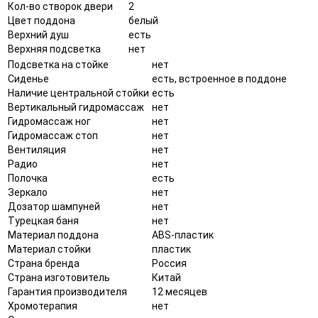
Кол-во створок двери
2
Цвет поддона
белый
Верхний душ
есть
Верхняя подсветка
нет
Подсветка на стойке
нет
Сиденье
есть, встроенное в поддоне
Наличие центральной стойки
есть
Вертикальный гидромассаж
нет
Гидромассаж ног
нет
Гидромассаж стоп
нет
Вентиляция
нет
Радио
нет
Полочка
есть
Зеркало
нет
Дозатор шампуней
нет
Турецкая баня
нет
Материал поддона
ABS-пластик
Материал стойки
пластик
Страна бренда
Россия
Страна изготовитель
Китай
Гарантия производителя
12 месяцев
Хромотерапия
нет