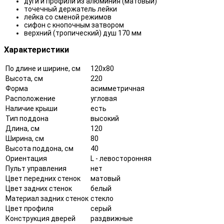
дуги и профили из алюминия (матовый)
точечный держатель лейки
лейка со сменой режимов
сифон с кнопочным затвором
верхний (тропический) душ 170 мм
Характеристики
По длине и ширине, см
120x80
Высота, см
220
Форма
асимметричная
Расположение
угловая
Наличие крыши
есть
Тип поддона
высокий
Длина, см
120
Ширина, см
80
Высота поддона, см
40
Ориентация
L - левосторонняя
Пульт управления
нет
Цвет передних стенок
матовый
Цвет задних стенок
белый
Материал задних стенок
стекло
Цвет профиля
серый
Конструкция дверей
раздвижные