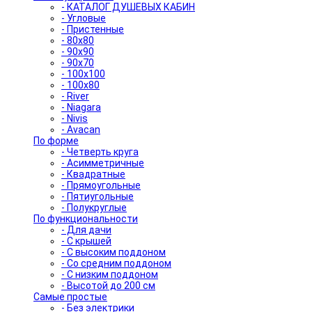
- КАТАЛОГ ДУШЕВЫХ КАБИН
- Угловые
- Пристенные
- 80x80
- 90x90
- 90x70
- 100x100
- 100x80
- River
- Niagara
- Nivis
- Avacan
По форме
- Четверть круга
- Асимметричные
- Квадратные
- Прямоугольные
- Пятиугольные
- Полукруглые
По функциональности
- Для дачи
- С крышей
- С высоким поддоном
- Со средним поддоном
- С низким поддоном
- Высотой до 200 см
Самые простые
- Без электрики