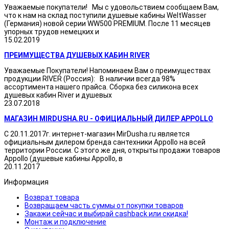
Уважаемые покупатели! Мы с удовольствием сообщаем Вам,
что к нам на склад поступили душевые кабины WeltWasser
(Германия) новой серии WW500 PREMIUM. После 11 месяцев
упорных трудов немецких и
15.02.2019
ПРЕИМУЩЕСТВА ДУШЕВЫХ КАБИН RIVER
Уважаемые Покупатели! Напоминаем Вам о преимуществах
продукции RIVER (Россия): В наличии всегда 98%
ассортимента нашего прайса. Сборка без силикона всех
душевых кабин River и душевых
23.07.2018
МАГАЗИН MIRDUSHA.RU - ОФИЦИАЛЬНЫЙ ДИЛЕР APPOLLO
С 20.11.2017г. интернет-магазин MirDusha.ru является
официальным дилером бренда сантехники Appollo на всей
территории России. С этого же дня, открыты продажи товаров
Appollo (душевые кабины Appollo, в
20.11.2017
Информация
Возврат товара
Возвращаем часть суммы от покупки товаров
Закажи сейчас и выбирай cashback или скидка!
Монтаж и подключение