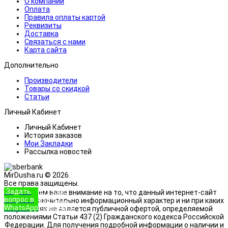
О компании
Оплата
Правила оплаты картой
Реквизиты
Доставка
Связаться с нами
Карта сайта
Дополнительно
Производители
Товары со скидкой
Статьи
Личный Кабинет
Личный Кабинет
История заказов
Мои Закладки
Рассылка новостей
MirDusha.ru © 2026.
Все права защищены.
Задать
+7 (933)
Обращаем ваше внимание на то, что данный интернет-сайт
вопрос в
888-8322
носит исключительно информационный характер и ни при каких
WhatsApp
Позвонить
условиях не является публичной офертой, определяемой
положениями Статьи 437 (2) Гражданского кодекса Российской
Федерации. Для получения подробной информации о наличии и