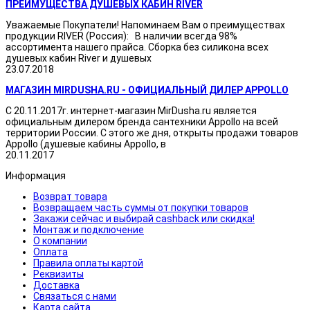
ПРЕИМУЩЕСТВА ДУШЕВЫХ КАБИН RIVER
Уважаемые Покупатели! Напоминаем Вам о преимуществах
продукции RIVER (Россия): В наличии всегда 98%
ассортимента нашего прайса. Сборка без силикона всех
душевых кабин River и душевых
23.07.2018
МАГАЗИН MIRDUSHA.RU - ОФИЦИАЛЬНЫЙ ДИЛЕР APPOLLO
С 20.11.2017г. интернет-магазин MirDusha.ru является
официальным дилером бренда сантехники Appollo на всей
территории России. С этого же дня, открыты продажи товаров
Appollo (душевые кабины Appollo, в
20.11.2017
Информация
Возврат товара
Возвращаем часть суммы от покупки товаров
Закажи сейчас и выбирай cashback или скидка!
Монтаж и подключение
О компании
Оплата
Правила оплаты картой
Реквизиты
Доставка
Связаться с нами
Карта сайта