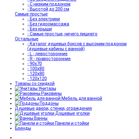
- С низким поддоном
- Высотой до 200 см
Самые простые
- Без электрики
- Без гидромассажа
- Без крыши
- Самые простые, ничего лишнего
Остальные
- Каталог душевых боксов с высоким поддоном
(душевые кабины с ванной)
- L - левосторонние
- R - правосторонние
- 90x70
- 100x80
- 120x80
- 120x120
Товары со скидкой
Унитазы
Раковины
Мебель для ванной
Поддоны
Душевые двери, стенки, ограждения
Душевые уголки
Ванны
Панели и стойки
Бренды