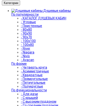
Категории
Душевые кабины
По популярности
- КАТАЛОГ ДУШЕВЫХ КАБИН
- Угловые
- Пристенные
- 80x80
- 90x90
- 90x70
- 100x100
- 100x80
- River
- Niagara
- Nivis
- Avacan
По форме
- Четверть круга
- Асимметричные
- Квадратные
- Прямоугольные
- Пятиугольные
- Полукруглые
По функциональности
- Для дачи
- С крышей
- С высоким поддоном
- Со средним поддоном