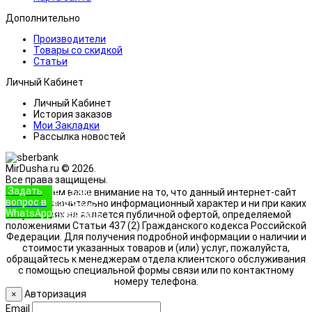
Дополнительно
Производители
Товары со скидкой
Статьи
Личный Кабинет
Личный Кабинет
История заказов
Мои Закладки
Рассылка новостей
MirDusha.ru © 2026.
Все права защищены.
Задать
+7 (933)
Обращаем ваше внимание на то, что данный интернет-сайт
вопрос в
888-8322
носит исключительно информационный характер и ни при каких
WhatsApp
Позвонить
условиях не является публичной офертой, определяемой
положениями Статьи 437 (2) Гражданского кодекса Российской
Федерации. Для получения подробной информации о наличии и
стоимости указанных товаров и (или) услуг, пожалуйста,
обращайтесь к менеджерам отдела клиентского обслуживания
с помощью специальной формы связи или по контактному
номеру телефона.
Авторизация
×
Email