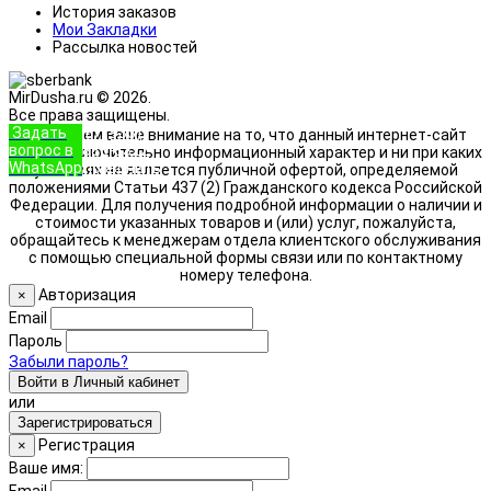
История заказов
Мои Закладки
Рассылка новостей
MirDusha.ru © 2026.
Все права защищены.
Задать
+7 (933)
Обращаем ваше внимание на то, что данный интернет-сайт
вопрос в
888-8322
носит исключительно информационный характер и ни при каких
WhatsApp
Позвонить
условиях не является публичной офертой, определяемой
положениями Статьи 437 (2) Гражданского кодекса Российской
Федерации. Для получения подробной информации о наличии и
стоимости указанных товаров и (или) услуг, пожалуйста,
обращайтесь к менеджерам отдела клиентского обслуживания
с помощью специальной формы связи или по контактному
номеру телефона.
Авторизация
×
Email
Пароль
Забыли пароль?
Войти в Личный кабинет
или
Зарегистрироваться
Регистрация
×
Ваше имя: