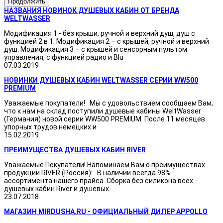
Продолжить
НАЗВАНИЯ НОВИНОК ДУШЕВЫХ КАБИН ОТ БРЕНДА
WELTWASSER
Модификация 1 - без крыши, ручной и верхний душ, душ с
функцией 2 в 1. Модификация 2 – с крышей, ручной и верхний
душ. Модификация 3 – с крышей и сенсорным пультом
управления, с функцией радио и Blu
07.03.2019
НОВИНКИ ДУШЕВЫХ КАБИН WELTWASSER СЕРИИ WW500
PREMIUM
Уважаемые покупатели! Мы с удовольствием сообщаем Вам,
что к нам на склад поступили душевые кабины WeltWasser
(Германия) новой серии WW500 PREMIUM. После 11 месяцев
упорных трудов немецких и
15.02.2019
ПРЕИМУЩЕСТВА ДУШЕВЫХ КАБИН RIVER
Уважаемые Покупатели! Напоминаем Вам о преимуществах
продукции RIVER (Россия): В наличии всегда 98%
ассортимента нашего прайса. Сборка без силикона всех
душевых кабин River и душевых
23.07.2018
МАГАЗИН MIRDUSHA.RU - ОФИЦИАЛЬНЫЙ ДИЛЕР APPOLLO