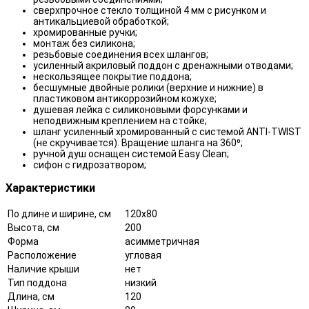
сверхпрочное стекло толщиной 4 мм с рисунком и
антикальциевой обработкой;
хромированные ручки;
монтаж без силикона;
резьбовые соединения всех шлангов;
усиленный акриловый поддон с дренажными отводами;
нескользящее покрытие поддона;
бесшумные двойные ролики (верхние и нижние) в
пластиковом антикоррозийном кожухе;
душевая лейка с силиконовыми форсунками и
неподвижным креплением на стойке;
шланг усиленный хромированный с системой ANTI-TWIST
(не скручивается). Вращение шланга на 360⁰;
ручной душ оснащен системой Easy Clean;
сифон с гидрозатвором;
Характеристики
По длине и ширине, см
120x80
Высота, см
200
Форма
асимметричная
Расположение
угловая
Наличие крыши
нет
Тип поддона
низкий
Длина, см
120