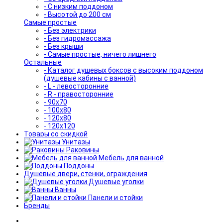
- С низким поддоном
- Высотой до 200 см
Самые простые
- Без электрики
- Без гидромассажа
- Без крыши
- Самые простые, ничего лишнего
Остальные
- Каталог душевых боксов с высоким поддоном
(душевые кабины с ванной)
- L - левосторонние
- R - правосторонние
- 90x70
- 100x80
- 120x80
- 120x120
Товары со скидкой
Унитазы
Раковины
Мебель для ванной
Поддоны
Душевые двери, стенки, ограждения
Душевые уголки
Ванны
Панели и стойки
Бренды