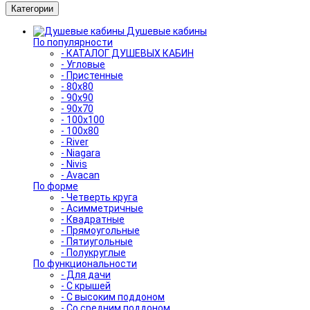
Категории
Душевые кабины
По популярности
- КАТАЛОГ ДУШЕВЫХ КАБИН
- Угловые
- Пристенные
- 80x80
- 90x90
- 90x70
- 100x100
- 100x80
- River
- Niagara
- Nivis
- Avacan
По форме
- Четверть круга
- Асимметричные
- Квадратные
- Прямоугольные
- Пятиугольные
- Полукруглые
По функциональности
- Для дачи
- С крышей
- С высоким поддоном
- Со средним поддоном