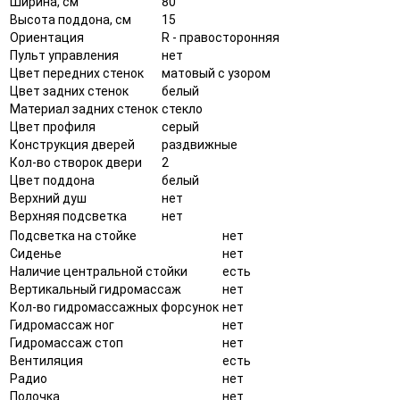
Ширина, см
80
Высота поддона, см
15
Ориентация
R - правосторонняя
Пульт управления
нет
Цвет передних стенок
матовый с узором
Цвет задних стенок
белый
Материал задних стенок
стекло
Цвет профиля
серый
Конструкция дверей
раздвижные
Кол-во створок двери
2
Цвет поддона
белый
Верхний душ
нет
Верхняя подсветка
нет
Подсветка на стойке
нет
Сиденье
нет
Наличие центральной стойки
есть
Вертикальный гидромассаж
нет
Кол-во гидромассажных форсунок
нет
Гидромассаж ног
нет
Гидромассаж стоп
нет
Вентиляция
есть
Радио
нет
Полочка
нет