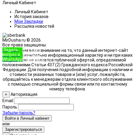
Личный Кабинет
Личный Кабинет
История заказов
Мои Закладки
Рассылка новостей
MirDusha.ru © 2026.
Все права защищены.
Задать
+7 (933)
Обращаем ваше внимание на то, что данный интернет-сайт
вопрос в
888-8322
носит исключительно информационный характер и ни при каких
WhatsApp
Позвонить
условиях не является публичной офертой, определяемой
положениями Статьи 437 (2) Гражданского кодекса Российской
Федерации. Для получения подробной информации о наличии и
стоимости указанных товаров и (или) услуг, пожалуйста,
обращайтесь к менеджерам отдела клиентского обслуживания
с помощью специальной формы связи или по контактному
номеру телефона.
Авторизация
×
Email
Пароль
Забыли пароль?
Войти в Личный кабинет
или
Зарегистрироваться