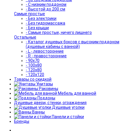
- С низким поддоном
- Высотой до 200 см
Самые простые
- Без электрики
- Без гидромассажа
- Без крыши
- Самые простые, ничего лишнего
Остальные
- Каталог душевых боксов с высоким поддоном
(душевые кабины с ванной)
- L - левосторонние
- R - правосторонние
- 90x70
- 100x80
- 120x80
- 120x120
Товары со скидкой
Унитазы
Раковины
Мебель для ванной
Поддоны
Душевые двери, стенки, ограждения
Душевые уголки
Ванны
Панели и стойки
Бренды