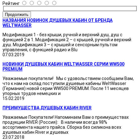
Рейтинг
Продолжить
НАЗВАНИЯ НОВИНОК ДУШЕВЫХ КАБИН ОТ БРЕНДА
WELTWASSER
Модификация 1 - без крыши, ручной и верхний душ, душ с
функцией 2 в 1. Модификация 2 – с крышей, ручной и верхний
душ. Модификация 3 – с крышей и сенсорным пультом
управления, с функцией радио и Blu
07.03.2019
НОВИНКИ ДУШЕВЫХ КАБИН WELTWASSER СЕРИИ WW500
PREMIUM
Уважаемые покупатели! Мы с удовольствием сообщаем Вам,
что к нам на склад поступили душевые кабины WeltWasser
(Германия) новой серии WW500 PREMIUM. После 11 месяцев
упорных трудов немецких и
15.02.2019
ПРЕИМУЩЕСТВА ДУШЕВЫХ КАБИН RIVER
Уважаемые Покупатели! Напоминаем Вам о преимуществах
продукции RIVER (Россия): В наличии всегда 98%
ассортимента нашего прайса. Сборка без силикона всех
душевых кабин River и душевых
23.07.2018