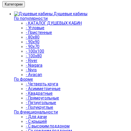
Категории
Душевые кабины
По популярности
- КАТАЛОГ ДУШЕВЫХ КАБИН
- Угловые
- Пристенные
- 80x80
- 90x90
- 90x70
- 100x100
- 100x80
- River
- Niagara
- Nivis
- Avacan
По форме
- Четверть круга
- Асимметричные
- Квадратные
- Прямоугольные
- Пятиугольные
- Полукруглые
По функциональности
- Для дачи
- С крышей
- С высоким поддоном
- Со средним поддоном