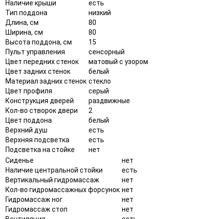
Наличие крыши
есть
Тип поддона
низкий
Длина, см
80
Ширина, см
80
Высота поддона, см
15
Пульт управления
сенсорный
Цвет передних стенок
матовый с узором
Цвет задних стенок
белый
Материал задних стенок
стекло
Цвет профиля
серый
Конструкция дверей
раздвижные
Кол-во створок двери
2
Цвет поддона
белый
Верхний душ
есть
Верхняя подсветка
есть
Подсветка на стойке
нет
Сиденье
нет
Наличие центральной стойки
есть
Вертикальный гидромассаж
нет
Кол-во гидромассажных форсунок
нет
Гидромассаж ног
нет
Гидромассаж стоп
нет
Вентиляция
есть