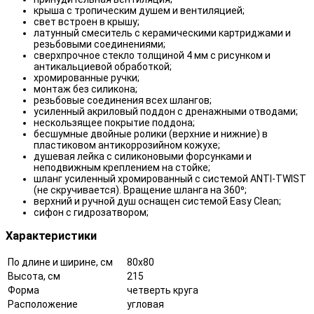
крыша с тропическим душем и вентиляцией;
свет встроен в крышу;
латунный смеситель с керамическими картриджами и
резьбовыми соединениями;
сверхпрочное стекло толщиной 4 мм с рисунком и
антикальциевой обработкой;
хромированные ручки;
монтаж без силикона;
резьбовые соединения всех шлангов;
усиленный акриловый поддон с дренажными отводами;
нескользящее покрытие поддона;
бесшумные двойные ролики (верхние и нижние) в
пластиковом антикоррозийном кожухе;
душевая лейка с силиконовыми форсунками и
неподвижным креплением на стойке;
шланг усиленный хромированный с системой ANTI-TWIST
(не скручивается). Вращение шланга на 360⁰;
верхний и ручной душ оснащен системой Easy Clean;
сифон с гидрозатвором;
Характеристики
По длине и ширине, см
80x80
Высота, см
215
Форма
четверть круга
Расположение
угловая