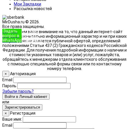
Мои Закладки
Рассылка новостей
MirDusha.ru © 2026.
Все права защищены.
Задать
+7 (933)
Обращаем ваше внимание на то, что данный интернет-сайт
вопрос в
888-8322
носит исключительно информационный характер и ни при каких
WhatsApp
Позвонить
условиях не является публичной офертой, определяемой
положениями Статьи 437 (2) Гражданского кодекса Российской
Федерации. Для получения подробной информации о наличии и
стоимости указанных товаров и (или) услуг, пожалуйста,
обращайтесь к менеджерам отдела клиентского обслуживания
с помощью специальной формы связи или по контактному
номеру телефона.
Авторизация
×
Email
Пароль
Забыли пароль?
Войти в Личный кабинет
или
Зарегистрироваться
Регистрация
×
Ваше имя:
Email