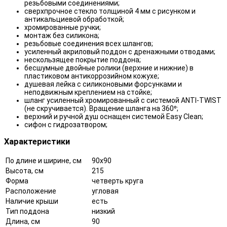
резьбовыми соединениями;
сверхпрочное стекло толщиной 4 мм с рисунком и
антикальциевой обработкой;
хромированные ручки;
монтаж без силикона;
резьбовые соединения всех шлангов;
усиленный акриловый поддон с дренажными отводами;
нескользящее покрытие поддона;
бесшумные двойные ролики (верхние и нижние) в
пластиковом антикоррозийном кожухе;
душевая лейка с силиконовыми форсунками и
неподвижным креплением на стойке;
шланг усиленный хромированный с системой ANTI-TWIST
(не скручивается). Вращение шланга на 360⁰;
верхний и ручной душ оснащен системой Easy Clean;
сифон с гидрозатвором;
Характеристики
По длине и ширине, см
90x90
Высота, см
215
Форма
четверть круга
Расположение
угловая
Наличие крыши
есть
Тип поддона
низкий
Длина, см
90