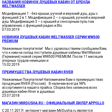
НАЗВАНИЯ НОВИНОК ДУШЕВЫХ КАБИН ОТ БРЕНДА
WELTWASSER
Модификация 1 - без крыши, ручной и верхний душ, душ с
функцией 2 в 1. Модификация 2 – с крышей, ручной и верхний
душ. Модификация 3 – с крышей и сенсорным пультом
управления, с функцией радио и Blu
07.03.2019
НОВИНКИ ДУШЕВЫХ КАБИН WELTWASSER СЕРИИ WW500
PREMIUM
Уважаемые покупатели! Мы с удовольствием сообщаем Вам,
что к нам на склад поступили душевые кабины WeltWasser
(Германия) новой серии WW500 PREMIUM. После 11 месяцев
упорных трудов немецких и
15.02.2019
ПРЕИМУЩЕСТВА ДУШЕВЫХ КАБИН RIVER
Уважаемые Покупатели! Напоминаем Вам о преимуществах
продукции RIVER (Россия): В наличии всегда 98%
ассортимента нашего прайса. Сборка без силикона всех
душевых кабин River и душевых
23.07.2018
МАГАЗИН MIRDUSHA.RU - ОФИЦИАЛЬНЫЙ ДИЛЕР APPOLLO
С 20.11.2017г. интернет-магазин MirDusha.ru является