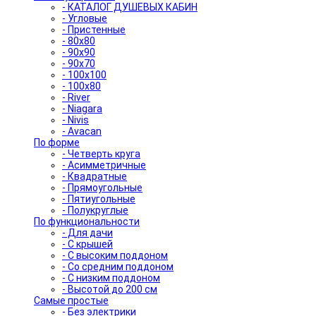
- КАТАЛОГ ДУШЕВЫХ КАБИН
- Угловые
- Пристенные
- 80x80
- 90x90
- 90x70
- 100x100
- 100x80
- River
- Niagara
- Nivis
- Avacan
По форме
- Четверть круга
- Асимметричные
- Квадратные
- Прямоугольные
- Пятиугольные
- Полукруглые
По функциональности
- Для дачи
- С крышей
- С высоким поддоном
- Со средним поддоном
- С низким поддоном
- Высотой до 200 см
Самые простые
- Без электрики