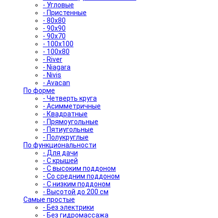
- Угловые
- Пристенные
- 80x80
- 90x90
- 90x70
- 100x100
- 100x80
- River
- Niagara
- Nivis
- Avacan
По форме
- Четверть круга
- Асимметричные
- Квадратные
- Прямоугольные
- Пятиугольные
- Полукруглые
По функциональности
- Для дачи
- С крышей
- С высоким поддоном
- Со средним поддоном
- С низким поддоном
- Высотой до 200 см
Самые простые
- Без электрики
- Без гидромассажа