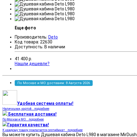
Еще фото
Производитель:
Deto
Код товара:
22630
Доступность:
В наличии
41 400
р.
Нашли дешевле?
По Москве и МО доставим: 8 Августа 2026
Удобная система оплаты!
Наличными, картой...подробнее
Бесплатная доставка!
По Москве и МО...подробнее
Гарантия качества!
К каждому товару прилагается сертификат...подробнее
Вы можете купить Душевая кабина Deto L980 в магазине MirDusha