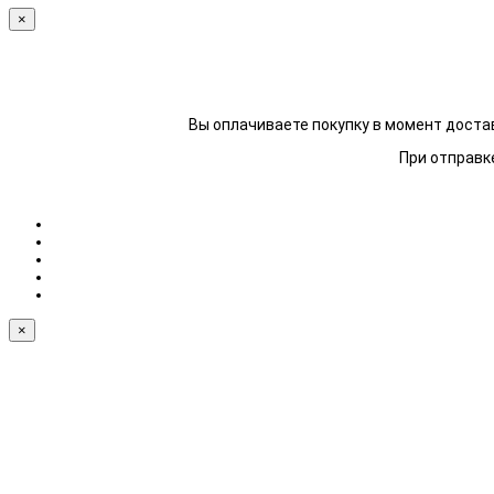
×
Вы оплачиваете покупку в момент достав
При отправке
×