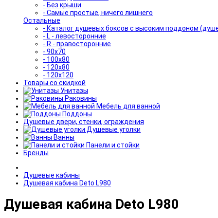
- Без крыши
- Самые простые, ничего лишнего
Остальные
- Каталог душевых боксов с высоким поддоном (душ
- L - левосторонние
- R - правосторонние
- 90x70
- 100x80
- 120x80
- 120x120
Товары со скидкой
Унитазы
Раковины
Мебель для ванной
Поддоны
Душевые двери, стенки, ограждения
Душевые уголки
Ванны
Панели и стойки
Бренды
Душевые кабины
Душевая кабина Deto L980
Душевая кабина Deto L980