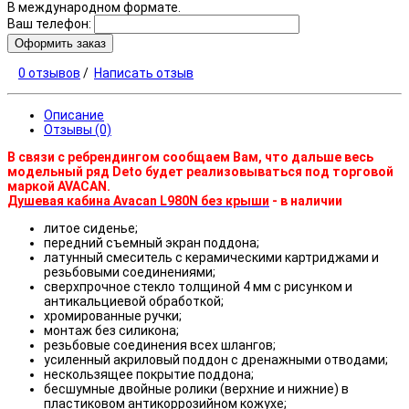
В международном формате.
Ваш телефон:
Оформить заказ
0 отзывов
/
Написать отзыв
Описание
Отзывы (0)
В связи с ребрендингом сообщаем Вам, что дальше весь
модельный ряд Deto будет реализовываться под торговой
маркой AVACAN.
Душевая кабина Avacan L980N без крыши
- в наличии
литое сиденье;
передний съемный экран поддона;
латунный смеситель с керамическими картриджами и
резьбовыми соединениями;
сверхпрочное стекло толщиной 4 мм с рисунком и
антикальциевой обработкой;
хромированные ручки;
монтаж без силикона;
резьбовые соединения всех шлангов;
усиленный акриловый поддон с дренажными отводами;
нескользящее покрытие поддона;
бесшумные двойные ролики (верхние и нижние) в
пластиковом антикоррозийном кожухе;