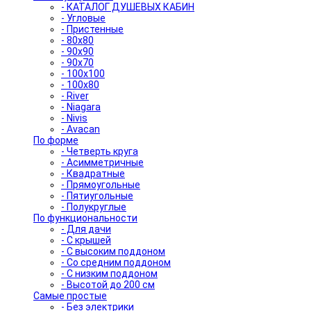
- КАТАЛОГ ДУШЕВЫХ КАБИН
- Угловые
- Пристенные
- 80x80
- 90x90
- 90x70
- 100x100
- 100x80
- River
- Niagara
- Nivis
- Avacan
По форме
- Четверть круга
- Асимметричные
- Квадратные
- Прямоугольные
- Пятиугольные
- Полукруглые
По функциональности
- Для дачи
- С крышей
- С высоким поддоном
- Со средним поддоном
- С низким поддоном
- Высотой до 200 см
Самые простые
- Без электрики