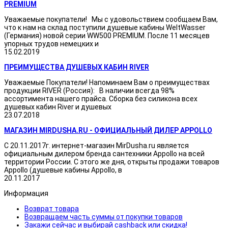
PREMIUM
Уважаемые покупатели! Мы с удовольствием сообщаем Вам,
что к нам на склад поступили душевые кабины WeltWasser
(Германия) новой серии WW500 PREMIUM. После 11 месяцев
упорных трудов немецких и
15.02.2019
ПРЕИМУЩЕСТВА ДУШЕВЫХ КАБИН RIVER
Уважаемые Покупатели! Напоминаем Вам о преимуществах
продукции RIVER (Россия): В наличии всегда 98%
ассортимента нашего прайса. Сборка без силикона всех
душевых кабин River и душевых
23.07.2018
МАГАЗИН MIRDUSHA.RU - ОФИЦИАЛЬНЫЙ ДИЛЕР APPOLLO
С 20.11.2017г. интернет-магазин MirDusha.ru является
официальным дилером бренда сантехники Appollo на всей
территории России. С этого же дня, открыты продажи товаров
Appollo (душевые кабины Appollo, в
20.11.2017
Информация
Возврат товара
Возвращаем часть суммы от покупки товаров
Закажи сейчас и выбирай cashback или скидка!