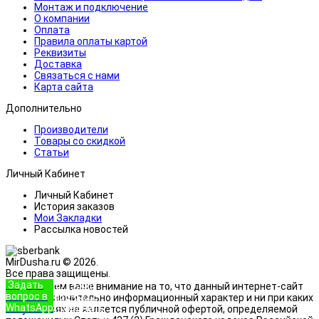
Монтаж и подключение
О компании
Оплата
Правила оплаты картой
Реквизиты
Доставка
Связаться с нами
Карта сайта
Дополнительно
Производители
Товары со скидкой
Статьи
Личный Кабинет
Личный Кабинет
История заказов
Мои Закладки
Рассылка новостей
MirDusha.ru © 2026.
Все права защищены.
Задать
+7 (933)
Обращаем ваше внимание на то, что данный интернет-сайт
вопрос в
888-8322
носит исключительно информационный характер и ни при каких
WhatsApp
Позвонить
условиях не является публичной офертой, определяемой