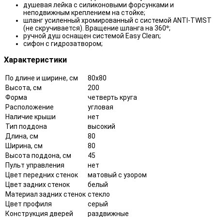
душевая лейка с силиконовыми форсунками и
неподвижным креплением на стойке;
шланг усиленный хромированный с системой ANTI-TWIST
(не скручивается). Вращение шланга на 360⁰;
ручной душ оснащен системой Easy Clean;
сифон с гидрозатвором;
Характеристики
По длине и ширине, см
80x80
Высота, см
200
Форма
четверть круга
Расположение
угловая
Наличие крыши
нет
Тип поддона
высокий
Длина, см
80
Ширина, см
80
Высота поддона, см
45
Пульт управления
нет
Цвет передних стенок
матовый с узором
Цвет задних стенок
белый
Материал задних стенок
стекло
Цвет профиля
серый
Конструкция дверей
раздвижные