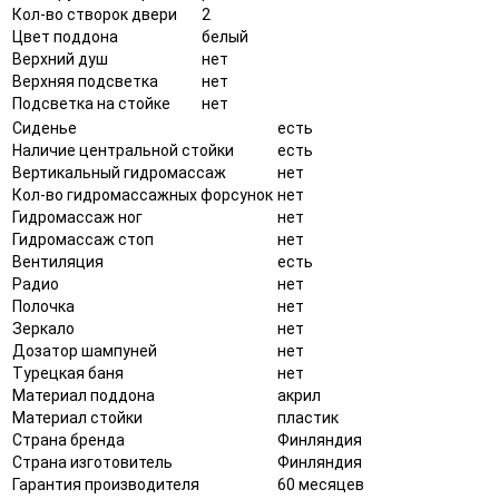
Кол-во створок двери
2
Цвет поддона
белый
Верхний душ
нет
Верхняя подсветка
нет
Подсветка на стойке
нет
Сиденье
есть
Наличие центральной стойки
есть
Вертикальный гидромассаж
нет
Кол-во гидромассажных форсунок
нет
Гидромассаж ног
нет
Гидромассаж стоп
нет
Вентиляция
есть
Радио
нет
Полочка
нет
Зеркало
нет
Дозатор шампуней
нет
Турецкая баня
нет
Материал поддона
акрил
Материал стойки
пластик
Страна бренда
Финляндия
Страна изготовитель
Финляндия
Гарантия производителя
60 месяцев