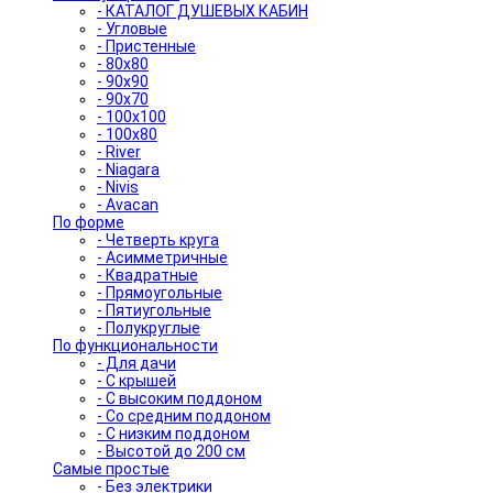
- КАТАЛОГ ДУШЕВЫХ КАБИН
- Угловые
- Пристенные
- 80x80
- 90x90
- 90x70
- 100x100
- 100x80
- River
- Niagara
- Nivis
- Avacan
По форме
- Четверть круга
- Асимметричные
- Квадратные
- Прямоугольные
- Пятиугольные
- Полукруглые
По функциональности
- Для дачи
- С крышей
- С высоким поддоном
- Со средним поддоном
- С низким поддоном
- Высотой до 200 см
Самые простые
- Без электрики