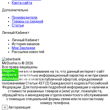
Карта сайта
Дополнительно
Производители
Товары со скидкой
Статьи
Личный Кабинет
Личный Кабинет
История заказов
Мои Закладки
Рассылка новостей
MirDusha.ru © 2026.
Все права защищены.
Задать
+7 (933)
Обращаем ваше внимание на то, что данный интернет-сайт
вопрос в
888-8322
носит исключительно информационный характер и ни при каких
WhatsApp
Позвонить
условиях не является публичной офертой, определяемой
положениями Статьи 437 (2) Гражданского кодекса Российской
Федерации. Для получения подробной информации о наличии и
стоимости указанных товаров и (или) услуг, пожалуйста,
обращайтесь к менеджерам отдела клиентского обслуживания
с помощью специальной формы связи или по контактному
номеру телефона.
Авторизация
×