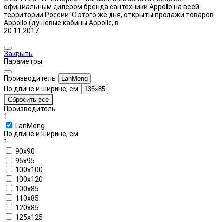
официальным дилером бренда сантехники Appollo на всей
территории России. С этого же дня, открыты продажи товаров
Appollo (душевые кабины Appollo, в
20.11.2017
Закрыть
Параметры
Производитель:
LanMeng
По длине и ширине, см:
135x85
Сбросить все
Производитель
1
LanMeng
По длине и ширине, см
1
90x90
95x95
100x100
100x120
100x85
110x85
120x85
125x125