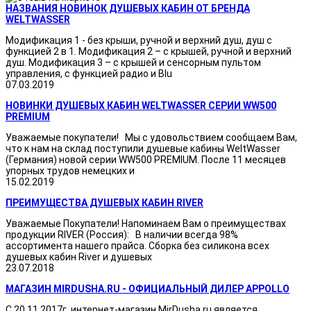
НАЗВАНИЯ НОВИНОК ДУШЕВЫХ КАБИН ОТ БРЕНДА
WELTWASSER
Модификация 1 - без крыши, ручной и верхний душ, душ с
функцией 2 в 1. Модификация 2 – с крышей, ручной и верхний
душ. Модификация 3 – с крышей и сенсорным пультом
управления, с функцией радио и Blu
07.03.2019
НОВИНКИ ДУШЕВЫХ КАБИН WELTWASSER СЕРИИ WW500
PREMIUM
Уважаемые покупатели! Мы с удовольствием сообщаем Вам,
что к нам на склад поступили душевые кабины WeltWasser
(Германия) новой серии WW500 PREMIUM. После 11 месяцев
упорных трудов немецких и
15.02.2019
ПРЕИМУЩЕСТВА ДУШЕВЫХ КАБИН RIVER
Уважаемые Покупатели! Напоминаем Вам о преимуществах
продукции RIVER (Россия): В наличии всегда 98%
ассортимента нашего прайса. Сборка без силикона всех
душевых кабин River и душевых
23.07.2018
МАГАЗИН MIRDUSHA.RU - ОФИЦИАЛЬНЫЙ ДИЛЕР APPOLLO
С 20.11.2017г. интернет-магазин MirDusha.ru является