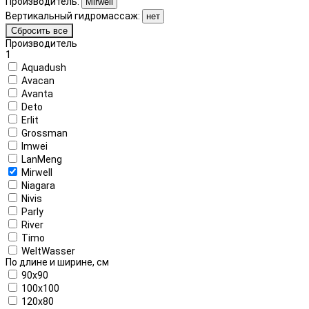
Производитель:
Mirwell
Вертикальный гидромассаж:
нет
Сбросить все
Производитель
1
Aquadush
Avacan
Avanta
Deto
Erlit
Grossman
Imwei
LanMeng
Mirwell
Niagara
Nivis
Parly
River
Timo
WeltWasser
По длине и ширине, см
90x90
100x100
120x80