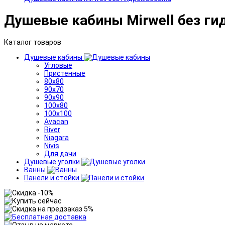
Душевые кабины Mirwell без г
Каталог товаров
Душевые кабины
Угловые
Пристенные
80x80
90x70
90x90
100x80
100x100
Avacan
River
Niagara
Nivis
Для дачи
Душевые уголки
Ванны
Панели и стойки