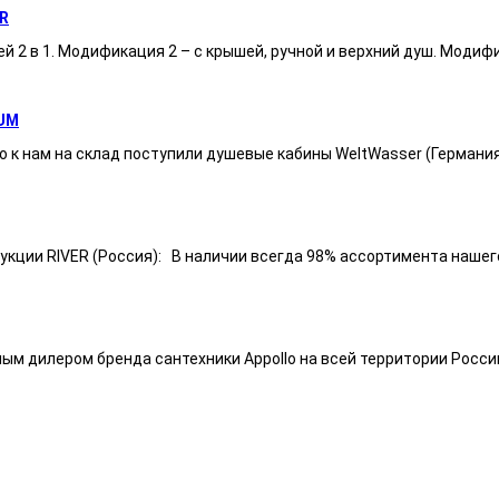
R
ей 2 в 1. Модификация 2 – с крышей, ручной и верхний душ. Модиф
UM
 к нам на склад поступили душевые кабины WeltWasser (Германи
ии RIVER (Россия): В наличии всегда 98% ассортимента нашего п
ным дилером бренда сантехники Appollo на всей территории Росси