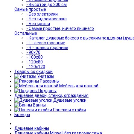
- Высотой до 200 см
Самые простые
- Без электрики
- Без гидромассажа
- Без крыши
- Самые простые, ничего лишнего
Остальные
- Каталог душевых боксов с высоким поддоном (душ
- L - левосторонние
- R - правосторонние
- 90x70
- 100x80
- 120x80
- 120x120
Товары со скидкой
Унитазы
Раковины
Мебель для ванной
Поддоны
Душевые двери, стенки, ограждения
Душевые уголки
Ванны
Панели и стойки
Бренды
Душевые кабины
Душевые кабины Mirwell без гидромассажа