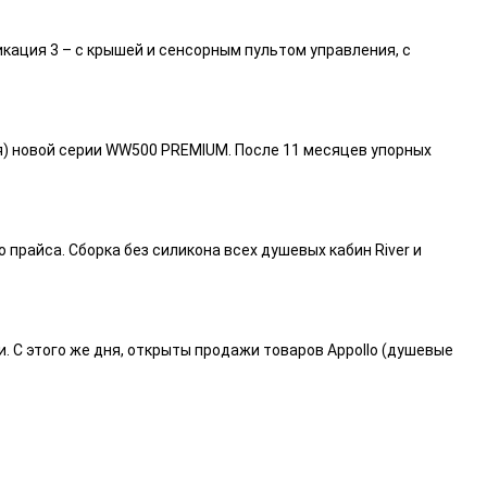
икация 3 – с крышей и сенсорным пультом управления, с
я) новой серии WW500 PREMIUM. После 11 месяцев упорных
райса. Сборка без силикона всех душевых кабин River и
и. С этого же дня, открыты продажи товаров Appollo (душевые