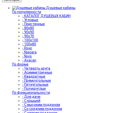
Душевые кабины
По популярности
- КАТАЛОГ ДУШЕВЫХ КАБИН
- Угловые
- Пристенные
- 80x80
- 90x90
- 90x70
- 100x100
- 100x80
- River
- Niagara
- Nivis
- Avacan
По форме
- Четверть круга
- Асимметричные
- Квадратные
- Прямоугольные
- Пятиугольные
- Полукруглые
По функциональности
- Для дачи
- С крышей
- С высоким поддоном
- Со средним поддоном
- С низким поддоном