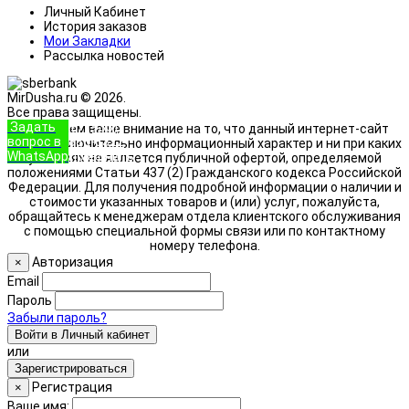
Личный Кабинет
История заказов
Мои Закладки
Рассылка новостей
MirDusha.ru © 2026.
Все права защищены.
Задать
+7 (933)
Обращаем ваше внимание на то, что данный интернет-сайт
вопрос в
888-8322
носит исключительно информационный характер и ни при каких
WhatsApp
Позвонить
условиях не является публичной офертой, определяемой
положениями Статьи 437 (2) Гражданского кодекса Российской
Федерации. Для получения подробной информации о наличии и
стоимости указанных товаров и (или) услуг, пожалуйста,
обращайтесь к менеджерам отдела клиентского обслуживания
с помощью специальной формы связи или по контактному
номеру телефона.
Авторизация
×
Email
Пароль
Забыли пароль?
Войти в Личный кабинет
или
Зарегистрироваться
Регистрация
×
Ваше имя: