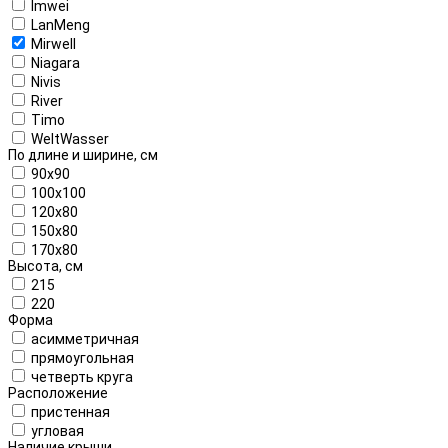
Imwei
LanMeng
Mirwell
Niagara
Nivis
River
Timo
WeltWasser
По длине и ширине, см
90x90
100x100
120x80
150x80
170x80
Высота, см
215
220
Форма
асимметричная
прямоугольная
четверть круга
Расположение
пристенная
угловая
Наличие крыши