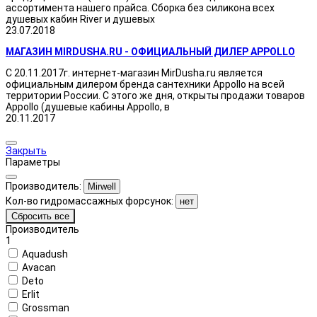
ассортимента нашего прайса. Сборка без силикона всех
душевых кабин River и душевых
23.07.2018
МАГАЗИН MIRDUSHA.RU - ОФИЦИАЛЬНЫЙ ДИЛЕР APPOLLO
С 20.11.2017г. интернет-магазин MirDusha.ru является
официальным дилером бренда сантехники Appollo на всей
территории России. С этого же дня, открыты продажи товаров
Appollo (душевые кабины Appollo, в
20.11.2017
Закрыть
Параметры
Производитель:
Mirwell
Кол-во гидромассажных форсунок:
нет
Сбросить все
Производитель
1
Aquadush
Avacan
Deto
Erlit
Grossman