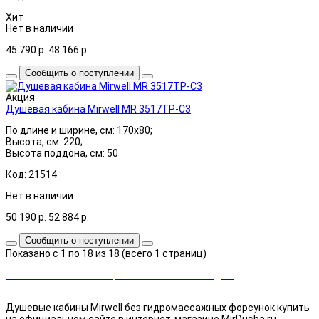
Хит
Нет в наличии
45 790
р.
48 166
р.
Сообщить о поступлении
Акция
Душевая кабина Mirwell MR 3517TP-C3
По длине и ширине, см: 170x80;
Высота, см: 220;
Высота поддона, см: 50
Код: 21514
Нет в наличии
50 190
р.
52 884
р.
Сообщить о поступлении
Показано с 1 по 18 из 18 (всего 1 страниц)
Закажи сейчас и выбирай cashback или скидка!
Возвращаем часть суммы от покупки товаров
Душевые кабины Mirwell без гидромассажных форсунок купить
на официальном сайте в интернет-магазине MirDusha.ru.