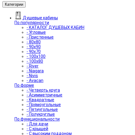
Категории
Душевые кабины
По популярности
- КАТАЛОГ ДУШЕВЫХ КАБИН
- Угловые
- Пристенные
- 80x80
- 90x90
- 90x70
- 100x100
- 100x80
- River
- Niagara
- Nivis
- Avacan
По форме
- Четверть круга
- Асимметричные
- Квадратные
- Прямоугольные
- Пятиугольные
- Полукруглые
По функциональности
- Для дачи
- С крышей
- С высоким поддоном