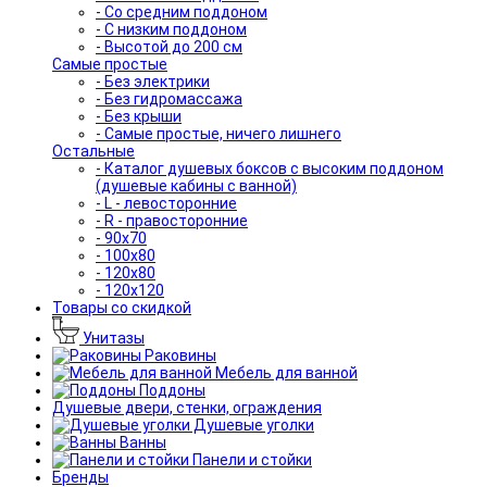
- Со средним поддоном
- С низким поддоном
- Высотой до 200 см
Самые простые
- Без электрики
- Без гидромассажа
- Без крыши
- Самые простые, ничего лишнего
Остальные
- Каталог душевых боксов с высоким поддоном
(душевые кабины с ванной)
- L - левосторонние
- R - правосторонние
- 90x70
- 100x80
- 120x80
- 120x120
Товары со скидкой
Унитазы
Раковины
Мебель для ванной
Поддоны
Душевые двери, стенки, ограждения
Душевые уголки
Ванны
Панели и стойки
Бренды