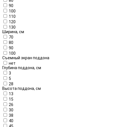
80
90
100
110
120
130
Ширина, см
70
80
90
100
Съемный экран поддона
нет
Глубина поддона, см
3
5
28
Высота поддона, см
13
15
26
30
38
40
45