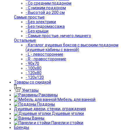
- Со средним поддоном
- С низким поддоном
- Высотой до 200 см
Самые простые
- Без электрики
- Без гидромассажа
- Без крыши
- Самые простые, ничего лишнего
Остальные
- Каталог душевых боксов с высоким поддоном
(душевые кабины с ванной)
- L - левосторонние
- R - правосторонние
- 90x70
- 100x80
- 120x80
- 120x120
Товары со скидкой
Унитазы
Раковины
Мебель для ванной
Поддоны
Душевые двери, стенки, ограждения
Душевые уголки
Ванны
Панели и стойки
Бренды