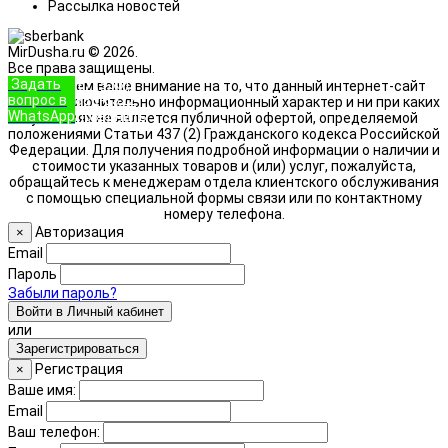
Рассылка новостей
MirDusha.ru © 2026.
Все права защищены.
Задать
+7 (933)
Обращаем ваше внимание на то, что данный интернет-сайт
вопрос в
888-8322
носит исключительно информационный характер и ни при каких
WhatsApp
Позвонить
условиях не является публичной офертой, определяемой
положениями Статьи 437 (2) Гражданского кодекса Российской
Федерации. Для получения подробной информации о наличии и
стоимости указанных товаров и (или) услуг, пожалуйста,
обращайтесь к менеджерам отдела клиентского обслуживания
с помощью специальной формы связи или по контактному
номеру телефона.
Авторизация
×
Email
Пароль
Забыли пароль?
Войти в Личный кабинет
или
Зарегистрироваться
Регистрация
×
Ваше имя:
Email
Ваш телефон: