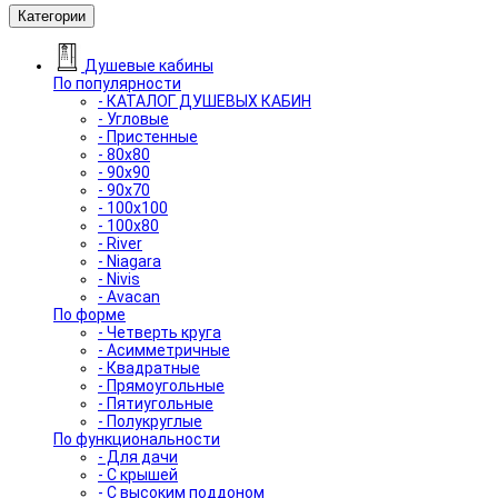
Категории
Душевые кабины
По популярности
- КАТАЛОГ ДУШЕВЫХ КАБИН
- Угловые
- Пристенные
- 80x80
- 90x90
- 90x70
- 100x100
- 100x80
- River
- Niagara
- Nivis
- Avacan
По форме
- Четверть круга
- Асимметричные
- Квадратные
- Прямоугольные
- Пятиугольные
- Полукруглые
По функциональности
- Для дачи
- С крышей
- С высоким поддоном