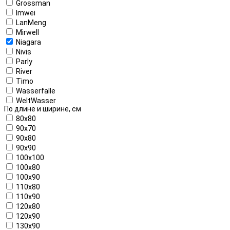
Grossman
Imwei
LanMeng
Mirwell
Niagara
Nivis
Parly
River
Timo
Wasserfalle
WeltWasser
По длине и ширине, см
80x80
90x70
90x80
90x90
100x100
100x80
100x90
110x80
110x90
120x80
120x90
130x90