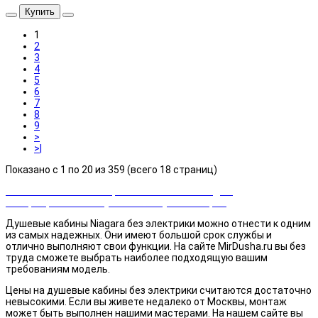
Купить
1
2
3
4
5
6
7
8
9
>
>|
Показано с 1 по 20 из 359 (всего 18 страниц)
Закажи сейчас и выбирай cashback или скидка!
Возвращаем часть суммы от покупки товаров
Душевые кабины Niagara без электрики можно отнести к одним
из самых надежных. Они имеют большой срок службы и
отлично выполняют свои функции. На сайте MirDusha.ru вы без
труда сможете выбрать наиболее подходящую вашим
требованиям модель.
Цены на душевые кабины без электрики считаются достаточно
невысокими. Если вы живете недалеко от Москвы, монтаж
может быть выполнен нашими мастерами. На нашем сайте вы