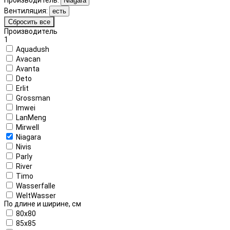
Niagara
Вентиляция:
есть
Сбросить все
Производитель
1
Aquadush
Avacan
Avanta
Deto
Erlit
Grossman
Imwei
LanMeng
Mirwell
Niagara
Nivis
Parly
River
Timo
Wasserfalle
WeltWasser
По длине и ширине, см
80x80
85x85