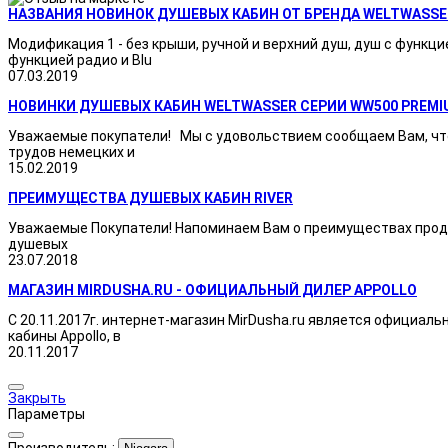
НАЗВАНИЯ НОВИНОК ДУШЕВЫХ КАБИН ОТ БРЕНДА WELTWASSE
Модификация 1 - без крыши, ручной и верхний душ, душ с функци
функцией радио и Blu
07.03.2019
НОВИНКИ ДУШЕВЫХ КАБИН WELTWASSER СЕРИИ WW500 PREMI
Уважаемые покупатели! Мы с удовольствием сообщаем Вам, что
трудов немецких и
15.02.2019
ПРЕИМУЩЕСТВА ДУШЕВЫХ КАБИН RIVER
Уважаемые Покупатели! Напоминаем Вам о преимуществах продукц
душевых
23.07.2018
МАГАЗИН MIRDUSHA.RU - ОФИЦИАЛЬНЫЙ ДИЛЕР APPOLLO
С 20.11.2017г. интернет-магазин MirDusha.ru является официаль
кабины Appollo, в
20.11.2017
Закрыть
Параметры
Производитель: