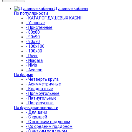
Душевые кабины
По популярности
- КАТАЛОГ ДУШЕВЫХ КАБИН
- Угловые
- Пристенные
- 80x80
- 90x90
- 90x70
- 100x100
- 100x80
- River
- Niagara
- Nivis
- Avacan
По форме
- Четверть круга
- Асимметричные
- Квадратные
- Прямоугольные
- Пятиугольные
- Полукруглые
По функциональности
- Для дачи
- С крышей
- С высоким поддоном
- Со средним поддоном
- С низким поддоном