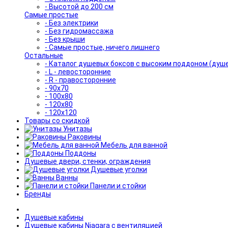
- Высотой до 200 см
Самые простые
- Без электрики
- Без гидромассажа
- Без крыши
- Самые простые, ничего лишнего
Остальные
- Каталог душевых боксов с высоким поддоном (душ
- L - левосторонние
- R - правосторонние
- 90x70
- 100x80
- 120x80
- 120x120
Товары со скидкой
Унитазы
Раковины
Мебель для ванной
Поддоны
Душевые двери, стенки, ограждения
Душевые уголки
Ванны
Панели и стойки
Бренды
Душевые кабины
Душевые кабины Niagara с вентиляцией