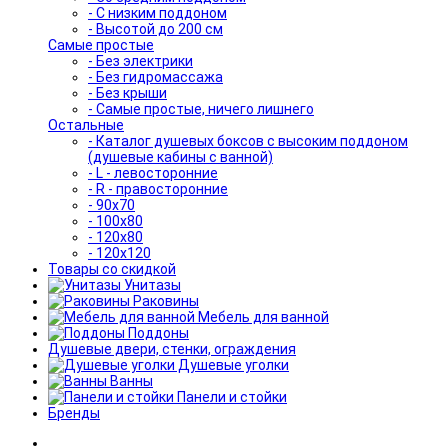
- С низким поддоном
- Высотой до 200 см
Самые простые
- Без электрики
- Без гидромассажа
- Без крыши
- Самые простые, ничего лишнего
Остальные
- Каталог душевых боксов с высоким поддоном
(душевые кабины с ванной)
- L - левосторонние
- R - правосторонние
- 90x70
- 100x80
- 120x80
- 120x120
Товары со скидкой
Унитазы
Раковины
Мебель для ванной
Поддоны
Душевые двери, стенки, ограждения
Душевые уголки
Ванны
Панели и стойки
Бренды