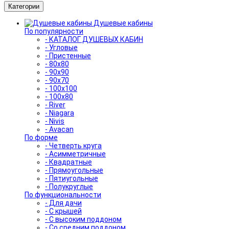
Категории
Душевые кабины
По популярности
- КАТАЛОГ ДУШЕВЫХ КАБИН
- Угловые
- Пристенные
- 80x80
- 90x90
- 90x70
- 100x100
- 100x80
- River
- Niagara
- Nivis
- Avacan
По форме
- Четверть круга
- Асимметричные
- Квадратные
- Прямоугольные
- Пятиугольные
- Полукруглые
По функциональности
- Для дачи
- С крышей
- С высоким поддоном
- Со средним поддоном