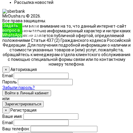
Рассылка новостей
MirDusha.ru © 2026.
Все права защищены.
Задать
+7 (933)
Обращаем ваше внимание на то, что данный интернет-сайт
вопрос в
888-8322
носит исключительно информационный характер и ни при каких
WhatsApp
Позвонить
условиях не является публичной офертой, определяемой
положениями Статьи 437 (2) Гражданского кодекса Российской
Федерации. Для получения подробной информации о наличии и
стоимости указанных товаров и (или) услуг, пожалуйста,
обращайтесь к менеджерам отдела клиентского обслуживания
с помощью специальной формы связи или по контактному
номеру телефона.
Авторизация
×
Email
Пароль
Забыли пароль?
Войти в Личный кабинет
или
Зарегистрироваться
Регистрация
×
Ваше имя:
Email
Ваш телефон: