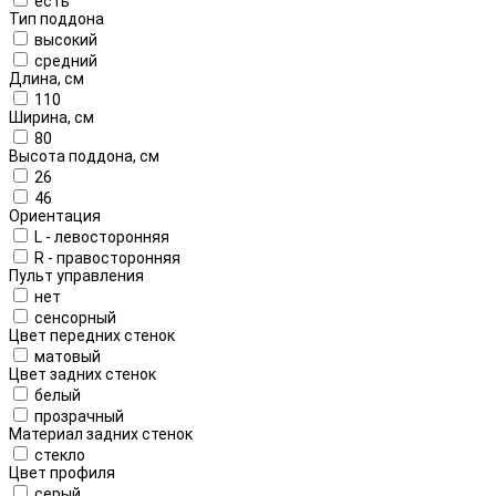
есть
Тип поддона
высокий
средний
Длина, см
110
Ширина, см
80
Высота поддона, см
26
46
Ориентация
L - левосторонняя
R - правосторонняя
Пульт управления
нет
сенсорный
Цвет передних стенок
матовый
Цвет задних стенок
белый
прозрачный
Материал задних стенок
стекло
Цвет профиля
серый