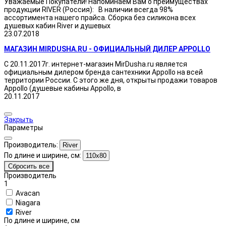
Уважаемые Покупатели! Напоминаем Вам о преимуществах
продукции RIVER (Россия): В наличии всегда 98%
ассортимента нашего прайса. Сборка без силикона всех
душевых кабин River и душевых
23.07.2018
МАГАЗИН MIRDUSHA.RU - ОФИЦИАЛЬНЫЙ ДИЛЕР APPOLLO
С 20.11.2017г. интернет-магазин MirDusha.ru является
официальным дилером бренда сантехники Appollo на всей
территории России. С этого же дня, открыты продажи товаров
Appollo (душевые кабины Appollo, в
20.11.2017
Закрыть
Параметры
Производитель:
River
По длине и ширине, см:
110x80
Сбросить все
Производитель
1
Avacan
Niagara
River
По длине и ширине, см