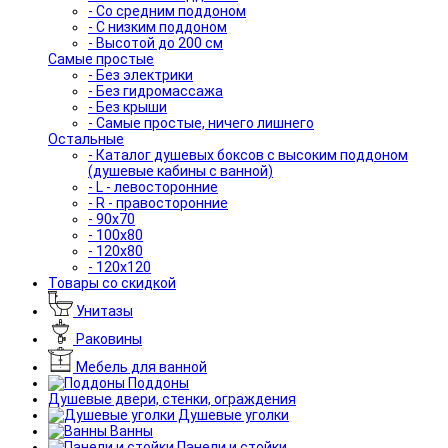
- Со средним поддоном
- С низким поддоном
- Высотой до 200 см
Самые простые
- Без электрики
- Без гидромассажа
- Без крыши
- Самые простые, ничего лишнего
Остальные
- Каталог душевых боксов с высоким поддоном
(душевые кабины с ванной)
- L - левосторонние
- R - правосторонние
- 90x70
- 100x80
- 120x80
- 120x120
Товары со скидкой
Унитазы
Раковины
Мебель для ванной
Поддоны
Душевые двери, стенки, ограждения
Душевые уголки
Ванны
Панели и стойки