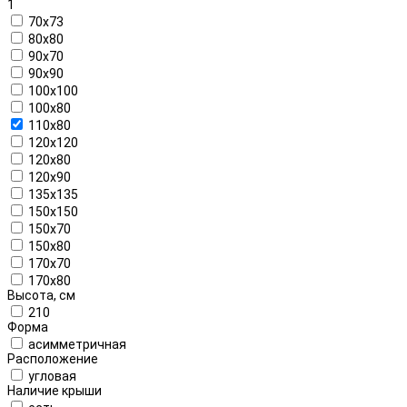
1
70x73
80x80
90x70
90x90
100x100
100x80
110x80
120x120
120x80
120x90
135x135
150x150
150x70
150x80
170x70
170x80
Высота, см
210
Форма
асимметричная
Расположение
угловая
Наличие крыши