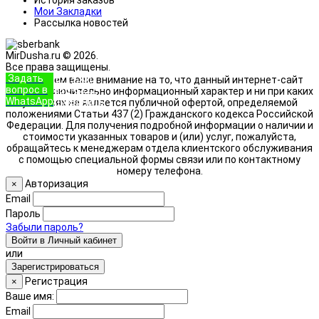
Мои Закладки
Рассылка новостей
MirDusha.ru © 2026.
Все права защищены.
Задать
+7 (933)
Обращаем ваше внимание на то, что данный интернет-сайт
вопрос в
888-8322
носит исключительно информационный характер и ни при каких
WhatsApp
Позвонить
условиях не является публичной офертой, определяемой
положениями Статьи 437 (2) Гражданского кодекса Российской
Федерации. Для получения подробной информации о наличии и
стоимости указанных товаров и (или) услуг, пожалуйста,
обращайтесь к менеджерам отдела клиентского обслуживания
с помощью специальной формы связи или по контактному
номеру телефона.
Авторизация
×
Email
Пароль
Забыли пароль?
Войти в Личный кабинет
или
Зарегистрироваться
Регистрация
×
Ваше имя:
Email