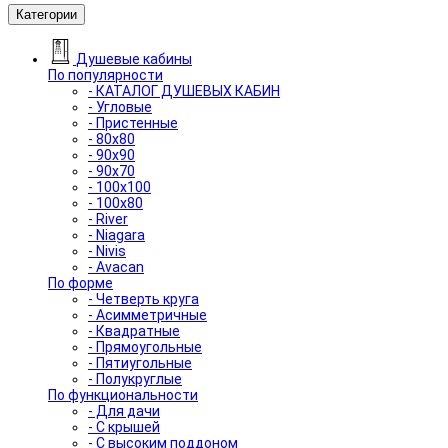
Категории
Душевые кабины
По популярности
- КАТАЛОГ ДУШЕВЫХ КАБИН
- Угловые
- Пристенные
- 80x80
- 90x90
- 90x70
- 100x100
- 100x80
- River
- Niagara
- Nivis
- Avacan
По форме
- Четверть круга
- Асимметричные
- Квадратные
- Прямоугольные
- Пятиугольные
- Полукруглые
По функциональности
- Для дачи
- С крышей
- С высоким поддоном