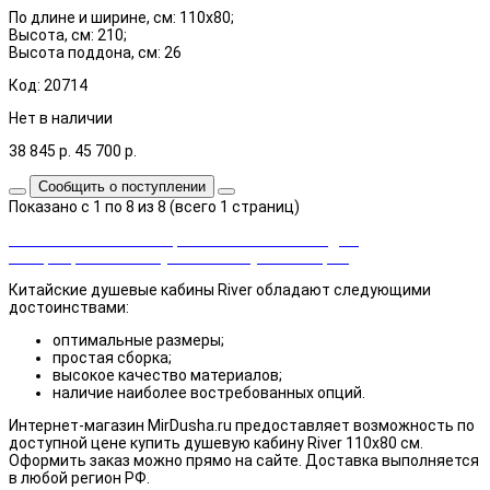
По длине и ширине, см: 110x80;
Высота, см: 210;
Высота поддона, см: 26
Код: 20714
Нет в наличии
38 845
р.
45 700
р.
Сообщить о поступлении
Показано с 1 по 8 из 8 (всего 1 страниц)
Закажи сейчас и выбирай cashback или скидка!
Возвращаем часть суммы от покупки товаров
Китайские душевые кабины River обладают следующими
достоинствами:
оптимальные размеры;
простая сборка;
высокое качество материалов;
наличие наиболее востребованных опций.
Интернет-магазин MirDusha.ru предоставляет возможность по
доступной цене купить душевую кабину River 110х80 см.
Оформить заказ можно прямо на сайте. Доставка выполняется
в любой регион РФ.