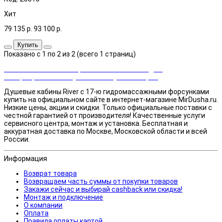
Хит
79 135
р.
93 100
р.
Купить
Показано с 1 по 2 из 2 (всего 1 страниц)
Закажи сейчас и выбирай cashback или скидка!
Возвращаем часть суммы от покупки товаров
Душевые кабины River с 17-ю гидромассажными форсунками
купить на официальном сайте в интернет-магазине MirDusha.ru.
Низкие цены, акции и скидки. Только официальные поставки c
честной гарантией от производителя! Качественные услуги
сервисного центра, монтаж и установка. Бесплатная и
аккуратная доставка по Москве, Московской области и всей
России.
Информация
Возврат товара
Возвращаем часть суммы от покупки товаров
Закажи сейчас и выбирай cashback или скидка!
Монтаж и подключение
О компании
Оплата
Правила оплаты картой