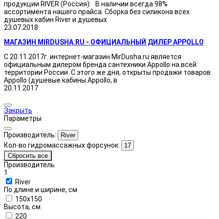
продукции RIVER (Россия): В наличии всегда 98%
ассортимента нашего прайса. Сборка без силикона всех
душевых кабин River и душевых
23.07.2018
МАГАЗИН MIRDUSHA.RU - ОФИЦИАЛЬНЫЙ ДИЛЕР APPOLLO
С 20.11.2017г. интернет-магазин MirDusha.ru является
официальным дилером бренда сантехники Appollo на всей
территории России. С этого же дня, открыты продажи товаров
Appollo (душевые кабины Appollo, в
20.11.2017
Закрыть
Параметры
Производитель:
River
Кол-во гидромассажных форсунок:
17
Сбросить все
Производитель
1
River
По длине и ширине, см
150x150
Высота, см
220