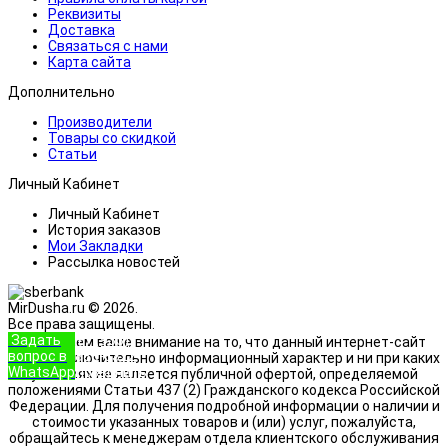
Реквизиты
Доставка
Связаться с нами
Карта сайта
Дополнительно
Производители
Товары со скидкой
Статьи
Личный Кабинет
Личный Кабинет
История заказов
Мои Закладки
Рассылка новостей
MirDusha.ru © 2026.
Все права защищены.
Задать
+7 (933)
Обращаем ваше внимание на то, что данный интернет-сайт
вопрос в
888-8322
носит исключительно информационный характер и ни при каких
WhatsApp
Позвонить
условиях не является публичной офертой, определяемой
положениями Статьи 437 (2) Гражданского кодекса Российской
Федерации. Для получения подробной информации о наличии и
стоимости указанных товаров и (или) услуг, пожалуйста,
обращайтесь к менеджерам отдела клиентского обслуживания