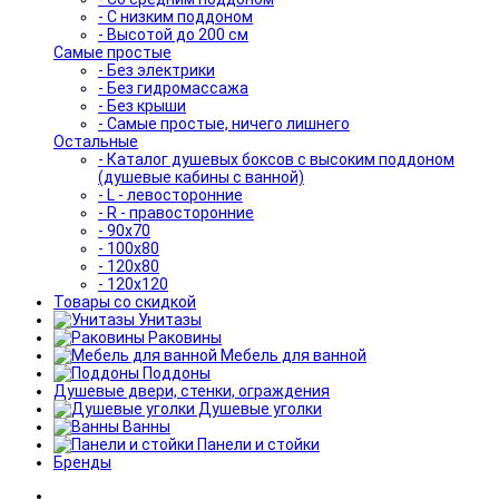
- С низким поддоном
- Высотой до 200 см
Самые простые
- Без электрики
- Без гидромассажа
- Без крыши
- Самые простые, ничего лишнего
Остальные
- Каталог душевых боксов с высоким поддоном
(душевые кабины с ванной)
- L - левосторонние
- R - правосторонние
- 90x70
- 100x80
- 120x80
- 120x120
Товары со скидкой
Унитазы
Раковины
Мебель для ванной
Поддоны
Душевые двери, стенки, ограждения
Душевые уголки
Ванны
Панели и стойки
Бренды