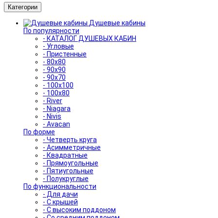
Категории
Душевые кабины
По популярности
- КАТАЛОГ ДУШЕВЫХ КАБИН
- Угловые
- Пристенные
- 80x80
- 90x90
- 90x70
- 100x100
- 100x80
- River
- Niagara
- Nivis
- Avacan
По форме
- Четверть круга
- Асимметричные
- Квадратные
- Прямоугольные
- Пятиугольные
- Полукруглые
По функциональности
- Для дачи
- С крышей
- С высоким поддоном
- Со средним поддоном