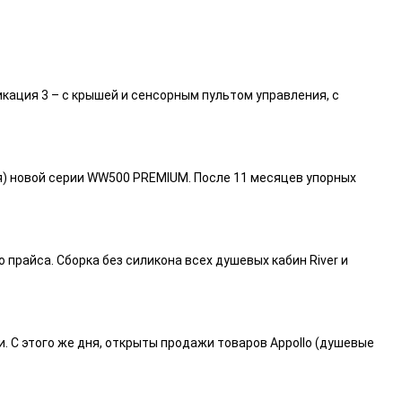
икация 3 – с крышей и сенсорным пультом управления, с
я) новой серии WW500 PREMIUM. После 11 месяцев упорных
райса. Сборка без силикона всех душевых кабин River и
и. С этого же дня, открыты продажи товаров Appollo (душевые