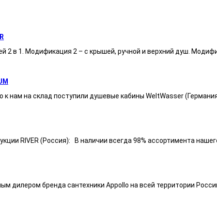
R
ей 2 в 1. Модификация 2 – с крышей, ручной и верхний душ. Модиф
UM
 к нам на склад поступили душевые кабины WeltWasser (Германи
ии RIVER (Россия): В наличии всегда 98% ассортимента нашего п
ным дилером бренда сантехники Appollo на всей территории Росси