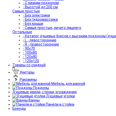
- С низким поддоном
- Высотой до 200 см
Самые простые
- Без электрики
- Без гидромассажа
- Без крыши
- Самые простые, ничего лишнего
Остальные
- Каталог душевых боксов с высоким поддоном (душ
- L - левосторонние
- R - правосторонние
- 90x70
- 100x80
- 120x80
- 120x120
Товары со скидкой
Унитазы
Раковины
Мебель для ванной
Поддоны
Душевые двери, стенки, ограждения
Душевые уголки
Ванны
Панели и стойки
Бренды