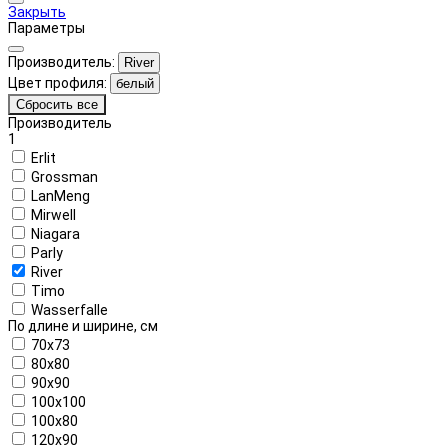
Закрыть
Параметры
Производитель:
River
Цвет профиля:
белый
Сбросить все
Производитель
1
Erlit
Grossman
LanMeng
Mirwell
Niagara
Parly
River
Timo
Wasserfalle
По длине и ширине, см
70x73
80x80
90x90
100x100
100x80
120x90