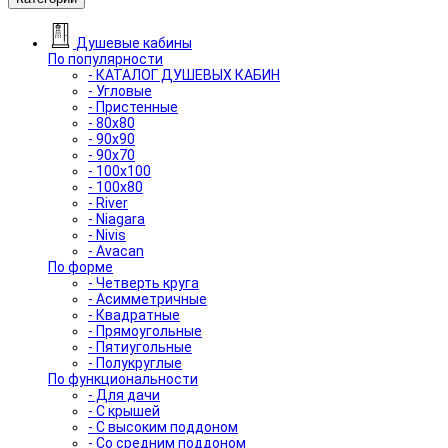
Душевые кабины
По популярности
- КАТАЛОГ ДУШЕВЫХ КАБИН
- Угловые
- Пристенные
- 80x80
- 90x90
- 90x70
- 100x100
- 100x80
- River
- Niagara
- Nivis
- Avacan
По форме
- Четверть круга
- Асимметричные
- Квадратные
- Прямоугольные
- Пятиугольные
- Полукруглые
По функциональности
- Для дачи
- С крышей
- С высоким поддоном
- Со средним поддоном