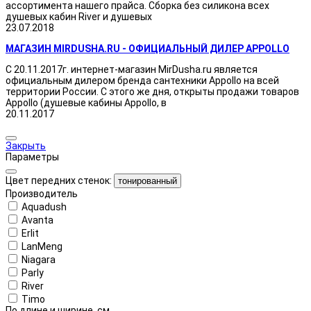
ассортимента нашего прайса. Сборка без силикона всех
душевых кабин River и душевых
23.07.2018
МАГАЗИН MIRDUSHA.RU - ОФИЦИАЛЬНЫЙ ДИЛЕР APPOLLO
С 20.11.2017г. интернет-магазин MirDusha.ru является
официальным дилером бренда сантехники Appollo на всей
территории России. С этого же дня, открыты продажи товаров
Appollo (душевые кабины Appollo, в
20.11.2017
Закрыть
Параметры
Цвет передних стенок:
тонированный
Производитель
Aquadush
Avanta
Erlit
LanMeng
Niagara
Parly
River
Timo
По длине и ширине, см