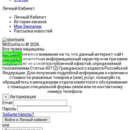
Личный Кабинет
Личный Кабинет
История заказов
Мои Закладки
Рассылка новостей
MirDusha.ru © 2026.
Все права защищены.
Задать
+7 (933)
Обращаем ваше внимание на то, что данный интернет-сайт
вопрос в
888-8322
носит исключительно информационный характер и ни при каких
WhatsApp
Позвонить
условиях не является публичной офертой, определяемой
положениями Статьи 437 (2) Гражданского кодекса Российской
Федерации. Для получения подробной информации о наличии и
стоимости указанных товаров и (или) услуг, пожалуйста,
обращайтесь к менеджерам отдела клиентского обслуживания
с помощью специальной формы связи или по контактному
номеру телефона.
Авторизация
×
Email
Пароль
Забыли пароль?
Войти в Личный кабинет
или