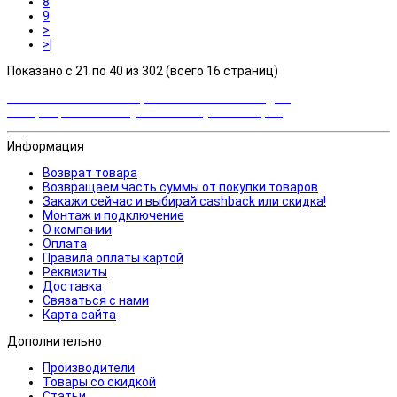
8
9
>
>|
Показано с 21 по 40 из 302 (всего 16 страниц)
Закажи сейчас и выбирай cashback или скидка!
Возвращаем часть суммы от покупки товаров
Информация
Возврат товара
Возвращаем часть суммы от покупки товаров
Закажи сейчас и выбирай cashback или скидка!
Монтаж и подключение
О компании
Оплата
Правила оплаты картой
Реквизиты
Доставка
Связаться с нами
Карта сайта
Дополнительно
Производители
Товары со скидкой
Статьи