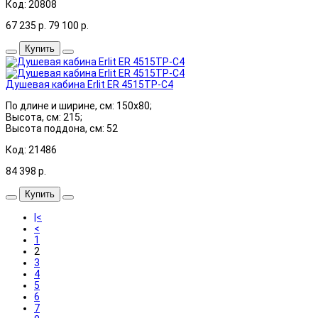
Код: 20808
67 235
р.
79 100
р.
Купить
Душевая кабина Erlit ER 4515TP-C4
По длине и ширине, см: 150x80;
Высота, см: 215;
Высота поддона, см: 52
Код: 21486
84 398
р.
Купить
|<
<
1
2
3
4
5
6
7