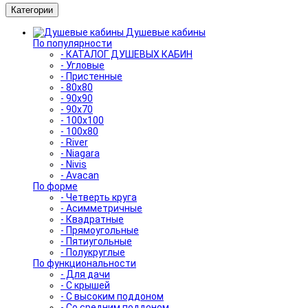
Категории
Душевые кабины
По популярности
- КАТАЛОГ ДУШЕВЫХ КАБИН
- Угловые
- Пристенные
- 80x80
- 90x90
- 90x70
- 100x100
- 100x80
- River
- Niagara
- Nivis
- Avacan
По форме
- Четверть круга
- Асимметричные
- Квадратные
- Прямоугольные
- Пятиугольные
- Полукруглые
По функциональности
- Для дачи
- С крышей
- С высоким поддоном
- Со средним поддоном