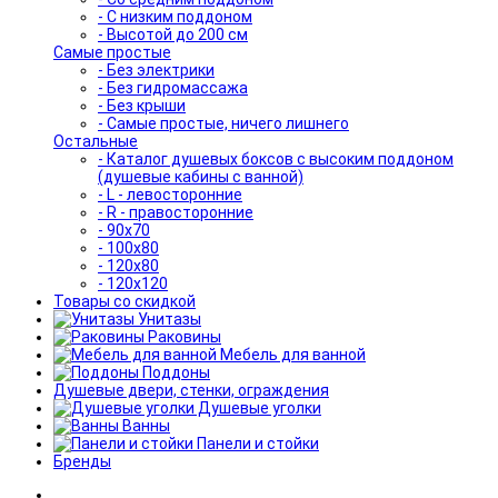
- С низким поддоном
- Высотой до 200 см
Самые простые
- Без электрики
- Без гидромассажа
- Без крыши
- Самые простые, ничего лишнего
Остальные
- Каталог душевых боксов с высоким поддоном
(душевые кабины с ванной)
- L - левосторонние
- R - правосторонние
- 90x70
- 100x80
- 120x80
- 120x120
Товары со скидкой
Унитазы
Раковины
Мебель для ванной
Поддоны
Душевые двери, стенки, ограждения
Душевые уголки
Ванны
Панели и стойки
Бренды