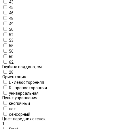
43
45
46
48
49
50
52
53
55
56
60
62
Глубина поддона, см
28
Ориентация
L - левосторонняя
R - правосторонняя
универсальная
Пульт управления
кнопочный
нет
сенсорный
Цвет передних стенок
1
frost